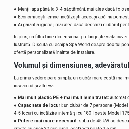
● Menții apa până la 3-4 săptămâni, mai ales dacă folos
● Economisești lemne: încălzești aceeași apă, nu pornești
● Ai garanția igienei, mai ales dacă deschizi ciubărul pent
În plus, un filtru bine dimensionat prelungește viața cuve
lustruită. Discută cu echipa Spa World despre debitul pompe
ofertă personalizată înainte de instalare.
Volumul și dimensiunea, adevăratul 
La prima vedere pare simplu: un ciubăr mare costă mai mul
înseamnă și altceva:
●
Mai mult plastic PE + mai mult lemn tratat:
automat c
●
Capacitate de locuri:
un ciubăr de 7 persoane (Model 1
4-5 locuri cu încălzire internă și cu 180 l peste Model 175 
●
Putere mai mare necesară:
soba de 45 kW se descurc
crește cu circa 30 min când încălzești peste 1,6 m³.