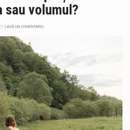
ea sau volumul?
TEAZU din fața Jandarmeriei Maramures a ajuns să fie zilele acest
LASĂ UN COMENTARIU
in Cherecheș a fost invitat la Horia Nasra Show unde a sustinut 
j SMURD au intervenit in aceasta dimineata la degajarea unei per