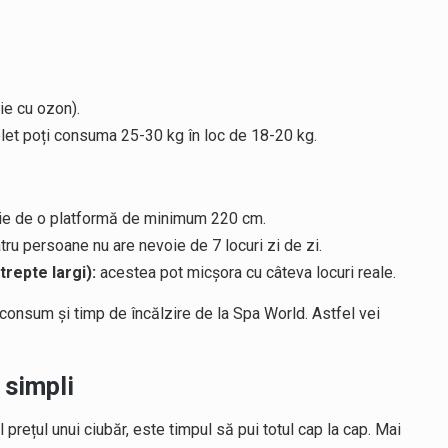
ie cu ozon).
plet poți consuma 25-30 kg în loc de 18-20 kg.
ie de o platformă de minimum 220 cm.
tru persoane nu are nevoie de 7 locuri zi de zi.
repte largi):
acestea pot micșora cu câteva locuri reale.
 consum și timp de încălzire de la Spa World. Astfel vei
 simpli
 prețul unui ciubăr, este timpul să pui totul cap la cap. Mai