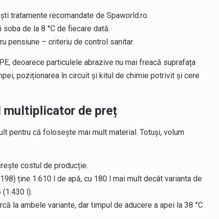
ești tratamente recomandate de Spaworld.ro.
 soba de la 8 °C de fiecare dată.
ru pensiune – criteriu de control sanitar.
i PE, deoarece particulele abrazive nu mai freacă suprafața
i, poziționarea în circuit și kitul de chimie potrivit și cere
multiplicator de preț
t pentru că folosește mai mult material. Totuși, volum
rește costul de producție.
98) ține 1.610 l de apă, cu 180 l mai mult decât varianta de
(1.430 l).
ă la ambele variante, dar timpul de aducere a apei la 38 °C