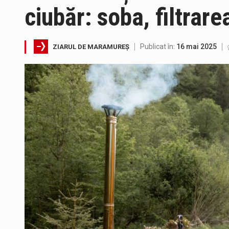
ciubăr: soba, filtrar
Pe scurt. Statuia lui PINTEA VI
Publicat în:
16 mai 2025
ZIARUL DE MARAMUREȘ
Fostul deputat si primar Cătăl
Pompierii militari si un echipa