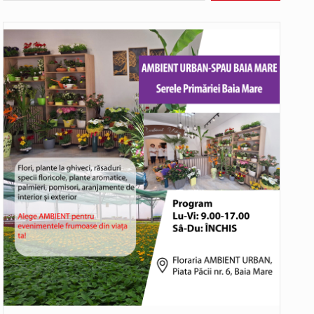
ea mărul discordiei între administrații.…
Biroul Parlamentar al Senatorului Cristian-Augustin Niculescu-Țâgârlaș a organizat dezbaterea publică cu tema „Noile reguli pentru construcții și prosumatori” având ca…
Noile statii de călători, achizitionate la preț de garsonieră per bucată, dezamăgesc total cetățenii care folosesc mijloacele de transport în…
Municipiul Baia Mare, prin Serviciul Public Comunitar Local de Evidență a Persoanelor - Serviciul Evidența Persoanelor, îi informează pe cetățenii…
o dezbatere pe teme…
soane care a fost găsită spânzurată…
Liceul Ucrainean „Taras Șevcenko” din Sighetu Marmației, singurul liceu din România cu predare în limba ucraineană, are potențialul de a-și…