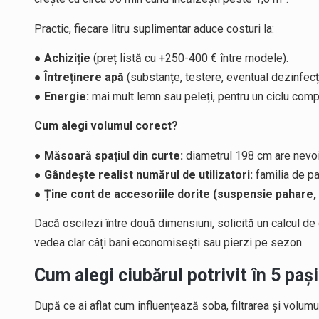
Practic, fiecare litru suplimentar aduce costuri la:
●
Achiziție
(preț listă cu +250-400 € între modele).
●
Întreținere apă
(substanțe, testere, eventual dezinfecț
●
Energie:
mai mult lemn sau peleți, pentru un ciclu com
Cum alegi volumul corect?
●
Măsoară spațiul din curte:
diametrul 198 cm are nevo
●
Gândește realist numărul de utilizatori:
familia de pa
●
Ține cont de accesoriile dorite (suspensie pahare, t
Dacă oscilezi între două dimensiuni, solicită un calcul de
vedea clar câți bani economisești sau pierzi pe sezon.
Cum alegi ciubărul potrivit în 5 pași
După ce ai aflat cum influențează soba, filtrarea și volumul