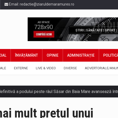
Email:
redactie@ziaruldemaramures.ro
IAL
ÎNVĂȚĂMÂNT
OPINIE
ADMINISTRAȚIE
POLITIC
ALE
EXTERNE
LIVE & VIDEO
DIVERSE
ADVERTORIALE/ANU
ai mult prețul unui
gia națională pentru conservarea biodiversității a fost din nou dez