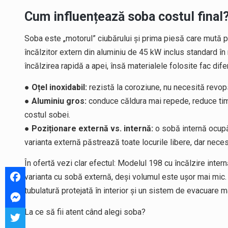
Cum influențează soba costul final
Soba este „motorul” ciubărului și prima piesă care mută p
încălzitor extern din aluminiu de 45 kW inclus standard 
încălzirea rapidă a apei, însă materialele folosite fac dife
●
Oțel inoxidabil:
rezistă la coroziune, nu necesită revop
●
Aluminiu gros:
conduce căldura mai repede, reduce timp
costul sobei.
●
Poziționare externă vs. internă:
o sobă internă ocupă 
varianta externă păstrează toate locurile libere, dar nece
În ofertă vezi clar efectul: Modelul 198 cu încălzire inte
varianta cu sobă externă, deși volumul este ușor mai mic
tubulatură protejată în interior și un sistem de evacuare 
La ce să fii atent când alegi soba?