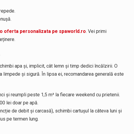
 repede.
enușă.
a o oferta personalizata pe spaworld.ro
. Vei primi
eținere.
t
imbi apa și, implicit, cât lemn și timp dedici încălzirii. O
pa limpede și sigură. În lipsa ei, recomandarea generală este
ci și reumpli peste 1,5 m³ la fiecare weekend cu prietenii.
00 lei doar pe apă.
ncție de debit și carcasă), schimbi cartușul la câteva luni și
dus pe termen lung.