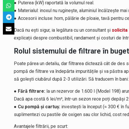
● Puterea (kW) raportată la volumul real.
● Materialul: inoxul nu ruginește, aluminiul încălzește mai
● Accesorii incluse: horn, pălărie de ploaie, tavă pentru c
Dacă nu ești sigur, ia legătura cu un consultant și
solicit
explicații despre combustibil, randament și costuri de într
Rolul sistemului de filtrare în buge
Poate părea un detaliu, dar filtrarea dictează cât de des sch
pompă de filtrare va îndepărta impuritățile și va păstra a
să golești ciubărul după 2-3 utilizări. Să traducem în bani:
●
Fără filtrare:
la un rezervor de 1.600 l (Model 198) arun
Dacă apa costă 6 lei/m³, într-un sezon rece poți depăși 2
●
Cu pompă și cartuș:
investești la început (≈ 300 € în fu
suplimentezi cu pastile de oxigen sau clor lichid, cost re
Avantajele filtrării, pe scurt: