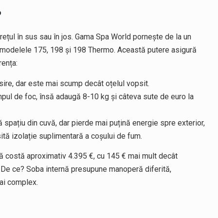
?
rețul în sus sau în jos. Gama Spa World pornește de la un
în modelele 175, 198 și 198 Thermo. Această putere asigură
rența:
sire, dar este mai scump decât oțelul vopsit.
ul de foc, însă adaugă 8-10 kg și câteva sute de euro la
spațiu din cuvă, dar pierde mai puțină energie spre exterior,
sită izolație suplimentară a coșului de fum.
rnă costă aproximativ 4.395 €, cu 145 € mai mult decât
. De ce? Soba internă presupune manoperă diferită,
mai complex.