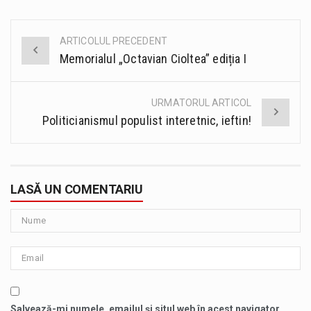
ARTICOLUL PRECEDENT
Post
Memorialul „Octavian Cioltea” ediția I
navigation
URMATORUL ARTICOL
Politicianismul populist interetnic, ieftin!
LASĂ UN COMENTARIU
Salvează-mi numele, emailul și situl web în acest navigator