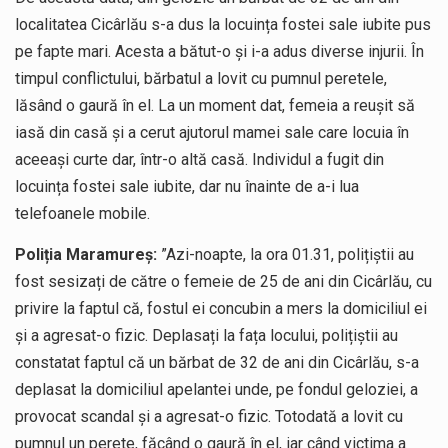
localitatea Cicârlău s-a dus la locuința fostei sale iubite pus
pe fapte mari. Acesta a bătut-o și i-a adus diverse injurii. În
timpul conflictului, bărbatul a lovit cu pumnul peretele,
lăsând o gaură în el. La un moment dat, femeia a reușit să
iasă din casă și a cerut ajutorul mamei sale care locuia în
aceeași curte dar, într-o altă casă. Individul a fugit din
locuința fostei sale iubite, dar nu înainte de a-i lua
telefoanele mobile.
Poliția Maramureș:
”Azi-noapte, la ora 01.31, polițiștii au
fost sesizați de către o femeie de 25 de ani din Cicârlău, cu
privire la faptul că, fostul ei concubin a mers la domiciliul ei
și a agresat-o fizic. Deplasați la fața locului, polițiștii au
constatat faptul că un bărbat de 32 de ani din Cicârlău, s-a
deplasat la domiciliul apelantei unde, pe fondul geloziei, a
provocat scandal și a agresat-o fizic. Totodată a lovit cu
pumnul un perete, făcând o gaură în el, iar când victima a