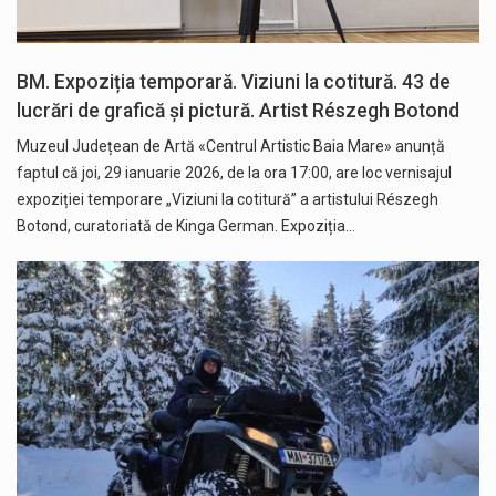
BM. Expoziția temporară. Viziuni la cotitură. 43 de
lucrări de grafică și pictură. Artist Részegh Botond
Muzeul Județean de Artă «Centrul Artistic Baia Mare» anunță
faptul că joi, 29 ianuarie 2026, de la ora 17:00, are loc vernisajul
expoziției temporare „Viziuni la cotitură” a artistului Részegh
Botond, curatoriată de Kinga German. Expoziția…