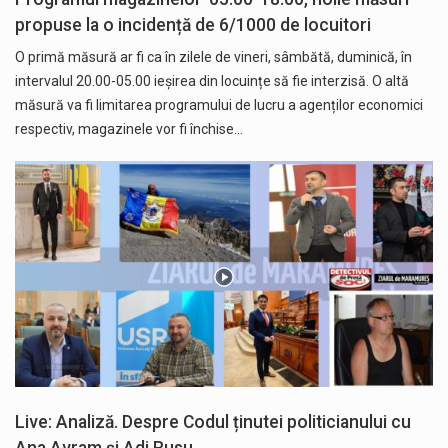
propuse la o incidență de 6/1000 de locuitori
O primă măsură ar fi ca în zilele de vineri, sâmbătă, duminică, în
intervalul 20.00-05.00 ieșirea din locuințe să fie interzisă. O altă
măsură va fi limitarea programului de lucru a agenților economici
respectiv, magazinele vor fi închise…
Live: Analiză. Despre Codul ținutei politicianului cu
Ana Avram și Adi Rusu