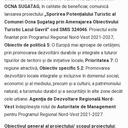
OCNA SUGATAG
, în calitate de beneficiar, comunică
lansarea proiectului
„Sporirea Potențialului Turistic al
Comunei Ocna Șugatag prin Amenajarea Obiectivului
Turistic Lacul Gavril” cod SMIS 324046
. Proiectul este
finantat prin Programul Regional Nord-Vest 2021-2027,
Obiectiv de politică 5:
O Europă mai aproape de cetățeni,
prin promovarea dezvoltării durabile și integrate a tuturor
tipurilor de teritorii și de inițiative locale,
Prioritatea 7:
O
regiune atractivă,
Obiectiv specific 5.2:
Promovarea
dezvoltării locale integrate și incluzive în domeniul social,
economic și al mediului, precum și a culturii, a patrimoniului
natural, a turismului durabil și a securității în alte zone decât
cele urbane.
Agenţia de Dezvoltare Regională Nord-
Vest
îndeplinește rolul de
Autoritate de Management
pentru Programul Regional Nord-Vest 2021-2027.
Obiectivul general al proiectului/ scopul proiectului: