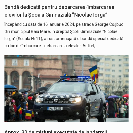
Bandă dedicată pentru debarcarea-îmbarcarea
elevilor la Școala Gimnazială ”Nicolae Iorga”
Începând cu data de 16 ianuarie 2024, pe strada George Coșbuc
din municipiul Baia Mare, în dreptul Școlii Gimnaziale "Nicolae
Iorga" (Școala Nr.11), a fost amenajată o bandă special dedicată
ca loc de îmbarcare - debarcare a elevilor. Astfel,…
Aprox. 30 de misiuni executate de jandarmii