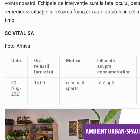
voința noastră. Echipele de intervenție sunt la fața locului, pen
remedierea situației și reluarea furnizării apei potabile în cel 
timp.
SC VITAL SA
Foto-Arhiva
Data
Ora
Motivul
Influență
reluării
asupra
furnizării
consumatorilor
30-
14.00
conductă
fără apă
Aug-
spartă
2021