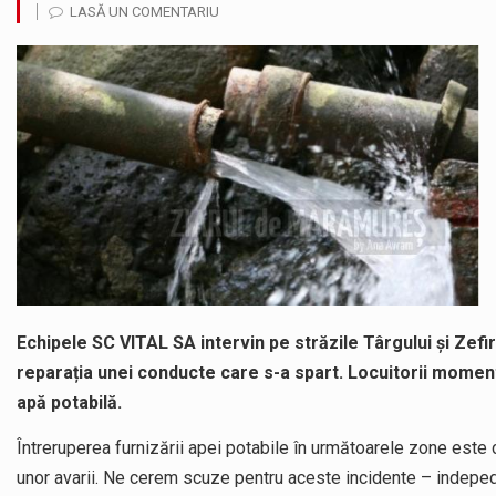
LASĂ UN COMENTARIU
Vremea va fi caniculară. Disconfortul termic va fi accentuat, iar indicele temperatură-umezeală (ITU) va depăși pragul critic de 80 de…
A fost finalizat proiectul care prevede un nou spatiu de joacă pentru copiii din localitatea Tulghieș. Primarul comunei Miresu Mare,…
COD GALBEN. Interval de valabilitate: 07 august, ora 12.00 – 07 august, ora 23.00 / Fenomene vizate: instabilitate atmosferică, intensificări…
În acest sfârșit de săptămână, jandarmii maramureșeni vor fi prezenți la manifestările cultural-artistice și sportive care vor avea loc pe…
Proiectul de lege privind Strategia națională pentru conservarea biodiversității a fost din nou dezbătut ieri și în final adoptat de…
Noile statii de călători, achizitionate la preț de garsonieră per bucată, dezamăgesc total cetățenii care folosesc mijloacele de transport în…
Echipele SC VITAL SA intervin pe străzile Târgului și Zefir
reparația unei conducte care s-a spart. Locuitorii momen
apă potabilă.
Întreruperea furnizării apei potabile în următoarele zone este
unor avarii. Ne cerem scuze pentru aceste incidente – indepe