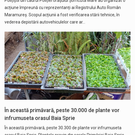
Polițiștii din cadrul Poliției orașului Șomcuta Mare au organizat o
acțiune împreună cu reprezentanți ai Registrului Auto Român
Maramureș. Scopul acțiunii a fost verificarea stării tehnice, în
vederea depistării autovehiculelor care ar…
În această primăvară, peste 30.000 de plante vor
infrumuseta orasul Baia Sprie
În această primăvară, peste 30.300 de plante vor infrumuseta
orasul Baia Sprie. Plantele provin din serele Primăriei Baia Sprie.