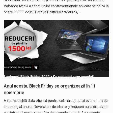
Seini-Baia Mare-Satulung și pe DN 18 Vișeu-Sighetu Marmației.
Valoarea totală a sancțiunilor contravenționale aplicate se ridică la
peste 66.000 de lei. Potrivit Poliției Maramureș,…
Anul acesta, Black Friday se organizează în 11
noiembrie
A fost stabilită data oficială pentru cel mai așteptat eveniment de
shopping al anului. Devoratorii de oferte și reduceri au la dispoziție
o zi întreagă pentru a profita de prețurile vedetă. Anul acesta,