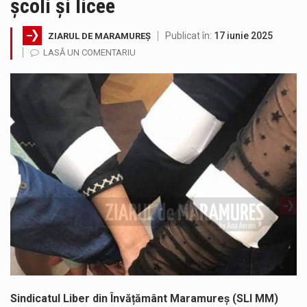
școli și licee
Noile statii de călători, achizitionate la preț de garsonieră per bucată, dezamăgesc total cetățenii care folosesc mijloacele de transport în…
Publicat în:
17 iunie 2025
ZIARUL DE MARAMUREȘ
Municipiul Baia Mare, prin Serviciul Public Comunitar Local de Evidență a Persoanelor - Serviciul Evidența Persoanelor, îi informează pe cetățenii…
LASĂ UN COMENTARIU
Fostul deputat si primar Cătălin Cherecheș a fost invitat la Horia Nasra Show unde a sustinut o dezbatere pe teme…
Pompierii militari si un echipaj SMURD au intervenit in aceasta dimineata la degajarea unei persoane care a fost găsită spânzurată…
Liceul Ucrainean „Taras Șevcenko” din Sighetu Marmației, singurul liceu din România cu predare în limba ucraineană, are potențialul de a-și…
Proiectul pentru reconstrucția definitivă a podului peste râul Săsar din Baia Mare avansează într-o nouă etapă concretă. După asigurarea finanțării…
Sindicatul Liber din Învățământ Maramureș (SLI MM)