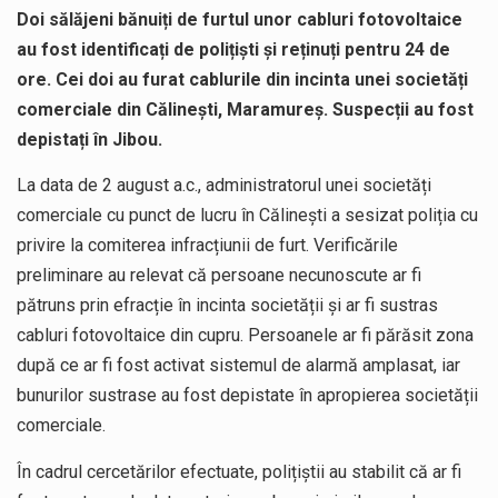
Doi sălăjeni bănuiți de furtul unor cabluri fotovoltaice
au fost identificați de polițiști și reținuți pentru 24 de
ore. Cei doi au furat cablurile din incinta unei societăți
comerciale din Călinești, Maramureș. Suspecții au fost
depistați în Jibou.
La data de 2 august a.c., administratorul unei societăți
comerciale cu punct de lucru în Călinești a sesizat poliția cu
privire la comiterea infracțiunii de furt. Verificările
preliminare au relevat că persoane necunoscute ar fi
pătruns prin efracție în incinta societății și ar fi sustras
cabluri fotovoltaice din cupru. Persoanele ar fi părăsit zona
după ce ar fi fost activat sistemul de alarmă amplasat, iar
bunurilor sustrase au fost depistate în apropierea societății
comerciale.
În cadrul cercetărilor efectuate, polițiștii au stabilit că ar fi