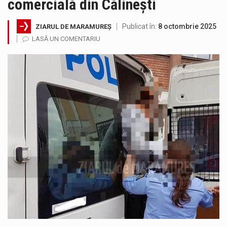
comercială din Călinești
Testarea independentă a sistemului e-Terra, realizată de STS, DNSC și Cyberint, a mai parcurs o rundă de evaluare. Un număr…
Publicat în:
8 octombrie 2025
ZIARUL DE MARAMUREȘ
Vremea va fi caniculară. Disconfortul termic va fi accentuat, iar indicele temperatură-umezeală (ITU) va depăși pragul critic de 80 de…
LASĂ UN COMENTARIU
COD GALBEN. Interval de valabilitate: 07 august, ora 12.00 – 07 august, ora 23.00 / Fenomene vizate: instabilitate atmosferică, intensificări…
Proiectul de lege privind Strategia națională pentru conservarea biodiversității a fost din nou dezbătut ieri și în final adoptat de…
Pe scurt. Statuia lui PINTEA VITEAZU din fața Jandarmeriei Maramures a ajuns să fie zilele acestea mărul discordiei între administrații.…
Noile statii de călători, achizitionate la preț de garsonieră per bucată, dezamăgesc total cetățenii care folosesc mijloacele de transport în…