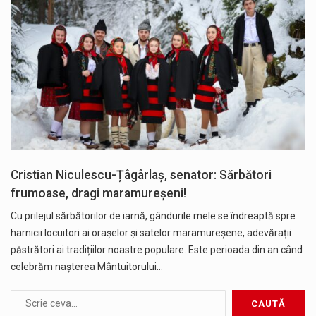
Cristian Niculescu-Țâgârlaș, senator: Sărbători
frumoase, dragi maramureșeni!
Cu prilejul sărbătorilor de iarnă, gândurile mele se îndreaptă spre
harnicii locuitori ai orașelor și satelor maramureșene, adevărații
păstrători ai tradițiilor noastre populare. Este perioada din an când
celebrăm nașterea Mântuitorului…