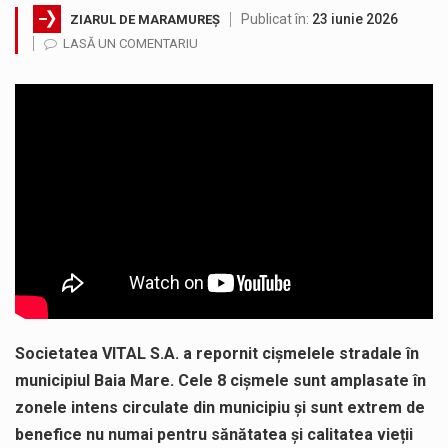
Publicat în:
23 iunie 2026
ZIARUL DE MARAMUREȘ
Noile statii de călători, achizitionate la preț de garsonieră per bucată, dezamăgesc total cetățenii care folosesc mijloacele de transport în…
LASĂ UN COMENTARIU
Municipiul Baia Mare, prin Serviciul Public Comunitar Local de Evidență a Persoanelor - Serviciul Evidența Persoanelor, îi informează pe cetățenii…
Fostul deputat si primar Cătălin Cherecheș a fost invitat la Horia Nasra Show unde a sustinut o dezbatere pe teme…
Pompierii militari si un echipaj SMURD au intervenit in aceasta dimineata la degajarea unei persoane care a fost găsită spânzurată…
Liceul Ucrainean „Taras Șevcenko” din Sighetu Marmației, singurul liceu din România cu predare în limba ucraineană, are potențialul de a-și…
Proiectul pentru reconstrucția definitivă a podului peste râul Săsar din Baia Mare avansează într-o nouă etapă concretă. După asigurarea finanțării…
Societatea VITAL S.A. a repornit cișmelele stradale în
municipiul Baia Mare. Cele 8 cișmele sunt amplasate în
zonele intens circulate din municipiu și sunt extrem de
benefice nu numai pentru sănătatea și calitatea vieții