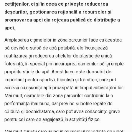
cetățenilor, ci și în ceea ce privește reducerea
deșeurilor, gestionarea rațională a resurselor și
promovarea apei din rețeaua publică de distribuție a
apei.
Amplasarea cișmelelor în zona parcurilor face ca acestea
să devină o sursă de apă potabilă; ele încurajează
reutilizarea și reducerea sticlelor de plastic de unică
folosință, în special prin încurajarea oamenilor să-și umple
propriile sticle de apă. Acest lucru este deosebit de
important pentru sportivi, bicicliști și trecători, care pot
accesa cu ușurință apă proaspătă în timpul activităților lor.
Mai mult, cișmelele din zona parcurilor contribuie la o
performanță mai bună, dar previne și bolile legate de
căldură și deshidratarea, care pot avea consecințe grave
pentru cei care se angajează în activități fizice.
Mai mult, turiștii care ajung în municipiul reședință de județ