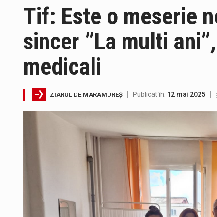
Tif: Este o meserie n
sincer ”La multi ani”,
medicali
A fost finalizat proiectul care
Publicat în:
12 mai 2025
ZIARUL DE MARAMUREȘ
Deputatul AUR de Maramureș, Da