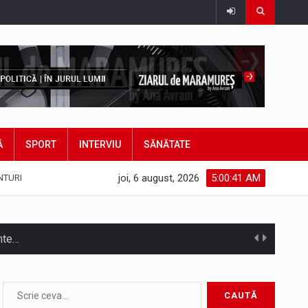
Ă
SPORT
INTERVIU
SĂNĂTATE
joi, 6 august, 2026
5:00:43 AM
NTURI
ante…
ldură, caniculă, temperaturi extreme,…
ui accident rutier cu victime multiple,…
Temperaturile ridicate constituie factori agresivi asupra sănătăţii, extrem de nocivi, ce pot deregla echilibrul organismului. Prea multă căldură nu este…