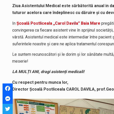
Ziua Asistentului Medical este sărbătorită anual in da
tuturor acelora care îndeplinesc cu dăruire și cu de
In
Școală Postliceala „Carol Davila” Baia Mare
pregăti
convingerea ca fiecare asistent vine în sprijinul societății,
vârstă. Asistentul medical este intermediar între pacient ș
suferintele noastre și care ne aplica tratamentul corespun
Le suntem recunoscători și le dorim și lor sănătate multă,
meserie!
LA MULȚI ANI, dragi asistenți medicali!
Cu respect pentru munca lor,
Director Școală Postliceala CAROL DAVILA, prof.Geo