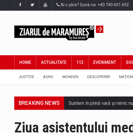
Ai o știre? Sună-ne: +40 740 601 692
HOME
ACTUALITATE
112
EVENIMENT
SOC
JUSTIȚIE
AGRO
MONDEN
DESCOPERIRI
NAȚION
Suntem în plină vară și nimic n
BREAKING NEWS
Interval de valabilitate: 05 au
SIMULARE EXERCITIU. Prin Siste
Ziua asistentului me