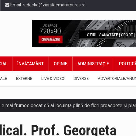
Email:
redactie@ziaruldemaramures.ro
IAL
ÎNVĂȚĂMÂNT
OPINIE
ADMINISTRAȚIE
POLITIC
ALE
EXTERNE
LIVE & VIDEO
DIVERSE
ADVERTORIALE/ANU
u e mai frumos decat să ai locuința plină de flori proaspete și pl
gust, ora 10.00 – 09 august, ora 10.00 /Fenomene vizate: val de că
mul Unic de Apeluri de Urgență 112 a fost anunțat producerea un
dical. Prof. Georgeta