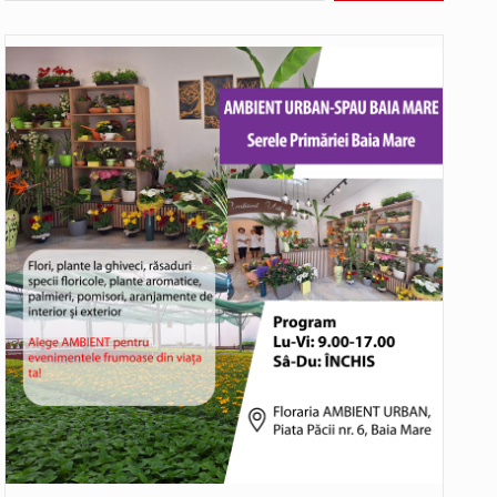
SC VITAL SA: Întreruperea furnizării apei potabile în următoarele zone este consecința unor avarii. Ne cerem scuze pentru aceste incidente…
Consiliul Județean Maramureș, în parteneriat cu Agenția de Dezvoltare Regională Nord-Vest, a organizat marți, 4 august 2026, sesiunea județeană a…
Având în vedere avertizarea meteorologică Cod Roșu emisă de Administrația Națională de Meteorologie, care vizează județul Maramureș și anunță val…
hieș. Primarul comunei Miresu Mare,…
atifice acordul de împrumut în valoare…
Camera Deputaților a adoptat miercuri, 5 august, proiectul de lege care modifică ordonanța privind decarbonizarea sectorului energetic. Proiectul prevede că…