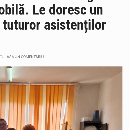
obilă. Le doresc un
 tuturor asistenților
 prevede un nou spatiu de joacă pentru copiii din localitatea Tulg
LASĂ UN COMENTARIU
niel Ciornei, critică modul în care Parlamentul este chemat să r