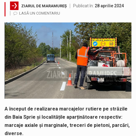
Publicat în:
28 aprilie 2024
ZIARUL DE MARAMUREȘ
Noile statii de călători, achizitionate la preț de garsonieră per bucată, dezamăgesc total cetățenii care folosesc mijloacele de transport în…
LASĂ UN COMENTARIU
Municipiul Baia Mare, prin Serviciul Public Comunitar Local de Evidență a Persoanelor - Serviciul Evidența Persoanelor, îi informează pe cetățenii…
Fostul deputat si primar Cătălin Cherecheș a fost invitat la Horia Nasra Show unde a sustinut o dezbatere pe teme…
Pompierii militari si un echipaj SMURD au intervenit in aceasta dimineata la degajarea unei persoane care a fost găsită spânzurată…
Liceul Ucrainean „Taras Șevcenko” din Sighetu Marmației, singurul liceu din România cu predare în limba ucraineană, are potențialul de a-și…
Proiectul pentru reconstrucția definitivă a podului peste râul Săsar din Baia Mare avansează într-o nouă etapă concretă. După asigurarea finanțării…
A început de realizarea marcajelor rutiere pe străzile
din Baia Sprie și localitățile aparținătoare respectiv:
marcaje axiale și marginale, treceri de pietoni, parcări,
diverse.