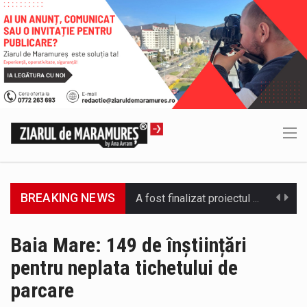
BREAKING NEWS
Deputatul AUR de Maramureș, Daniel Ciornei, critică modul în care Parlamentul este chemat să ratifice acordul de împrumut în valoare…
Camera Deputaților a adoptat miercuri, 5 august, proiectul de lege care modifică ordonanța privind decarbonizarea sectorului energetic. Proiectul prevede că…
Baia Mare: 149 de înștiințări
pentru neplata tichetului de
Suntem în plină vară și nimic nu e mai frumos decat să ai locuința plină de flori proaspete și plante…
parcare
Interval de valabilitate: 05 august, ora 10.00 – 09 august, ora 10.00 /Fenomene vizate: val de căldură, caniculă, temperaturi extreme,…