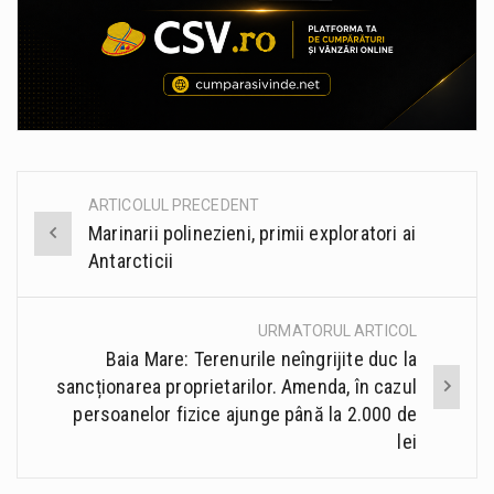
ARTICOLUL PRECEDENT
Post
Marinarii polinezieni, primii exploratori ai
navigation
Antarcticii
URMATORUL ARTICOL
Baia Mare: Terenurile neîngrijite duc la
sancționarea proprietarilor. Amenda, în cazul
persoanelor fizice ajunge până la 2.000 de
lei