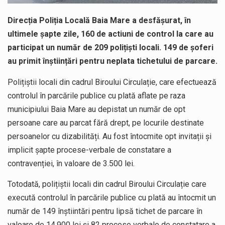
Direcția Poliția Locală Baia Mare a desfășurat, în
ultimele șapte zile, 160 de actiuni de control la care au
participat un număr de 209 polițiști locali. 149 de șoferi
au primit înștiințări pentru neplata tichetului de parcare.
Polițiștii locali din cadrul Biroului Circulație, care efectuează
controlul în parcările publice cu plată aflate pe raza
municipiului Baia Mare au depistat un număr de opt
persoane care au parcat fără drept, pe locurile destinate
persoanelor cu dizabilități. Au fost întocmite opt invitații și
implicit șapte procese-verbale de constatare a
contravenției, în valoare de 3.500 lei.
Totodată, polițiștii locali din cadrul Biroului Circulație care
execută controlul în parcările publice cu plată au întocmit un
număr de 149 înștiintări pentru lipsă tichet de parcare în
valoare de 14.900 lei și 82 procese verbale de constatare a