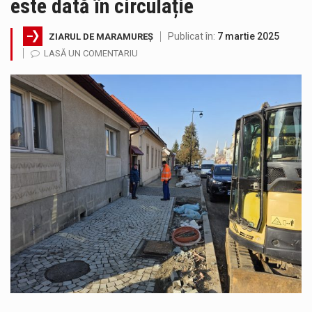
este dată în circulație
SIMULARE EXERCITIU. Prin Sistemul Unic de Apeluri de Urgență 112 a fost anunțat producerea unui accident rutier cu victime multiple,…
Publicat în:
7 martie 2025
ZIARUL DE MARAMUREȘ
Temperaturile ridicate constituie factori agresivi asupra sănătăţii, extrem de nocivi, ce pot deregla echilibrul organismului. Prea multă căldură nu este…
LASĂ UN COMENTARIU
Directorul OCPI Maramures, Daniela-Onița Ivascu, a venit cu un răspuns pentru cei care s-au intrebat în aceste zile: Dacă aplicațiile…
Testarea independentă a sistemului e-Terra, realizată de STS, DNSC și Cyberint, a mai parcurs o rundă de evaluare. Un număr…
Vremea va fi caniculară. Disconfortul termic va fi accentuat, iar indicele temperatură-umezeală (ITU) va depăși pragul critic de 80 de…
A fost finalizat proiectul care prevede un nou spatiu de joacă pentru copiii din localitatea Tulghieș. Primarul comunei Miresu Mare,…