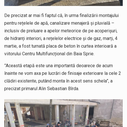
De precizat ar mai fi faptul că, în urma finalizării montajului
pentru rețelele de apă, canalizare menajeră și pluvială –
inclusiv de preluare a apelor meteorice de pe acoperișuri,
de hidranți interiori, a rețelelor electrice și de gaz, marți, 4
martie, a fost turnată placa de beton în curtea interioară a
viitorului Centru Multifuncțional din Baia Sprie.
”Această etapă este una importantă deoarece de acum
înainte ne vom axa pe lucrări de finisaje exterioare la cele 2
clădiri existente, putând monta în acest sens schela”, a
precizat primarul Alin Sebastian Bîrda.