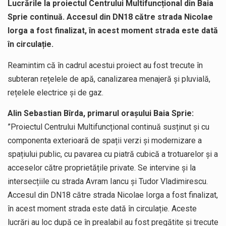
Lucrările la proiectul Centrului Multifuncțional din Baia
Sprie continuă. Accesul din DN18 către strada Nicolae
Iorga a fost finalizat, în acest moment strada este dată
în circulație.
Reamintim că în cadrul acestui proiect au fost trecute în
subteran rețelele de apă, canalizarea menajeră și pluvială,
rețelele electrice și de gaz.
Alin Sebastian Bîrda, primarul orașului Baia Sprie:
”Proiectul Centrului Multifuncțional continuă susținut și cu
componenta exterioară de spații verzi și modernizare a
spațiului public, cu pavarea cu piatră cubică a trotuarelor și a
acceselor către proprietățile private. Se intervine și la
intersecțiile cu strada Avram Iancu și Tudor Vladimirescu.
Accesul din DN18 către strada Nicolae Iorga a fost finalizat,
în acest moment strada este dată în circulație. Aceste
lucrări au loc după ce în prealabil au fost pregătite și trecute