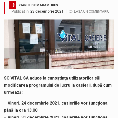
ZIARUL DE MARAMUREȘ
Proiectul pentru reconstrucția definitivă a podului peste râul Săsar din Baia Mare avansează într-o nouă etapă concretă. După asigurarea finanțării…
Publicat în:
23 decembrie 2021
LASĂ UN COMENTARIU
Fostul deputat si primar Cătălin Cherecheș a fost invitat la Horia Nasra Show unde a sustinut o dezbatere pe teme…
COD GALBEN. Interval de valabilitate: 07 august, ora 12.00 – 07 august, ora 23.00 / Fenomene vizate: instabilitate atmosferică, intensificări…
Proiectul de lege privind Strategia națională pentru conservarea biodiversității a fost din nou dezbătut ieri și în final adoptat de…
În luna august, orașul Baia Sprie își deschide din nou porțile de ZIUA MINERULUI, eveniment care se va desfăsura în…
”Am susținut în Parlament Strategia Națională pentru Conservarea Biodiversității 2026–2030, un pas necesar pentru protejarea naturii și respectarea angajamentelor europene…
SC VITAL SA aduce la cunoştinţa utilizatorilor săi
modificarea programului de lucru la casierii, după cum
urmează:
– Vineri, 24 decembrie 2021, casieriile vor funcționa
până la ora 13.00
– Vineri, 31 decembrie 2021, casieriile vor funcționa