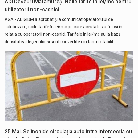
ADI Deșeuri Maramureș: Noile tarife în lei/mc pentru
utilizatorii non-casnici
AGA - ADIGIDM a aprobat și a comunicat operatorului de
salubrizare, noile tarife în lei/mc pe care acesta le va folosi în
relația cu operatorii non-casnici. Tarifele în lei/mc au la bază
densitatea deșeurilor și sunt convertite din tariful stabilit…
25 Mai. Se închide circulația auto între intersecția cu