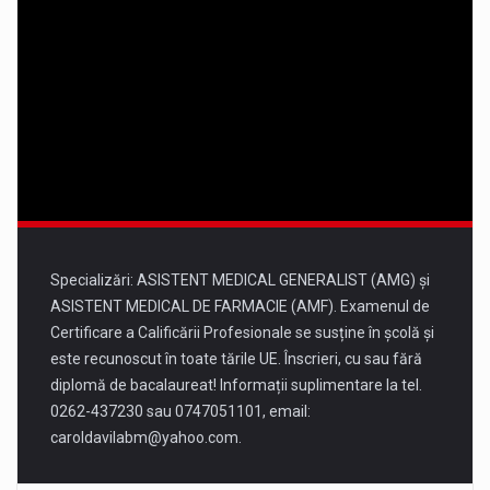
32°
18°
Miercuri
13 august
33°
17°
Joi
14 august
33°
18°
Vineri
Specializări: ASISTENT MEDICAL GENERALIST (AMG) și
ASISTENT MEDICAL DE FARMACIE (AMF). Examenul de
Certificare a Calificării Profesionale se susține în școlă și
este recunoscut în toate tările UE. Înscrieri, cu sau fără
diplomă de bacalaureat! Informații suplimentare la tel.
0262-437230 sau 0747051101, email:
caroldavilabm@yahoo.com
.