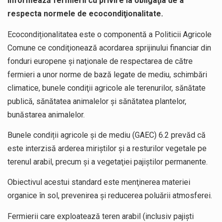
informează fermierii cu privire la obligaţia de a
respecta normele de ecocondiţionalitate.
Ecocondiționalitatea este o componentă a Politicii Agricole
Comune ce condiţionează acordarea sprijinului financiar din
fonduri europene şi naţionale de respectarea de către
fermieri a unor norme de bază legate de mediu, schimbări
climatice, bunele condiţii agricole ale terenurilor, sănătate
publică, sănătatea animalelor şi sănătatea plantelor,
bunăstarea animalelor.
Bunele condiții agricole și de mediu (GAEC) 6.2 prevăd că
este interzisă arderea miriştilor şi a resturilor vegetale pe
terenul arabil, precum şi a vegetaţiei pajiştilor permanente.
Obiectivul acestui standard este menţinerea materiei
organice în sol, prevenirea şi reducerea poluării atmosferei.
Fermierii care exploatează teren arabil (inclusiv pajişti