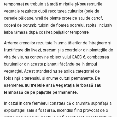
temporare) nu trebuie să ardă miriştile şi/sau resturile
vegetale rezultate după recoltarea culturilor (paie de
cereale păioase, vreji de plante proteice sau de cartof,
coceni de porumb, tulpini de floarea soarelui, rapiţă, inclusiv
iarba rămasă după cosirea pajiştilor temporare.
Arderea crengilor rezultate în urma tăierilor de întreţinere şi
fructificare din livezi, precum şi a coardelor din plantaţiile de
viţă de vie, nu contravine obiectivului GAEC 6, combaterea
buruienilor din aceste plantaţii făcându-se în timpul
vegetaţiei. Acest standard nu se aplică categoriei de
folosință a terenului, și anume culturi permanente. De
asemenea,
nu trebuie arsă vegetaţia ierboasă sau
lemnoasă de pe pajiştile permanente.
În cazul în care fermierul constată că o anumită suprafaţă a
exploataţiei sale a fost arsă, incendiul fiind provocat de o