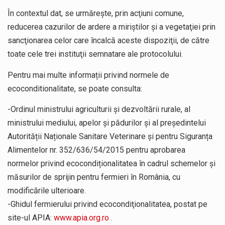
În contextul dat, se urmăreşte, prin acţiuni comune,
reducerea cazurilor de ardere a miriştilor şi a vegetaţiei prin
sancţionarea celor care încalcă aceste dispoziţii, de către
toate cele trei instituţii semnatare ale protocolului.
Pentru mai multe informații privind normele de
ecoconditionalitate, se poate consulta:
-Ordinul ministrului agriculturii și dezvoltării rurale, al
ministrului mediului, apelor și pădurilor și al președintelui
Autorității Naționale Sanitare Veterinare și pentru Siguranța
Alimentelor nr. 352/636/54/2015 pentru aprobarea
normelor privind ecocondiționalitatea în cadrul schemelor și
măsurilor de sprijin pentru fermieri în România, cu
modificările ulterioare.
-Ghidul fermierului privind ecocondiţionalitatea, postat pe
site-ul APIA:
www.apia.org.ro
.