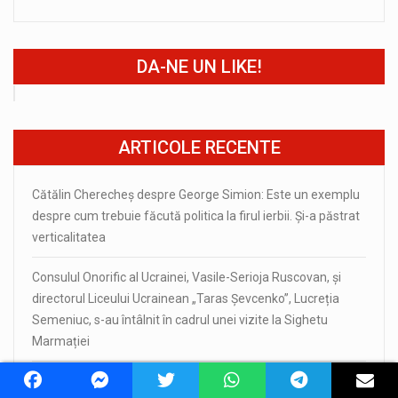
DA-NE UN LIKE!
ARTICOLE RECENTE
Cătălin Cherecheș despre George Simion: Este un exemplu
despre cum trebuie făcută politica la firul ierbii. Și-a păstrat
verticalitatea
Consulul Onorific al Ucrainei, Vasile-Serioja Ruscovan, și
directorul Liceului Ucrainean „Taras Șevcenko”, Lucreția
Semeniuc, s-au întâlnit în cadrul unei vizite la Sighetu
Marmației
Gabriel Zetea: Reconstrucția podului peste Săsar intră în