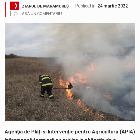
Publicat în:
24 martie 2022
ZIARUL DE MARAMUREȘ
Municipiul Baia Mare, prin Serviciul Public Comunitar Local de Evidență a Persoanelor - Serviciul Evidența Persoanelor, îi informează pe cetățenii…
LASĂ UN COMENTARIU
Tot mai multi băimăreni semnalează prezența cersetorilor de etnie romă pe raza municipiului. Orasul este la propriu impânzit de ei…
Fostul deputat si primar Cătălin Cherecheș a fost invitat la Horia Nasra Show unde a sustinut o dezbatere pe teme…
Liceul Ucrainean „Taras Șevcenko” din Sighetu Marmației, singurul liceu din România cu predare în limba ucraineană, are potențialul de a-și…
Proiectul pentru reconstrucția definitivă a podului peste râul Săsar din Baia Mare avansează într-o nouă etapă concretă. După asigurarea finanțării…
COD GALBEN. Interval de valabilitate: 07 august, ora 12.00 – 07 august, ora 23.00 / Fenomene vizate: instabilitate atmosferică, intensificări…
Agenţia de Plăţi şi Intervenţie pentru Agricultură (APIA)