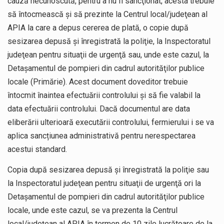
cauză necunoscută, pentru a nu fi sancţionat, acesta trebuie
să întocmească și să prezinte la Centrul local/judeţean al
APIA la care a depus cererea de plată, o copie după
sesizarea depusă şi înregistrată la poliţie, la Inspectoratul
judeţean pentru situaţii de urgenţă sau, unde este cazul, la
Detaşamentul de pompieri din cadrul autorităţilor publice
locale (Primărie). Acest document doveditor trebuie
întocmit înaintea efectuării controlului şi să fie valabil la
data efectuării controlului. Dacă documentul are data
eliberării ulterioară executării controlului, fermierului i se va
aplica sancțiunea administrativă pentru nerespectarea
acestui standard.
Copia după sesizarea depusă şi înregistrată la poliţie sau
la Inspectoratul judeţean pentru situaţii de urgenţă ori la
Detaşamentul de pompieri din cadrul autorităţilor publice
locale, unde este cazul, se va prezenta la Centrul
local/judeţean al APIA în termen de 10 zile lucrătoare de la