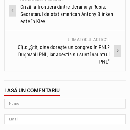
Post
Criză la frontiera dintre Ucraina și Rusia:
navigation
Secretarul de stat american Antony Blinken
este în Kiev
URMATORUL ARTICOL
Cîțu: „Ştiţi cine doreşte un congres în PNL?
Duşmanii PNL, iar aceştia nu sunt înăuntrul
PNL”
LASĂ UN COMENTARIU