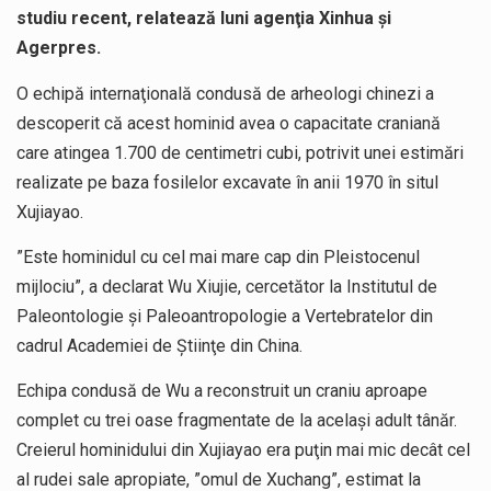
studiu recent, relatează luni agenţia Xinhua și
Agerpres.
O echipă internaţională condusă de arheologi chinezi a
descoperit că acest hominid avea o capacitate craniană
care atingea 1.700 de centimetri cubi, potrivit unei estimări
realizate pe baza fosilelor excavate în anii 1970 în situl
Xujiayao.
”Este hominidul cu cel mai mare cap din Pleistocenul
mijlociu”, a declarat Wu Xiujie, cercetător la Institutul de
Paleontologie şi Paleoantropologie a Vertebratelor din
cadrul Academiei de Ştiinţe din China.
Echipa condusă de Wu a reconstruit un craniu aproape
complet cu trei oase fragmentate de la acelaşi adult tânăr.
Creierul hominidului din Xujiayao era puţin mai mic decât cel
al rudei sale apropiate, ”omul de Xuchang”, estimat la