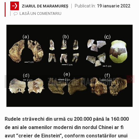
Publicat în:
19 ianuarie 2022
ZIARUL DE MARAMUREȘ
Noile statii de călători, achizitionate la preț de garsonieră per bucată, dezamăgesc total cetățenii care folosesc mijloacele de transport în…
LASĂ UN COMENTARIU
Municipiul Baia Mare, prin Serviciul Public Comunitar Local de Evidență a Persoanelor - Serviciul Evidența Persoanelor, îi informează pe cetățenii…
Fostul deputat si primar Cătălin Cherecheș a fost invitat la Horia Nasra Show unde a sustinut o dezbatere pe teme…
Pompierii militari si un echipaj SMURD au intervenit in aceasta dimineata la degajarea unei persoane care a fost găsită spânzurată…
Liceul Ucrainean „Taras Șevcenko” din Sighetu Marmației, singurul liceu din România cu predare în limba ucraineană, are potențialul de a-și…
Proiectul pentru reconstrucția definitivă a podului peste râul Săsar din Baia Mare avansează într-o nouă etapă concretă. După asigurarea finanțării…
Rudele străvechi din urmă cu 200.000 până la 160.000
de ani ale oamenilor moderni din nordul Chinei ar fi
avut ”creier de Einstein”, conform constatărilor unui