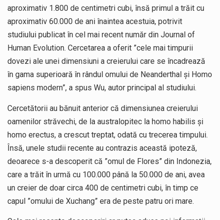
aproximativ 1.800 de centimetri cubi, însă primul a trăit cu
aproximativ 60.000 de ani înaintea acestuia, potrivit
studiului publicat în cel mai recent număr din Journal of
Human Evolution. Cercetarea a oferit ”cele mai timpurii
dovezi ale unei dimensiuni a creierului care se încadrează
în gama superioară în rândul omului de Neanderthal şi Homo
sapiens modern”, a spus Wu, autor principal al studiului.
Cercetătorii au bănuit anterior că dimensiunea creierului
oamenilor străvechi, de la australopitec la homo habilis şi
homo erectus, a crescut treptat, odată cu trecerea timpului.
Însă, unele studii recente au contrazis această ipoteză,
deoarece s-a descoperit că ”omul de Flores” din Indonezia,
care a trăit în urmă cu 100.000 până la 50.000 de ani, avea
un creier de doar circa 400 de centimetri cubi, în timp ce
capul ”omului de Xuchang” era de peste patru ori mare.