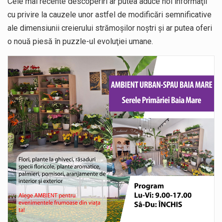
Cele mai recente descoperiri ar putea aduce noi informaţii
cu privire la cauzele unor astfel de modificări semnificative
ale dimensiunii creierului strămoşilor noştri şi ar putea oferi
o nouă piesă în puzzle-ul evoluţiei umane.