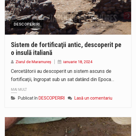
DESCOPERIRI
Sistem de fortificaţii antic, descoperit pe
o insulă italiană
Ziarul de Maramureș
ianuarie 18, 2024
Cercetătorii au descoperit un sistem ascuns de
fortificaţii, îngropat sub un sat datând din Epoca…
MAI MULT
Publicat în
DESCOPERIRI
Lasă un comentariu