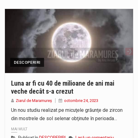
DESCOPERIRI
Luna ar fi cu 40 de milioane de ani mai
veche decât s-a crezut
Ziarul de Maramureș
octombrie 24, 2023
Un nou studiu realizat pe micuţele grăunţe de zircon
din mostrele de sol selenar obţinute în perioada…
MAI MULT
Publicat în
DESCOPERIRI
Lasă un comentariu