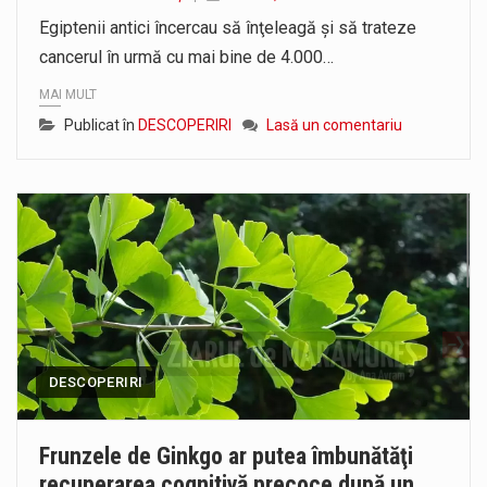
Liceul Ucrainean „Taras Șevcenko” din Sighetu Marmației, singurul liceu din România cu predare în limba ucraineană, are potențialul de a-și…
Egiptenii antici încercau să înţeleagă şi să trateze
cancerul în urmă cu mai bine de 4.000…
Proiectul pentru reconstrucția definitivă a podului peste râul Săsar din Baia Mare avansează într-o nouă etapă concretă. După asigurarea finanțării…
MAI MULT
Publicat în
DESCOPERIRI
Lasă un comentariu
DESCOPERIRI
Frunzele de Ginkgo ar putea îmbunătăţi
recuperarea cognitivă precoce după un