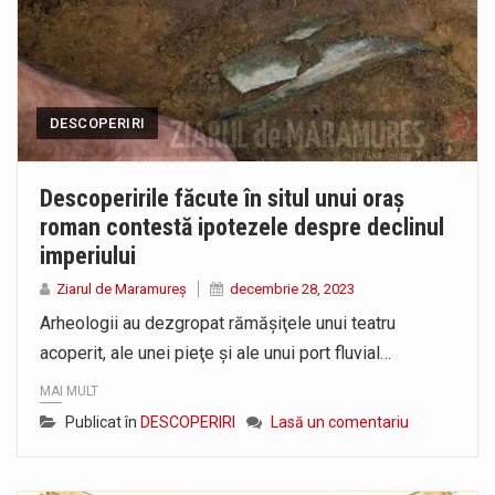
DESCOPERIRI
Descoperirile făcute în situl unui oraş
roman contestă ipotezele despre declinul
imperiului
Ziarul de Maramureș
decembrie 28, 2023
Arheologii au dezgropat rămăşiţele unui teatru
acoperit, ale unei pieţe şi ale unui port fluvial…
MAI MULT
Publicat în
DESCOPERIRI
Lasă un comentariu