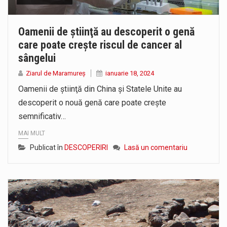
Oamenii de ştiinţă au descoperit o genă
care poate creşte riscul de cancer al
sângelui
Ziarul de Maramureș
ianuarie 18, 2024
Oamenii de ştiinţă din China şi Statele Unite au
descoperit o nouă genă care poate creşte
semnificativ…
MAI MULT
Publicat în
DESCOPERIRI
Lasă un comentariu