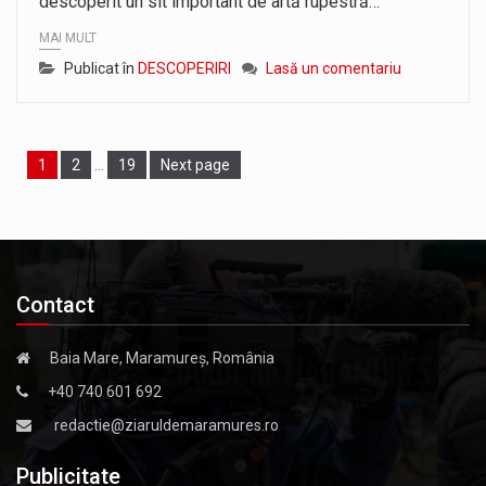
descoperit un sit important de artă rupestră…
MAI MULT
Publicat în
DESCOPERIRI
Lasă un comentariu
Page
1
Page
2
…
Page
19
Next page
Contact
Baia Mare, Maramureș, România
+40 740 601 692
redactie@ziaruldemaramures.ro
Publicitate