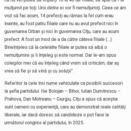
mulţumit pe toţi. Unii dintre ei vor fi nemulţumiţi. Ceea ce am
vrut să fac acum, 14 prefecţi au rămas la fel cum erau
înainte, au fost patru filiale care nu au avut prefect nici în
guvernarea Orban şi nici în guvernarea Cîţu, care au acum
prefect. A fost un mod de a da către câteva filiale (…).
Bineînţeles că la celelalte filiale ar putea să aibă o
nemulţumire şi îi înţeleg şi este normal. Dar le-am spus
colegilor mei că eu înţeleg când vrem să criticăm, dar aş
vrea să fie şi să vină şi cu soluţii”.
Referitor la cele trei nume vehiculate ca posibili succesori
la şefia partidului: Ilie Bolojan – Bihor, Iulian Dumitrescu –
Prahova, Dan Motreanu – Giurgiu, Cîţu a spus că aceştia
sunt oameni cu experienţă, care au demonstrat reale calităţi
liberale, iar dacă doresc să candideze o pot face la
următorul congres al partidului, în 2025.