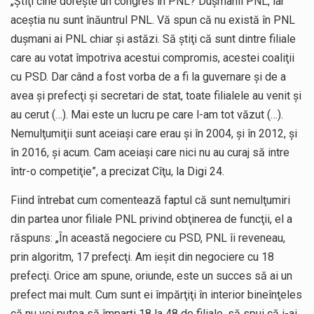
„Ştiţi cine doreşte un congres în PNL? Duşmanii PNL, iar
aceştia nu sunt înăuntrul PNL. Vă spun că nu există în PNL
duşmani ai PNL chiar şi astăzi. Să ştiţi că sunt dintre filiale
care au votat împotriva acestui compromis, acestei coaliţii
cu PSD. Dar când a fost vorba de a fi la guvernare şi de a
avea şi prefecţi şi secretari de stat, toate filialele au venit şi
au cerut (…). Mai este un lucru pe care l-am tot văzut (…).
Nemulţumiţii sunt aceiaşi care erau şi în 2004, şi în 2012, şi
în 2016, şi acum. Cam aceiaşi care nici nu au curaj să intre
într-o competiţie”, a precizat Cîţu, la Digi 24.
Fiind întrebat cum comentează faptul că sunt nemulţumiri
din partea unor filiale PNL privind obţinerea de funcţii, el a
răspuns: „În această negociere cu PSD, PNL îi reveneau,
prin algoritm, 17 prefecţi. Am ieşit din negociere cu 18
prefecţi. Orice am spune, oriunde, este un succes să ai un
prefect mai mult. Cum sunt ei împărţiţi în interior bineînţeles
că nu vei putea să împarţi 18 la 48 de filiale, să spui că i-ai