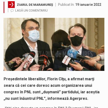
Publicat în:
19 ianuarie 2022
ZIARUL DE MARAMUREȘ
Testarea independentă a sistemului e-Terra, realizată de STS, DNSC și Cyberint, a mai parcurs o rundă de evaluare. Un număr…
LASĂ UN COMENTARIU
Vremea va fi caniculară. Disconfortul termic va fi accentuat, iar indicele temperatură-umezeală (ITU) va depăși pragul critic de 80 de…
COD GALBEN. Interval de valabilitate: 07 august, ora 12.00 – 07 august, ora 23.00 / Fenomene vizate: instabilitate atmosferică, intensificări…
Proiectul de lege privind Strategia națională pentru conservarea biodiversității a fost din nou dezbătut ieri și în final adoptat de…
Pe scurt. Statuia lui PINTEA VITEAZU din fața Jandarmeriei Maramures a ajuns să fie zilele acestea mărul discordiei între administrații.…
Noile statii de călători, achizitionate la preț de garsonieră per bucată, dezamăgesc total cetățenii care folosesc mijloacele de transport în…
Preşedintele liberalilor, Florin Cîţu, a afirmat marţi
seara că cei care doresc acum organizarea unui
congres în PNL sunt „duşmanii” partidului, iar aceştia
„nu sunt înăuntrul PNL”, informează Agerpres.