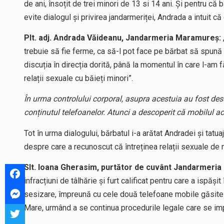
de ani, însoțit de trei minori de 13 si 14 ani. Și pentru 
evite dialogul și privirea jandarmeriței, Andrada a intuit c
Plt. adj. Andrada Văideanu, Jandarmeria Maramureș:
trebuie să fie ferme, ca să-l pot face pe bărbat să spun
discuția în direcția dorită, până la momentul în care l-am
relații sexuale cu băieți minori”.
În urma controlului corporal, asupra acestuia au fost des
conținutul telefoanelor. Atunci a descoperit că mobilul a
Tot în urma dialogului, bărbatul i-a arătat Andradei și tatua
despre care a recunoscut că întreținea relații sexuale de m
Slt. Ioana Gherasim, purtător de cuvânt Jandarmeri
infracțiuni de tâlhărie și furt calificat pentru care a ispăș
sesizare, împreună cu cele două telefoane mobile găsite 
Mare, urmând a se continua procedurile legale care se im