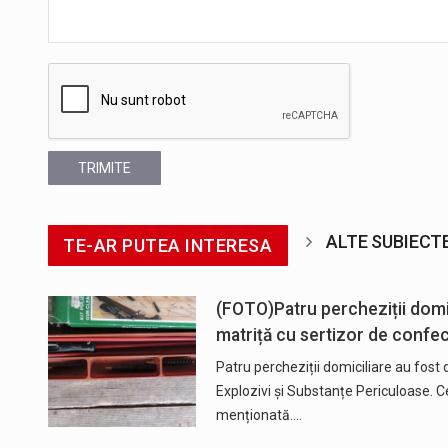
TRIMITE
ALTE SUBIECT
TE-AR PUTEA INTERESA
(FOTO)Patru percheziții domici
matriță cu sertizor de confe
Patru percheziții domiciliare au fost d
Explozivi și Substanțe Periculoase. Cel
menționată.…