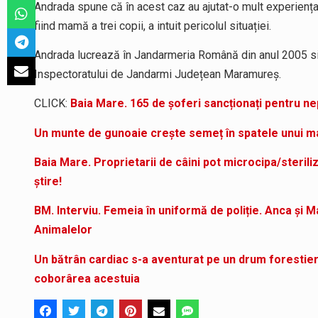
Andrada spune că în acest caz au ajutat-o mult experiența 
fiind mamă a trei copii, a intuit pericolul situației.
Andrada lucrează în Jandarmeria Română din anul 2005 si
Inspectoratului de Jandarmi Județean Maramureș.
CLICK:
Baia Mare. 165 de șoferi sancționați pentru n
Un munte de gunoaie crește semeț în spatele unui ma
Baia Mare. Proprietarii de câini pot microcipa/steriliz
știre!
BM. Interviu. Femeia în uniformă de poliție. Anca și M
Animalelor
Un bătrân cardiac s-a aventurat pe un drum forestier 
coborârea acestuia