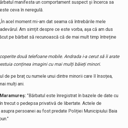
că bărbatul manifesta un comportament suspect și încerca sa
ă este ceva în neregulă.
„În acel moment mi-am dat seama că întrebările mele
ă adevărul. Am simțit despre ce este vorba, așa că am dus
 făcut pe bărbat să recunoască că de mai mult timp întreține
coperite două telefoane mobile. Andrada i-a cerut să îi arate
cestuia conținea imagini cu mai mulți băieți minori.
jul de pe braț cu numele unui dintre minorii care îl însoțea,
ai mulți ani.
a Maramureș:
”Bărbatul este înregistrat în bazele de date cu
it în trecut o pedepsa privativă de libertate. Actele de
asupra persoanei au fost predate Poliției Municipiului Baia
pun.”