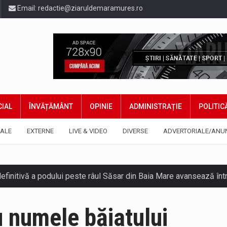
Email:
redactie@ziaruldemaramures.ro
IAL
ÎNVĂȚĂMÂNT
OPINIE
ADMINISTRAȚIE
POLITIC
ALE
EXTERNE
LIVE & VIDEO
DIVERSE
ADVERTORIALE/ANU
u numele băiatului
gia națională pentru conservarea biodiversității a fost din nou dez