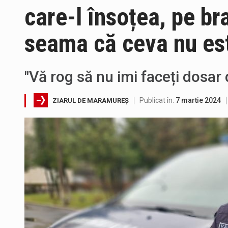
care-l însoțea, pe br
Pe scurt. Statuia lui PINTEA VI
seama că ceva nu est
"Vă rog să nu imi faceți dosar 
Publicat în:
7 martie 2024
ZIARUL DE MARAMUREȘ
Fostul deputat si primar Cătăl
Pompierii militari si un echipa