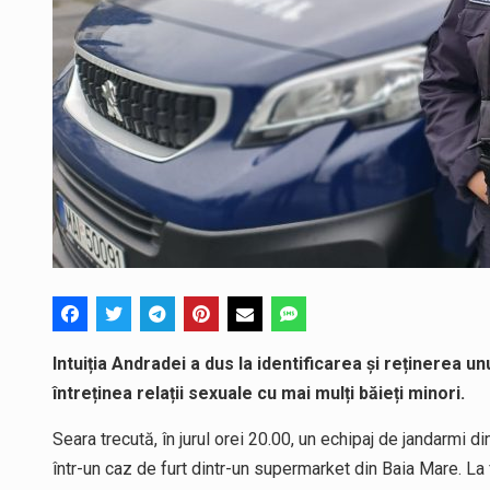
Intuiția Andradei a dus la identificarea și reținerea u
întreținea relații sexuale cu mai mulți băieți minori.
Seara trecută, în jurul orei 20.00, un echipaj de jandarmi di
într-un caz de furt dintr-un supermarket din Baia Mare. La f