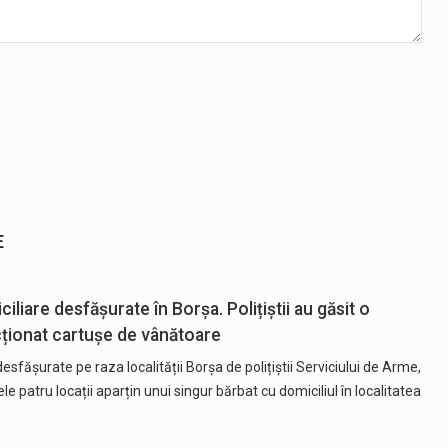
E
liare desfășurate în Borșa. Polițiștii au găsit o
cționat cartușe de vânătoare
esfășurate pe raza localității Borșa de polițiștii Serviciului de Arme,
e patru locații aparțin unui singur bărbat cu domiciliul în localitatea