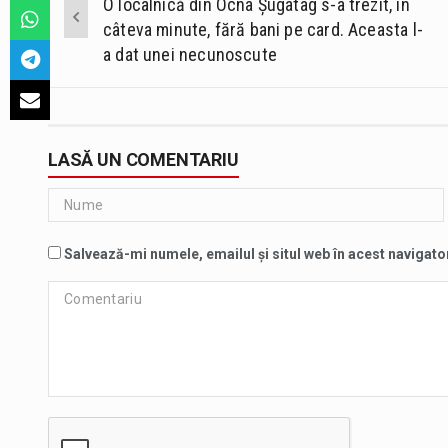
O localnică din Ocna Șugatag s-a trezit, în
navigation
câteva minute, fără bani pe card. Aceasta l-
a dat unei necunoscute
LASĂ UN COMENTARIU
Salvează-mi numele, emailul și situl web în acest navigato