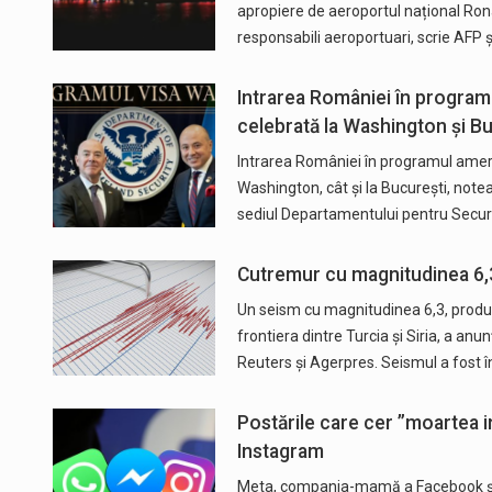
apropiere de aeroportul național Rona
responsabili aeroportuari, scrie AFP 
Intrarea României în programu
celebrată la Washington și B
Intrarea României în programul america
Washington, cât și la București, not
sediul Departamentului pentru Secur
Cutremur cu magnitudinea 6,3 
Un seism cu magnitudinea 6,3, produs 
frontiera dintre Turcia şi Siria, a 
Reuters și Agerpres. Seismul a fost î
Postările care cer ”moartea i
Instagram
Meta, compania-mamă a Facebook şi I