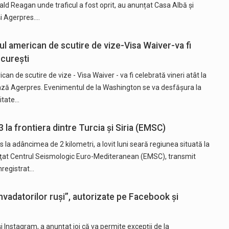
ld Reagan unde traficul a fost oprit, au anunțat Casa Albă și
și Agerpres.…
l american de scutire de vize-Visa Waiver-va fi
ucurești
n de scutire de vize - Visa Waiver - va fi celebrată vineri atât la
ează Agerpres. Evenimentul de la Washington se va desfășura la
itate…
la frontiera dintre Turcia şi Siria (EMSC)
la adâncimea de 2 kilometri, a lovit luni seară regiunea situată la
anunţat Centrul Seismologic Euro-Mediteranean (EMSC), transmit
nregistrat…
nvadatorilor ruși”, autorizate pe Facebook și
nstagram, a anunţat joi că va permite excepţii de la