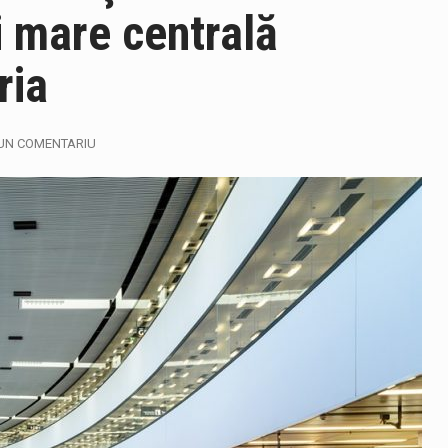
 mare centrală
ria
alul orar 12:00 – 20:00, autovehiculele cu masa totală maximă aut
UN COMENTARIU
u e mai frumos decat să ai locuința plină de flori proaspete și pl
gust, ora 10.00 – 09 august, ora 10.00 /Fenomene vizate: val de că
mul Unic de Apeluri de Urgență 112 a fost anunțat producerea un