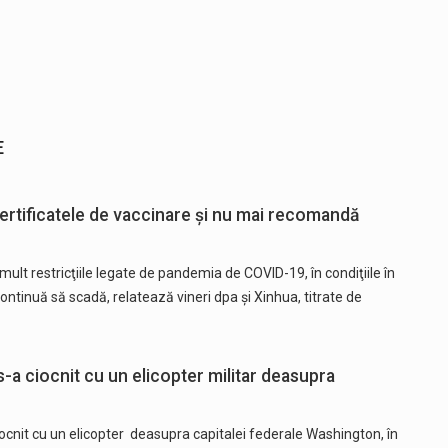
E
 certificatele de vaccinare și nu mai recomandă
mult restricţiile legate de pandemia de COVID-19, în condiţiile în
ontinuă să scadă, relatează vineri dpa şi Xinhua, titrate de
-a ciocnit cu un elicopter militar deasupra
ocnit cu un elicopter deasupra capitalei federale Washington, în