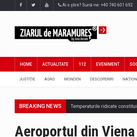
Ai o știre? Sună-ne: +40 740 601 692
HOME
ACTUALITATE
112
EVENIMENT
SOC
JUSTIȚIE
AGRO
MONDEN
DESCOPERIRI
NAȚION
BREAKING NEWS
Aeroportul din Viena