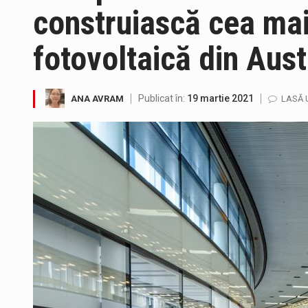
construiască cea mai
fotovoltaică din Aust
Miercuri, 05.08.2026, în interv
Publicat în:
19 martie 2021
ANA AVRAM
LASĂ 
Suntem în plină vară și nimic n
Interval de valabilitate: 05 au
SIMULARE EXERCITIU. Prin Siste