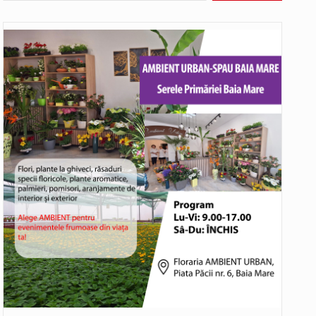
Având în vedere avertizarea meteorologică Cod Roșu emisă de Administrația Națională de Meteorologie, care vizează județul Maramureș și anunță val…
Senator PSD Maramures, Sorin Vlasin: Amendamentele PSD privind centralele pe cărbune reglementează un principiu de bun-simț: nu desființăm nimic fără…
orizată mai mare de 7,5 t au…
În cadrul lucrărilor de repoziționare și modernizare la rețeaua de distribuție a apei potabile, pentru îmbunătățirea serviciilor furnizate utilizatorilor noștri,…
ante…
ldură, caniculă, temperaturi extreme,…
ui accident rutier cu victime multiple,…