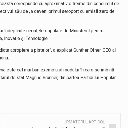
. Aceasta corespunde cu aproximativ o treime din consumul de
iectivul său de „a deveni primul aeroport cu emisii zero de
ui îndeplinite cerinţele stipulate de Ministerul pentru
e, Inovaţie şi Tehnologie.
diata apropiere a pistelor”, a explicat Gunther Ofner, CEO al
iena.
iena este cel mai bun exemplu al modului în care se îmbină
etarul de stat Magnus Brunner, din partea Partidului Popular
URMATORUL ARTICOL