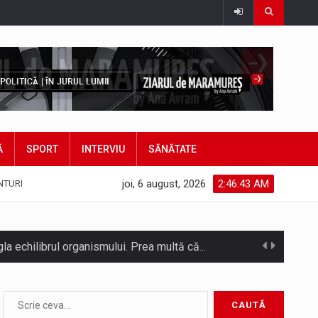
Ă
SPORT
INTERVIU
SĂNĂTATE
joi, 6 august, 2026
2:46:45 AM
NTURI
Temperaturile ridicate constituie factori agresivi asupra sănătăţii, extrem de nocivi, ce pot deregla echilibrul organismului. Prea multă căldură nu este…
SC VITAL SA: Întreruperea furnizării apei potabile în următoarele zone este consecința unor avarii. Ne cerem scuze pentru aceste incidente…
Consiliul Județean Maramureș, în parteneriat cu Agenția de Dezvoltare Regională Nord-Vest, a organizat marți, 4 august 2026, sesiunea județeană a…