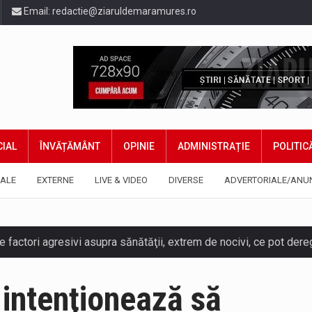
Email:
redactie@ziaruldemaramures.ro
IAL
ÎNVĂȚĂMÂNT
OPINIE
ADMINISTRAȚIE
POLITIC
ALE
EXTERNE
LIVE & VIDEO
DIVERSE
ADVERTORIALE/ANU
 intenţionează să