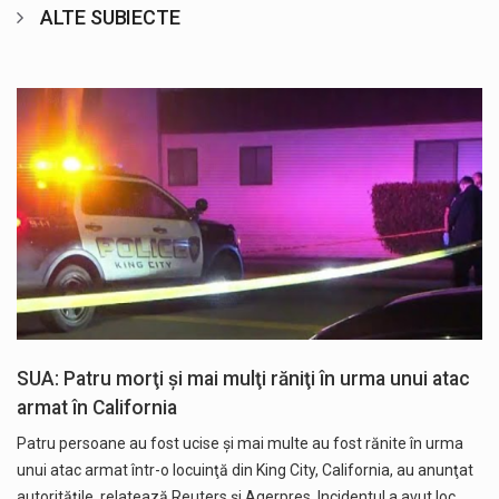
ALTE SUBIECTE
SUA: Patru morţi şi mai mulţi răniţi în urma unui atac
armat în California
Patru persoane au fost ucise şi mai multe au fost rănite în urma
unui atac armat într-o locuinţă din King City, California, au anunţat
autorităţile, relatează Reuters și Agerpres. Incidentul a avut loc