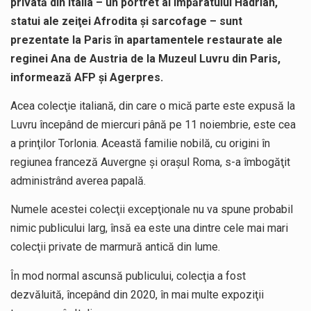
privată din Italia – un portret al împăratului Hadrian,
statui ale zeiţei Afrodita şi sarcofage – sunt
prezentate la Paris în apartamentele restaurate ale
reginei Ana de Austria de la Muzeul Luvru din Paris,
informează AFP și Agerpres.
Acea colecţie italiană, din care o mică parte este expusă la
Luvru începând de miercuri până pe 11 noiembrie, este cea
a prinţilor Torlonia. Această familie nobilă, cu origini în
regiunea franceză Auvergne şi oraşul Roma, s-a îmbogăţit
administrând averea papală.
Numele acestei colecţii excepţionale nu va spune probabil
nimic publicului larg, însă ea este una dintre cele mai mari
colecţii private de marmură antică din lume.
În mod normal ascunsă publicului, colecţia a fost
dezvăluită, începând din 2020, în mai multe expoziţii