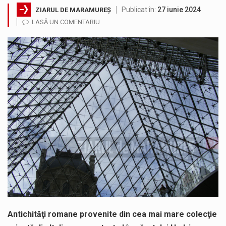
Publicat în:
27 iunie 2024
ZIARUL DE MARAMUREȘ
SIMULARE EXERCITIU. Prin Sistemul Unic de Apeluri de Urgență 112 a fost anunțat producerea unui accident rutier cu victime multiple,…
LASĂ UN COMENTARIU
Temperaturile ridicate constituie factori agresivi asupra sănătăţii, extrem de nocivi, ce pot deregla echilibrul organismului. Prea multă căldură nu este…
Directorul OCPI Maramures, Daniela-Onița Ivascu, a venit cu un răspuns pentru cei care s-au intrebat în aceste zile: Dacă aplicațiile…
Testarea independentă a sistemului e-Terra, realizată de STS, DNSC și Cyberint, a mai parcurs o rundă de evaluare. Un număr…
Vremea va fi caniculară. Disconfortul termic va fi accentuat, iar indicele temperatură-umezeală (ITU) va depăși pragul critic de 80 de…
A fost finalizat proiectul care prevede un nou spatiu de joacă pentru copiii din localitatea Tulghieș. Primarul comunei Miresu Mare,…
Antichităţi romane provenite din cea mai mare colecţie