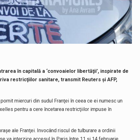
ntrarea în capitală a ‘convoaielor libertăţii’, inspirate de
va restricţiilor sanitare, transmit Reuters şi AFP,
u pornit miercuri din sudul Franţei în ceea ce ei numesc un
uxelles pentru a cere încetarea restricţiilor impuse în
aşe ale Franţei. Invocând riscul de tulburare a ordinii
 se va interzice accesul în Paris între 11 şi 14 februarie.