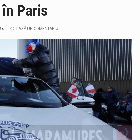
 în Paris
jandarmii maramureșeni vor fi prezenți la manifestările cultural-a
ela-Onița Ivascu, a venit cu un răspuns pentru cei care s-au intre
22
LASĂ UN COMENTARIU
ului e-Terra, realizată de STS, DNSC și Cyberint, a mai parcurs 
fortul termic va fi accentuat, iar indicele temperatură-umezeală (
gia națională pentru conservarea biodiversității a fost din nou dez
TEAZU din fața Jandarmeriei Maramures a ajuns să fie zilele acest