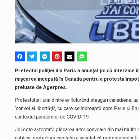
Prefectul poliţiei din Paris a anunţat joi că interzice i
mişcarea începută în Canada pentru a protesta împotri
preluate de Agerpres.
Protestatari, unii dintre ei fluturând steaguri canadiene, a
‘convoi al libertăţii’, cu care se îndreaptă spre Paris şi Br
contextul pandemiei de COVID-19.
Joi este aşteptată plecarea altor convoaie din mai multe or
publice, prefectura capitalei a anunţat că protestatarilor li