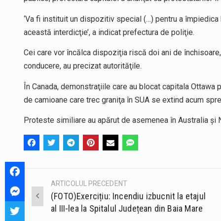
‘Va fi instituit un dispozitiv special (…) pentru a împiedic
această interdicţie’, a indicat prefectura de poliţie.
Cei care vor încălca dispoziţia riscă doi ani de închisoa
conducere, au precizat autorităţile.
În Canada, demonstraţiile care au blocat capitala Ottawa pe
de camioane care trec graniţa în SUA se extind acum spre p
Proteste similiare au apărut de asemenea în Australia şi
ARTICOLUL PRECEDENT
Post
(FOTO)Exercițiu: Incendiu izbucnit la etajul
navigation
al III-lea la Spitalul Județean din Baia Mare