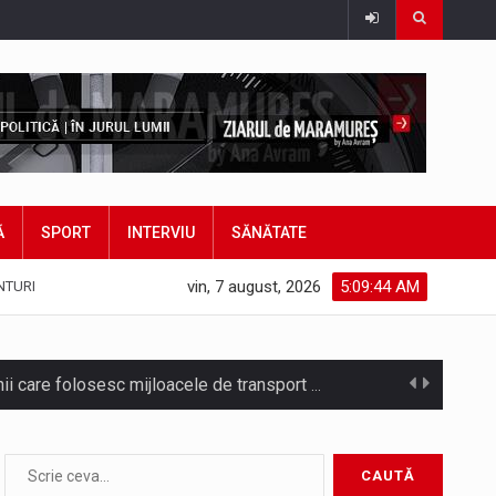
Ă
SPORT
INTERVIU
SĂNĂTATE
vin, 7 august, 2026
5:09:46 AM
NTURI
Noile statii de călători, achizitionate la preț de garsonieră per bucată, dezamăgesc total cetățenii care folosesc mijloacele de transport în…
Municipiul Baia Mare, prin Serviciul Public Comunitar Local de Evidență a Persoanelor - Serviciul Evidența Persoanelor, îi informează pe cetățenii…
asul este la propriu impânzit de ei…