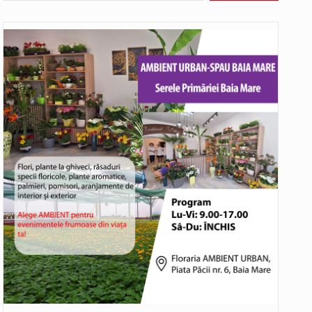
rtistice și sportive care vor avea loc pe…
bat în aceste zile: Dacă aplicațiile…
o rundă de evaluare. Un număr…
ITU) va depăși pragul critic de 80 de…
COD GALBEN. Interval de valabilitate: 07 august, ora 12.00 – 07 august, ora 23.00 / Fenomene vizate: instabilitate atmosferică, intensificări…
bătut ieri și în final adoptat de…
ea mărul discordiei între administrații.…