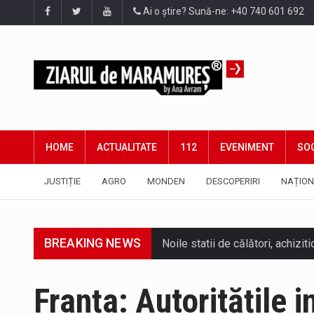
Ai o știre? Sună-ne: +40 740 601 692
HOME
ACTUALITATE
112
EVENIMENT
SOC
JUSTIȚIE
AGRO
MONDEN
DESCOPERIRI
NAȚION
BREAKING NEWS
Franța: Autoritățile i
Tot mai multi băimăreni semnale