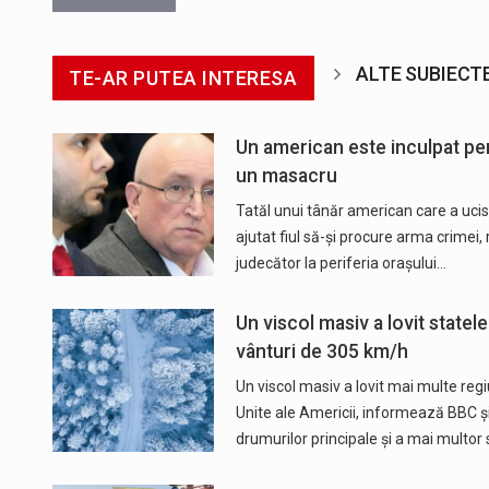
ALTE SUBIECT
TE-AR PUTEA INTERESA
Un american este inculpat pent
un masacru
Tatăl unui tânăr american care a uci
ajutat fiul să-şi procure arma crimei,
judecător la periferia oraşului…
Un viscol masiv a lovit statel
vânturi de 305 km/h
Un viscol masiv a lovit mai multe regi
Unite ale Americii, informează BBC 
drumurilor principale şi a mai multor 