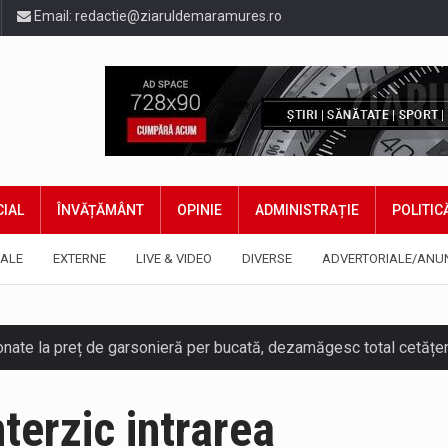
Email:
redactie@ziaruldemaramures.ro
IAL
ÎNVĂȚĂMÂNT
OPINIE
ADMINISTRAȚIE
POLITIC
ALE
EXTERNE
LIVE & VIDEO
DIVERSE
ADVERTORIALE/ANU
nterzic intrarea
ază prezența cersetorilor de etnie romă pe raza municipiului. Or