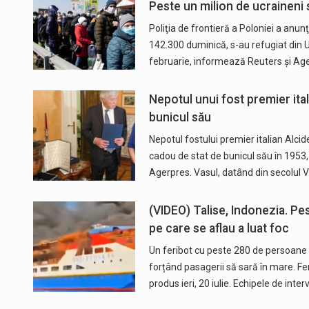
Peste un milion de ucraineni 
Poliţia de frontieră a Poloniei a anu
142.300 duminică, s-au refugiat din U
februarie, informează Reuters și Ag
Nepotul unui fost premier ital
bunicul său
Nepotul fostului premier italian Alcid
cadou de stat de bunicul său în 1953, 
Agerpres. Vasul, datând din secolul V 
(VIDEO) Talise, Indonezia. Pe
pe care se aflau a luat foc
Un feribot cu peste 280 de persoane la 
forțând pasagerii să sară în mare. F
produs ieri, 20 iulie. Echipele de inte