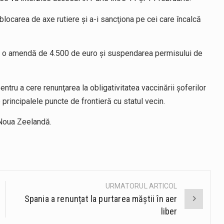
a blocarea de axe rutiere şi a-i sancţiona pe cei care încalcă
re, o amendă de 4.500 de euro şi suspendarea permisului de
ntru a cere renunţarea la obligativitatea vaccinării şoferilor
rincipalele puncte de frontieră cu statul vecin.
 Noua Zeelandă.
URMATORUL ARTICOL
Spania a renunțat la purtarea măștii în aer
liber