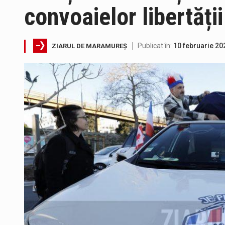
convoaielor libertății
În acest sfârșit de săptămână, 
Directorul OCPI Maramures, Dani
Publicat în:
10 februarie 20
ZIARUL DE MARAMUREȘ
Testarea independentă a sistem
Vremea va fi caniculară. Discon
Proiectul de lege privind Strate
Pe scurt. Statuia lui PINTEA VI