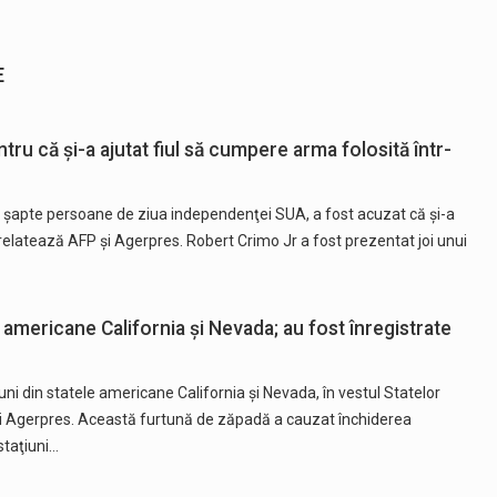
E
ru că şi-a ajutat fiul să cumpere arma folosită într-
s şapte persoane de ziua independenţei SUA, a fost acuzat că şi-a
 relatează AFP și Agerpres. Robert Crimo Jr a fost prezentat joi unui
e americane California şi Nevada; au fost înregistrate
uni din statele americane California şi Nevada, în vestul Statelor
și Agerpres. Această furtună de zăpadă a cauzat închiderea
staţiuni…