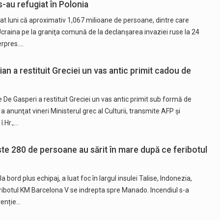
s-au refugiat în Polonia
nţat luni că aproximativ 1,067 milioane de persoane, dintre care
craina pe la graniţa comună de la declanşarea invaziei ruse la 24
erpres.…
ian a restituit Greciei un vas antic primit cadou de
e De Gasperi a restituit Greciei un vas antic primit sub formă de
a anunţat vineri Ministerul grec al Culturii, transmite AFP și
î.Hr.,…
ste 280 de persoane au sărit în mare după ce feribotul
bord plus echipaj, a luat foc în largul insulei Talise, Indonezia,
eribotul KM Barcelona V se indrepta spre Manado. Incendiul s-a
rvenție…