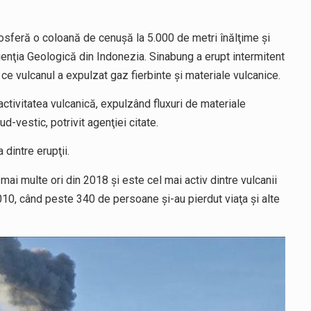
sferă o coloană de cenuşă la 5.000 de metri înălţime şi
Agenţia Geologică din Indonezia. Sinabung a erupt intermitent
ă ce vulcanul a expulzat gaz fierbinte şi materiale vulcanice.
ctivitatea vulcanică, expulzând fluxuri de materiale
ud-vestic, potrivit agenţiei citate.
dintre erupţii.
mai multe ori din 2018 şi este cel mai activ dintre vulcanii
010, când peste 340 de persoane şi-au pierdut viaţa şi alte