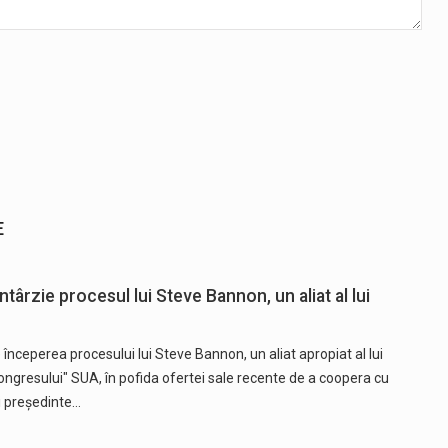
E
târzie procesul lui Steve Bannon, un aliat al lui
începerea procesului lui Steve Bannon, un aliat apropiat al lui
ngresului" SUA, în pofida ofertei sale recente de a coopera cu
ui preşedinte…