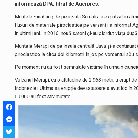
informează DPA, titrat de Agerpres.
Muntele Sinabung de pe insula Sumatra a expulzat în atmo
fluxuri de materiale piroclastice pe versanţi, a informat 
în ultimii ani. În 2016, nouă săteni şi-au pierdut viaţa dup
Muntele Merapi de pe insula centrală Java şi-a continuat a
piroclastice la circa doi kilometri în jos pe versantul său s
Pe moment nu au fost semnalate victime în urma niciuneia 
Vulcanul Merapi, cu o altitudine de 2.968 metri, a erupt de 
Indoneziei. Ultima sa erupţie devastatoare a avut loc în 2
60.000 au fost strămutate.