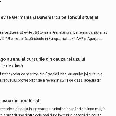
 evite Germania și Danemarca pe fondul situației
uni cetăţenii să evite călătoriile în Germania şi Danemarca, puternic
OVID-19 care se răspândeşte în Europa, notează AFP și Agerpres.
ago au anulat cursurile din cauza refuzului
ile de clasă
 district şcolar ca mărime din Statele Unite, au anulat joi cursurile
 refuzului profesorilor de a reveni în sălile de clasă, aceştia din
ască din nou turiști
umbrelele de plajă în aşteptarea turiştilor începând din luna mai, în
e a suferit una dintre cele mai dure lovituri în decenii din cauza