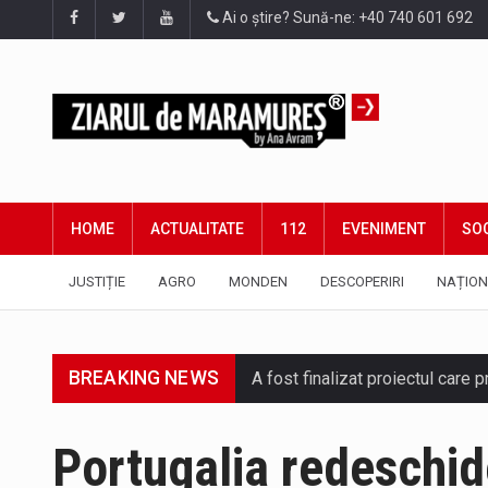
Ai o știre? Sună-ne: +40 740 601 692
HOME
ACTUALITATE
112
EVENIMENT
SOC
JUSTIȚIE
AGRO
MONDEN
DESCOPERIRI
NAȚION
BREAKING NEWS
A fost finalizat proiectul care
Deputatul AUR de Maramureș, Da
Portugalia redeschid