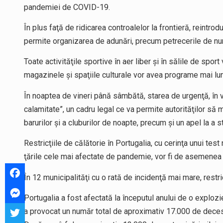
pandemiei de COVID-19.
În plus faţă de ridicarea controalelor la frontieră, reintrodu
permite organizarea de adunări, precum petrecerile de nuntă
Toate activităţile sportive în aer liber şi în sălile de sport
magazinele şi spaţiile culturale vor avea programe mai lun
În noaptea de vineri până sâmbătă, starea de urgenţă, în v
calamitate”, un cadru legal ce va permite autorităţilor să m
barurilor şi a cluburilor de noapte, precum şi un apel la a 
Restricţiile de călătorie în Portugalia, cu cerinţa unui test
ţările cele mai afectate de pandemie, vor fi de asemenea 
În 12 municipalităţi cu o rată de incidenţă mai mare, restri
Portugalia a fost afectată la începutul anului de o explozi
a provocat un număr total de aproximativ 17.000 de decese