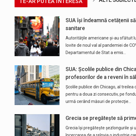
TE-AR PUTEA INTERESA
SUA își îndeamnă cetățenii să
sanitare
Autorităţile americane şi-au sfătuit l
lovite de noul val al pandemiei de C
Departamentul de Stat a emis…
SUA: Şcolile publice din Chic
profesorilor de a reveni în săl
Şcolile publice din Chicago, al treilea
pentru a doua zi consecutiv, pe fondul
urmă cerând măsuri de protecţie…
Grecia se pregătește să prime
Grecia îşi pregăteşte şezlongurile şi 
încercarea de a reînvia o industrie car