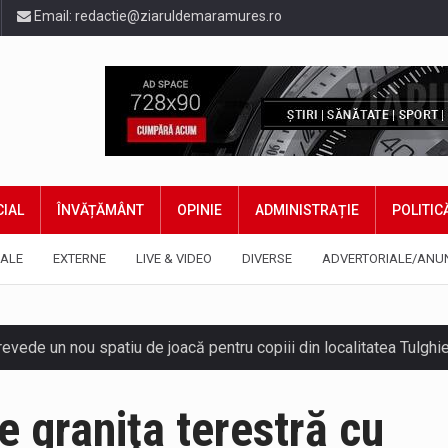
Email:
redactie@ziaruldemaramures.ro
IAL
ÎNVĂȚĂMÂNT
OPINIE
ADMINISTRAȚIE
POLITIC
ALE
EXTERNE
LIVE & VIDEO
DIVERSE
ADVERTORIALE/ANU
 prevede un nou spatiu de joacă pentru copiii din localitatea Tulg
niel Ciornei, critică modul în care Parlamentul este chemat să r
e graniţa terestră cu