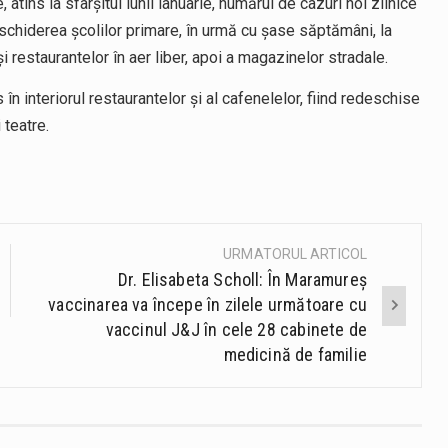
tins la sfârşitul lunii ianuarie, numărul de cazuri noi zilnice
schiderea şcolilor primare, în urmă cu şase săptămâni, la
 şi restaurantelor în aer liber, apoi a magazinelor stradale.
s în interiorul restaurantelor şi al cafenelelor, fiind redeschise
 teatre.
URMATORUL ARTICOL
Dr. Elisabeta Scholl: În Maramureș
vaccinarea va începe în zilele următoare cu
vaccinul J&J în cele 28 cabinete de
medicină de familie