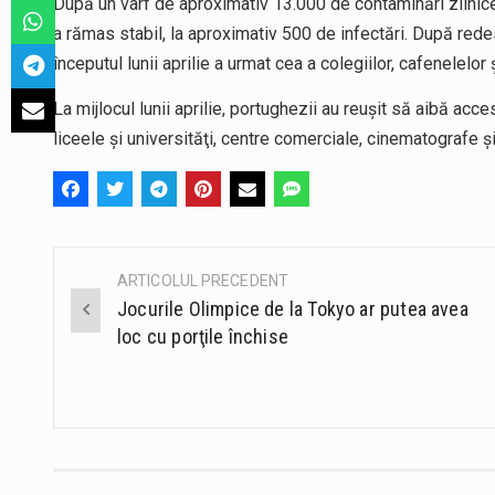
După un vârf de aproximativ 13.000 de contaminări zilnice, a
a rămas stabil, la aproximativ 500 de infectări. După rede
începutul lunii aprilie a urmat cea a colegiilor, cafenelelor
La mijlocul lunii aprilie, portughezii au reuşit să aibă acce
liceele şi universităţi, centre comerciale, cinematografe şi
ARTICOLUL PRECEDENT
Post
Jocurile Olimpice de la Tokyo ar putea avea
navigation
loc cu porţile închise