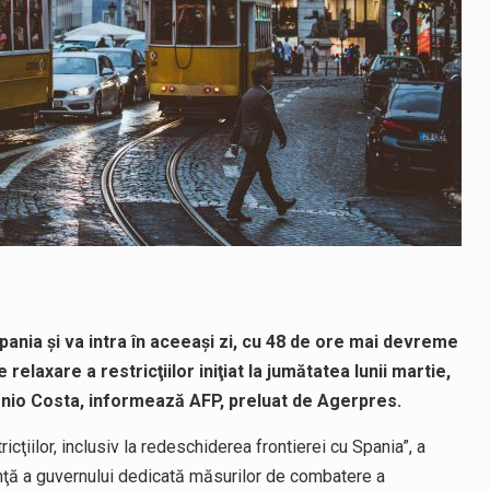
ania şi va intra în aceeaşi zi, cu 48 de ore mai devreme
relaxare a restricţiilor iniţiat la jumătatea lunii martie,
onio Costa, informează AFP, preluat de Agerpres.
cţiilor, inclusiv la redeschiderea frontierei cu Spania”, a
inţă a guvernului dedicată măsurilor de combatere a