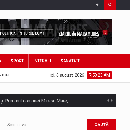
Ă
SPORT
INTERVIU
SĂNĂTATE
joi, 6 august, 2026
7:59:25 AM
NTURI
hieș. Primarul comunei Miresu Mare,…
atifice acordul de împrumut în valoare…
Camera Deputaților a adoptat miercuri, 5 august, proiectul de lege care modifică ordonanța privind decarbonizarea sectorului energetic. Proiectul prevede că…