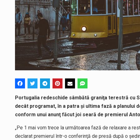
Portugalia redeschide sâmbătă graniţa terestră cu Sp
decât programat, în a patra şi ultima fază a planului de 
conform unui anunţ făcut joi seară de premierul Ant
„Pe 1 mai vom trece la următoarea fază de relaxare a restri
declarat premierul într-o conferinţă de presă după o şed