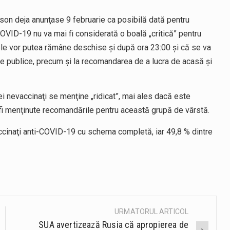
ersson deja anunţase 9 februarie ca posibilă dată pentru
COVID-19 nu va mai fi considerată o boală „critică” pentru
ele vor putea rămâne deschise şi după ora 23:00 şi că se va
e publice, precum şi la recomandarea de a lucra de acasă şi
i nevaccinaţi se menţine „ridicat”, mai ales dacă este
or fi menţinute recomandările pentru această grupă de vârstă.
vaccinaţi anti-COVID-19 cu schema completă, iar 49,8 % dintre
URMATORUL ARTICOL
SUA avertizează Rusia că apropierea de