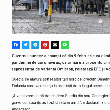
Guvernul suedez a anunţat că din 9 februarie va elimin
pandemiei de coronavirus, ca urmare a procentului rid
reprezentat de varianta Omicron, relatează EFE și A
Suedia se alătură astfel altor ţări nordice, precum Danemar
Finlanda care va renunţa la restricţii de-a lungul acestei lun
„A venit vremea să deschidem Suedia din nou. Contagieril
grave consecinţe au fost lăsate în urmă”, a declarat la 
Andersson.