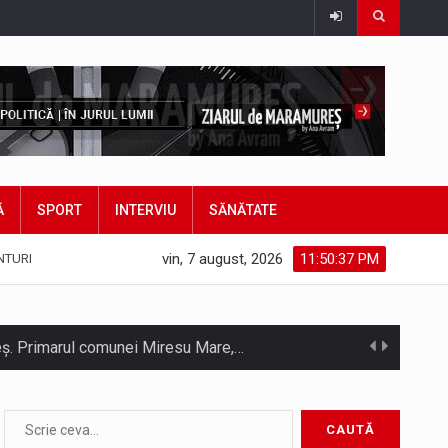
Ă
SPORT
INTERVIU
SĂNĂTATE
vin, 7 august, 2026
11:50:39 PM
NTURI
hieș. Primarul comunei Miresu Mare,…
atifice acordul de împrumut în valoare…
Camera Deputaților a adoptat miercuri, 5 august, proiectul de lege care modifică ordonanța privind decarbonizarea sectorului energetic. Proiectul prevede că…