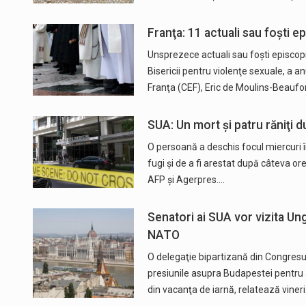
Franţa: 11 actuali sau foşti 
Unsprezece actuali sau foşti episcopi "
Bisericii pentru violenţe sexuale, a a
Franţa (CEF), Eric de Moulins-Beaufo
SUA: Un mort şi patru răniţi d
O persoană a deschis focul miercuri în
fugi şi de a fi arestat după câteva ore
AFP și Agerpres.…
Senatori ai SUA vor vizita Ung
NATO
O delegaţie bipartizană din Congresul
presiunile asupra Budapestei pentru a
din vacanţa de iarnă, relatează viner