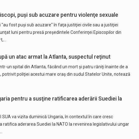
episcopi, puşi sub acuzare pentru violenţe sexuale
au fost puşi sub acuzare" în faţa justiţiei civile sau a justiţiei
nunţat luni pentru presă preşedintele Conferinţei Episcopilor din
rt,…
upă un atac armat la Atlanta, suspectul reţinut
tr-un spital din Atlanta, făcând un mort şi patru răniţi înainte de a
, potrivit poliţiei acestui mare oraş din sudul Statelor Unite, notează
aria pentru a susţine ratificarea aderării Suediei la
 SUA va vizita duminică Ungaria, în contextul în care cresc
 ratifica aderarea Suediei la NATO la revenirea legislativului ungar
i…