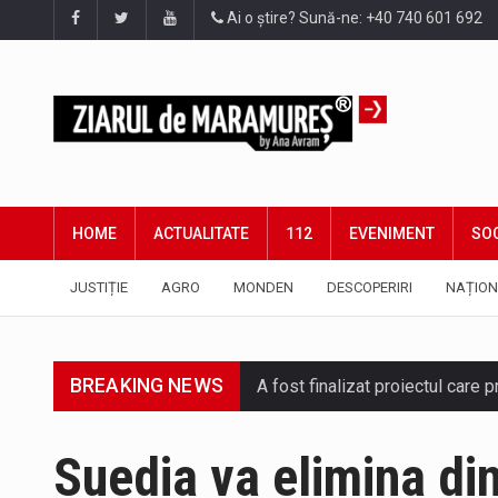
Ai o știre? Sună-ne: +40 740 601 692
HOME
ACTUALITATE
112
EVENIMENT
SOC
JUSTIȚIE
AGRO
MONDEN
DESCOPERIRI
NAȚION
A fost finalizat proiectul care
BREAKING NEWS
Deputatul AUR de Maramureș, Da
Suedia va elimina din