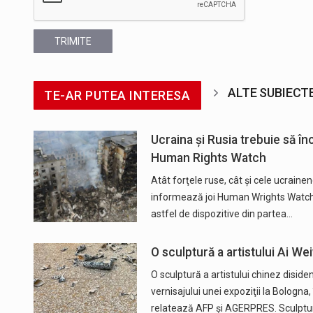
TRIMITE
ALTE SUBIECT
TE-AR PUTEA INTERESA
Ucraina şi Rusia trebuie să î
Human Rights Watch
Atât forţele ruse, cât şi cele ucrainen
informează joi Human Wrights Watch î
astfel de dispozitive din partea…
O sculptură a artistului Ai Wei
O sculptură a artistului chinez diside
vernisajului unei expoziţii la Bologna,
relatează AFP și AGERPRES. Sculpt