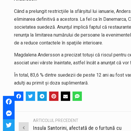
Când a prelungit restricţiile la sfârşitul lui ianuarie, And
eliminarea definitivă a acestora. La fel ca în Danemarca, 
societatea suedeză. Anunţul implică faptul că restaurant
renunţa la limitarea numărului de persoane la evenimentel
de a reduce contactele în spaţiile interioare.
Magdalena Andersson a precizat totuşi că riscul pentru ce
asociat unei vârste înaintate, astfel încât a anunţat că v
În total, 83,6 % dintre suedezii de peste 12 ani au fost 
adulţi au primit şi doza suplimentară.
ARTICOLUL PRECEDENT
Post
Insula Santorini, afectată de o furtună cu