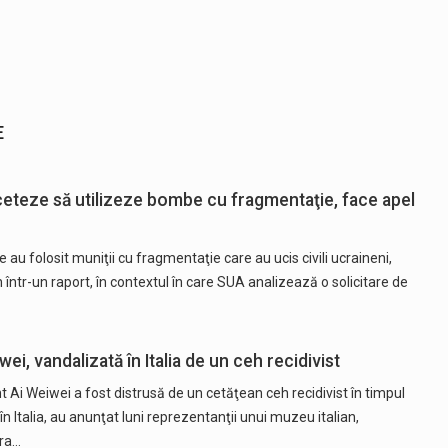
E
nceteze să utilizeze bombe cu fragmentaţie, face apel
e au folosit muniţii cu fragmentaţie care au ucis civili ucraineni,
ntr-un raport, în contextul în care SUA analizează o solicitare de
wei, vandalizată în Italia de un ceh recidivist
nt Ai Weiwei a fost distrusă de un cetăţean ceh recidivist în timpul
 în Italia, au anunţat luni reprezentanţii unui muzeu italian,
ura…