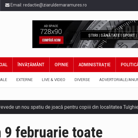
Email:
redactie@ziaruldemaramures.ro
IAL
ÎNVĂȚĂMÂNT
OPINIE
ADMINISTRAȚIE
POLITIC
ALE
EXTERNE
LIVE & VIDEO
DIVERSE
ADVERTORIALE/ANU
 prevede un nou spatiu de joacă pentru copiii din localitatea Tulg
niel Ciornei, critică modul în care Parlamentul este chemat să r
 9 februarie toate