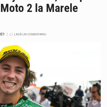
 Moto 2 la Marele
fortul termic va fi accentuat, iar indicele temperatură-umezeală (
gia națională pentru conservarea biodiversității a fost din nou dez
021
LASĂ UN COMENTARIU
TEAZU din fața Jandarmeriei Maramures a ajuns să fie zilele acest
ază prezența cersetorilor de etnie romă pe raza municipiului. Or