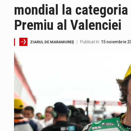
mondial la categoria
Vremea va fi caniculară. Discon
Premiu al Valenciei
Proiectul de lege privind Strate
Publicat în:
15 noiembrie 2
ZIARUL DE MARAMUREȘ
Pe scurt. Statuia lui PINTEA VI
Tot mai multi băimăreni semnale