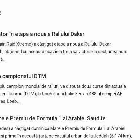
E
tor în etapa a noua a Raliului Dakar
in Raid Xtreme) a câştigat etapa a noua a Raliului Dakar,
h, obţinând cu această ocazie a treia sa victorie la secţiunea auto
tă,…
în campionatul DTM
plu campion mondial de raliuri, va disputa două curse din actuala
r-turisme (DTM), la bordul unui bolid Ferrari 488 al echipei AF
res. Loeb,…
rele Premiu de Formula 1 al Arabiei Saudite
cedes) a câştigat duminică Marele Premiu de Formula 1 al Arabiei
şi prima în această ţară, pe circuitul urban de la Jeddah (6,174 km),