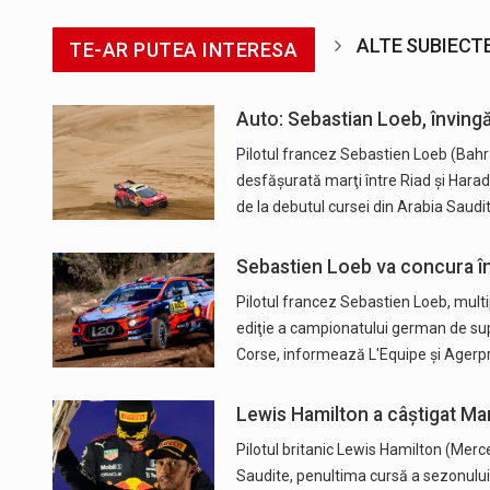
ALTE SUBIECT
TE-AR PUTEA INTERESA
Auto: Sebastian Loeb, învingă
Pilotul francez Sebastien Loeb (Bahra
desfăşurată marţi între Riad şi Harad
de la debutul cursei din Arabia Saudi
Sebastien Loeb va concura 
Pilotul francez Sebastien Loeb, multi
ediţie a campionatului german de supe
Corse, informează L'Equipe și Agerp
Lewis Hamilton a câştigat Ma
Pilotul britanic Lewis Hamilton (Mer
Saudite, penultima cursă a sezonului 