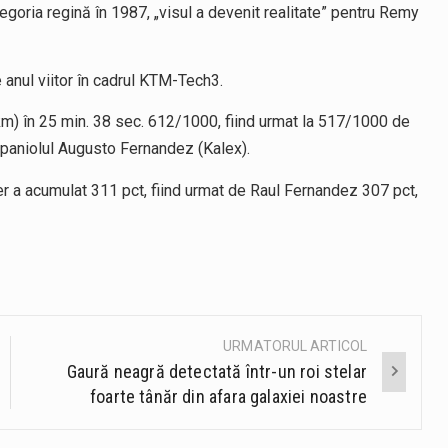
goria regină în 1987, „visul a devenit realitate” pentru Remy
anul viitor în cadrul KTM-Tech3.
km) în 25 min. 38 sec. 612/1000, fiind urmat la 517/1000 de
 spaniolul Augusto Fernandez (Kalex).
r a acumulat 311 pct, fiind urmat de Raul Fernandez 307 pct,
URMATORUL ARTICOL
Gaură neagră detectată într-un roi stelar
foarte tânăr din afara galaxiei noastre