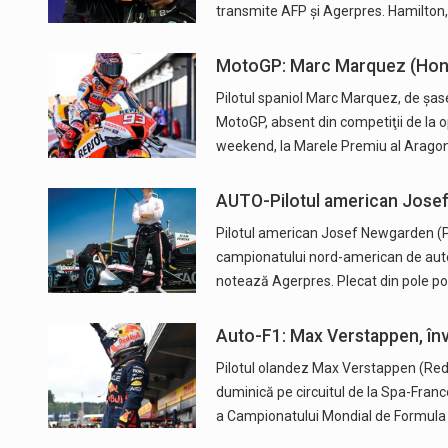
transmite AFP și Agerpres. Hamilton
MotoGP: Marc Marquez (Honda
Pilotul spaniol Marc Marquez, de şase
MotoGP, absent din competiţii de la ope
weekend, la Marele Premiu al Aragon
AUTO-Pilotul american Josef 
Pilotul american Josef Newgarden (Pe
campionatului nord-american de auto
notează Agerpres. Plecat din pole po
Auto-F1: Max Verstappen, învi
Pilotul olandez Max Verstappen (Red 
duminică pe circuitul de la Spa-Franc
a Campionatului Mondial de Formula