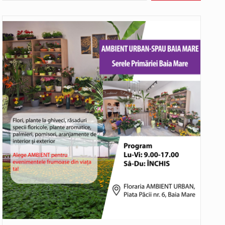
ITU) va depăși pragul critic de 80 de…
COD GALBEN. Interval de valabilitate: 07 august, ora 12.00 – 07 august, ora 23.00 / Fenomene vizate: instabilitate atmosferică, intensificări…
bătut ieri și în final adoptat de…
ea mărul discordiei între administrații.…
Noile statii de călători, achizitionate la preț de garsonieră per bucată, dezamăgesc total cetățenii care folosesc mijloacele de transport în…
Municipiul Baia Mare, prin Serviciul Public Comunitar Local de Evidență a Persoanelor - Serviciul Evidența Persoanelor, îi informează pe cetățenii…
asul este la propriu impânzit de ei…