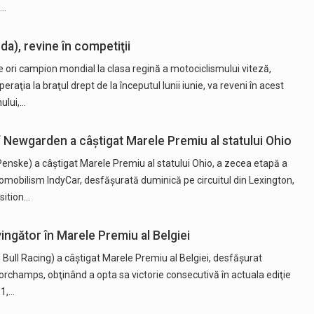
,…
), revine în competiţii
 ori campion mondial la clasa regină a motociclismului viteză,
raţia la braţul drept de la începutul lunii iunie, va reveni în acest
ului,…
Newgarden a câştigat Marele Premiu al statului Ohio
nske) a câştigat Marele Premiu al statului Ohio, a zecea etapă a
mobilism IndyCar, desfăşurată duminică pe circuitul din Lexington,
sition…
ngător în Marele Premiu al Belgiei
Bull Racing) a câştigat Marele Premiu al Belgiei, desfăşurat
orchamps, obţinând a opta sa victorie consecutivă în actuala ediţie
 1,…