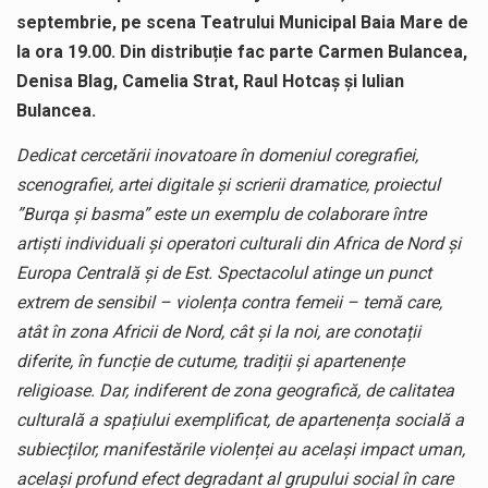
septembrie, pe scena Teatrului Municipal Baia Mare de
la ora 19.00. Din distribuție fac parte Carmen Bulancea,
Denisa Blag, Camelia Strat, Raul Hotcaș și Iulian
Bulancea.
Dedicat cercetării inovatoare în domeniul coregrafiei,
scenografiei, artei digitale și scrierii dramatice, proiectul
”Burqa și basma” este un exemplu de colaborare între
artiști individuali și operatori culturali din Africa de Nord și
Europa Centrală și de Est. Spectacolul atinge un punct
extrem de sensibil – violența contra femeii – temă care,
atât în zona Africii de Nord, cât și la noi, are conotații
diferite, în funcție de cutume, tradiții și apartenențe
religioase. Dar, indiferent de zona geografică, de calitatea
culturală a spațiului exemplificat, de apartenența socială a
subiecților, manifestările violenței au același impact uman,
același profund efect degradant al grupului social în care