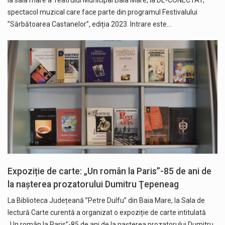
la sala mare a Teatrului Municipal Baia Mare, la DE-CONECTAT,
spectacol muzical care face parte din programul Festivalului
”Sărbătoarea Castanelor”, ediția 2023. Intrare este…
Expoziție de carte: „Un român la Paris”-85 de ani de
la naşterea prozatorului Dumitru Ţepeneag
La Biblioteca Județeană ”Petre Dulfu” din Baia Mare, la Sala de
lectură Carte curentă a organizat o expoziție de carte intitulată
„Un român la Paris”-85 de ani de la naşterea prozatorului Dumitru