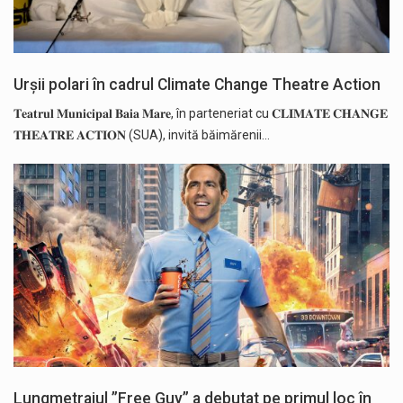
Urșii polari în cadrul Climate Change Theatre Action
𝐓𝐞𝐚𝐭𝐫𝐮𝐥 𝐌𝐮𝐧𝐢𝐜𝐢𝐩𝐚𝐥 𝐁𝐚𝐢𝐚 𝐌𝐚𝐫𝐞, în parteneriat cu 𝐂𝐋𝐈𝐌𝐀𝐓𝐄 𝐂𝐇𝐀𝐍𝐆𝐄
𝐓𝐇𝐄𝐀𝐓𝐑𝐄 𝐀𝐂𝐓𝐈𝐎𝐍 (SUA), invită băimărenii…
Lungmetrajul ”Free Guy” a debutat pe primul loc în