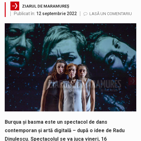
ZIARUL DE MARAMUREȘ
SIMULARE EXERCITIU. Prin Sistemul Unic de Apeluri de Urgență 112 a fost anunțat producerea unui accident rutier cu victime multiple,…
Publicat în:
12 septembrie 2022
LASĂ UN COMENTARIU
Temperaturile ridicate constituie factori agresivi asupra sănătăţii, extrem de nocivi, ce pot deregla echilibrul organismului. Prea multă căldură nu este…
Directorul OCPI Maramures, Daniela-Onița Ivascu, a venit cu un răspuns pentru cei care s-au intrebat în aceste zile: Dacă aplicațiile…
Testarea independentă a sistemului e-Terra, realizată de STS, DNSC și Cyberint, a mai parcurs o rundă de evaluare. Un număr…
Vremea va fi caniculară. Disconfortul termic va fi accentuat, iar indicele temperatură-umezeală (ITU) va depăși pragul critic de 80 de…
A fost finalizat proiectul care prevede un nou spatiu de joacă pentru copiii din localitatea Tulghieș. Primarul comunei Miresu Mare,…
Burqua și basma este un spectacol de dans
contemporan și artă digitală – după o idee de Radu
Dinulescu. Spectacolul se va juca vineri, 16