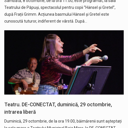
Sâmbătă, 8 octombrie, de la ora 11.00, este programat, la sala
Teatrului de Păpuși, spectacolul pentru copii ”Hänsel și Gretel”,
după Frații Grimm. Acțiunea basmului Hänsel și Gretel este
cunoscută tuturor, indiferent de vârstă. După…
Teatru. DE-CONECTAT, duminică, 29 octombrie,
intrarea liberă
Duminică, 29 octombrie, de la ora 19.00, băimărenii sunt așteptați