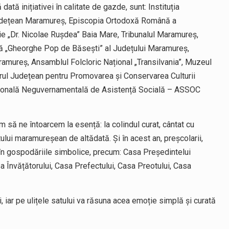
ată inițiativei în calitate de gazde, sunt: Instituția
Județean Maramureș, Episcopia Ortodoxă Română a
ie „Dr. Nicolae Rușdea” Baia Mare, Tribunalul Maramureș,
ță „Gheorghe Pop de Băsești” al Județului Maramureș,
amureș, Ansamblul Folcloric Național „Transilvania”, Muzeul
rul Județean pentru Promovarea și Conservarea Culturii
esională Neguvernamentală de Asistență Socială – ASSOC
m să ne întoarcem la esență: la colindul curat, cântat cu
ului maramureșean de altădată. Și în acest an, preșcolarii,
ie în gospodăriile simbolice, precum: Casa Președintelui
sa Învățătorului, Casa Prefectului, Casa Preotului, Casa
i, iar pe ulițele satului va răsuna acea emoție simplă și curată