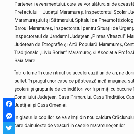
Partenerii evenimentului, care se vor alătura și de această d
Prefectului – Județul Maramureș, Inspectoratul Școlar 
Maramureșului și Sătmarului, Spitalul de Pneumoftiziolog
Baroul Maramureş, Inspectoratul pentru Situații de Urgen
Inspectoratul de Jandarmi Județean „Pintea Viteazul” Mar
Județean de Etnografie și Artă Populară Maramureș, Cent
Tradiționale „Liviu Borlan” Maramureș și Asociația Prof
Baia Mare.
Într-o lume în care ritmul se accelerează an de an, ne dori
suflet, în pragul unor case ce păstrează încă imaginea sat
școlarii și grupurile de colindători vor fi primiți cu bucur
Consiliului Județean, Casa Primarului, Casa Tradițiilor, Ca
Justiției și Casa Omeniei.
În glasurile copiilor se va simți din nou căldura Crăciunulu
care dăinuiește de veacuri în casele maramureșenilor.