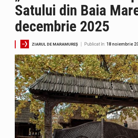
Satului din Baia Mar
Interval de valabilitate: 05 au
decembrie 2025
SIMULARE EXERCITIU. Prin Siste
Publicat în:
18 noiembrie 2
ZIARUL DE MARAMUREȘ
Directorul OCPI Maramures, Dani
Testarea independentă a sistem
Vremea va fi caniculară. Discon