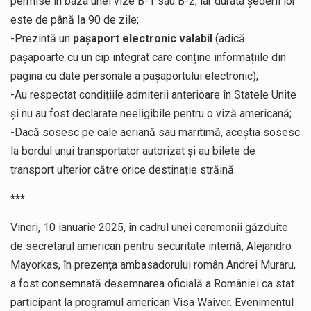
permise în baza unei vize B-1 sau B-2, iar durata șederii lor
este de până la 90 de zile;
-Prezintă un
pașaport electronic valabil
(adică
pașapoarte cu un cip integrat care conține informațiile din
pagina cu date personale a pașaportului electronic);
-Au respectat condițiile admiterii anterioare în Statele Unite
și nu au fost declarate neeligibile pentru o viză americană;
-Dacă sosesc pe cale aeriană sau maritimă, aceștia sosesc
la bordul unui transportator autorizat și au bilete de
transport ulterior către orice destinație străină.
***
Vineri, 10 ianuarie 2025, în cadrul unei ceremonii găzduite
de secretarul american pentru securitate internă, Alejandro
Mayorkas, în prezența ambasadorului român Andrei Muraru,
a fost consemnată desemnarea oficială a României ca stat
participant la programul american Visa Waiver. Evenimentul