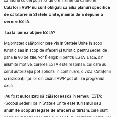
călătorie cu cel puțin 72 de ore înainte de călătorie.
Călătorii VWP nu sunt obligați să aibă planuri specifice
de călătorie în Statele Unite, înainte de a depune o
cerere ESTA.
Toată lumea obține ESTA?
Majoritatea călătorilor care vin în Statele Unite în scop
turistic sau în scop de afaceri și turistic, pentru șederi de
până la 90 de zile, vor fi eligibili pentru ESTA. Dacă, din
anumite motive, cererea ESTA este respinsă, cei care au
cerut autorizația pot solicita, în continuare, o viză. Cetățenii
și rezidenții țărilor din cadrul VWP pot utiliza programul
dacă:
-Au fost
autorizați să călătorească
în temeiul ESTA;
-Scopul șederii lor în Statele Unite este
turismul sau
anumite scopuri legate de afaceri și turism
, care sunt