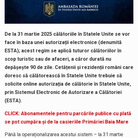
De la 31 martie 2025 călătoriile în Statele Unite se vor
face în baza unei autorizații electronice (denumită
ESTA); acest regim se aplică tuturor călătoriilor în
scop turistic sau de afaceri, a căror durată nu
depășește 90 de zile. Cetățenii și rezidenții români care
doresc să călătorească în Statele Unite trebuie să
solicite online autorizația de călătorie în Statele Unite,
prin Sistemul Electronic de Autorizare a Călătoriei
(ESTA).
CLICK: Abonamentele pentru parcările publice cu plată
se pot cumpăra și de la casieriile Primăriei Baia Mare
Până la operaționalizarea acestui sistem – la 31 martie