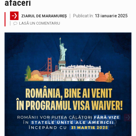
afaceri
Testarea independentă a sistemului e-Terra, realizată de STS, DNSC și Cyberint, a mai parcurs o rundă de evaluare. Un număr…
Publicat în:
13 ianuarie 2025
ZIARUL DE MARAMUREȘ
Vremea va fi caniculară. Disconfortul termic va fi accentuat, iar indicele temperatură-umezeală (ITU) va depăși pragul critic de 80 de…
LASĂ UN COMENTARIU
COD GALBEN. Interval de valabilitate: 07 august, ora 12.00 – 07 august, ora 23.00 / Fenomene vizate: instabilitate atmosferică, intensificări…
Proiectul de lege privind Strategia națională pentru conservarea biodiversității a fost din nou dezbătut ieri și în final adoptat de…
Pe scurt. Statuia lui PINTEA VITEAZU din fața Jandarmeriei Maramures a ajuns să fie zilele acestea mărul discordiei între administrații.…
Noile statii de călători, achizitionate la preț de garsonieră per bucată, dezamăgesc total cetățenii care folosesc mijloacele de transport în…