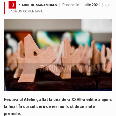
Publicat în:
1 iulie 2021
ZIARUL DE MARAMUREȘ
Testarea independentă a sistemului e-Terra, realizată de STS, DNSC și Cyberint, a mai parcurs o rundă de evaluare. Un număr…
LASĂ UN COMENTARIU
Vremea va fi caniculară. Disconfortul termic va fi accentuat, iar indicele temperatură-umezeală (ITU) va depăși pragul critic de 80 de…
COD GALBEN. Interval de valabilitate: 07 august, ora 12.00 – 07 august, ora 23.00 / Fenomene vizate: instabilitate atmosferică, intensificări…
Proiectul de lege privind Strategia națională pentru conservarea biodiversității a fost din nou dezbătut ieri și în final adoptat de…
Pe scurt. Statuia lui PINTEA VITEAZU din fața Jandarmeriei Maramures a ajuns să fie zilele acestea mărul discordiei între administrații.…
Noile statii de călători, achizitionate la preț de garsonieră per bucată, dezamăgesc total cetățenii care folosesc mijloacele de transport în…
Festivalul Atelier, aflat la cea de-a XXVII-a ediție a ajuns
la final. În cursul serii de ieri au fost decernate
premiile.