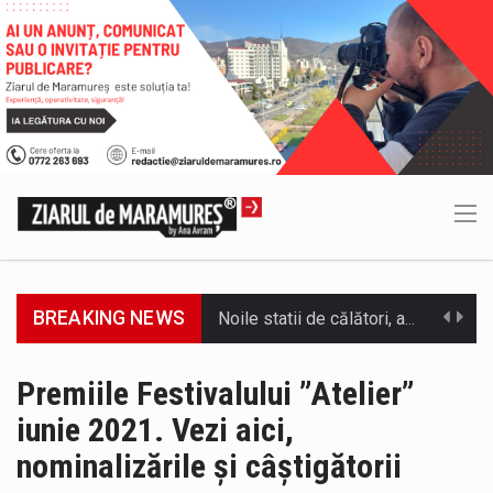
BREAKING NEWS
Municipiul Baia Mare, prin Serviciul Public Comunitar Local de Evidență a Persoanelor - Serviciul Evidența Persoanelor, îi informează pe cetățenii…
Tot mai multi băimăreni semnalează prezența cersetorilor de etnie romă pe raza municipiului. Orasul este la propriu impânzit de ei…
Premiile Festivalului ”Atelier”
iunie 2021. Vezi aici,
În acest sfârșit de săptămână, jandarmii maramureșeni vor fi prezenți la manifestările cultural-artistice și sportive care vor avea loc pe…
nominalizările și câștigătorii
Directorul OCPI Maramures, Daniela-Onița Ivascu, a venit cu un răspuns pentru cei care s-au intrebat în aceste zile: Dacă aplicațiile…