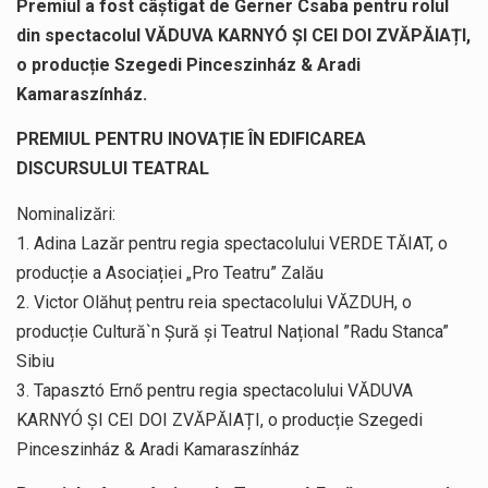
Premiul a fost câștigat de Gerner Csaba pentru rolul
din spectacolul VĂDUVA KARNYÓ ȘI CEI DOI ZVĂPĂIAȚI,
o producție Szegedi Pinceszinház & Aradi
Kamaraszínház.
PREMIUL PENTRU INOVAȚIE ÎN EDIFICAREA
DISCURSULUI TEATRAL
Nominalizări:
1. Adina Lazăr pentru regia spectacolului VERDE TĂIAT, o
producție a Asociației „Pro Teatru” Zalău
2. Victor Olăhuț pentru reia spectacolului VĂZDUH, o
producție Cultură`n Șură și Teatrul Național ”Radu Stanca”
Sibiu
3. Tapasztó Ernő pentru regia spectacolului VĂDUVA
KARNYÓ ȘI CEI DOI ZVĂPĂIAȚI, o producție Szegedi
Pinceszinház & Aradi Kamaraszínház