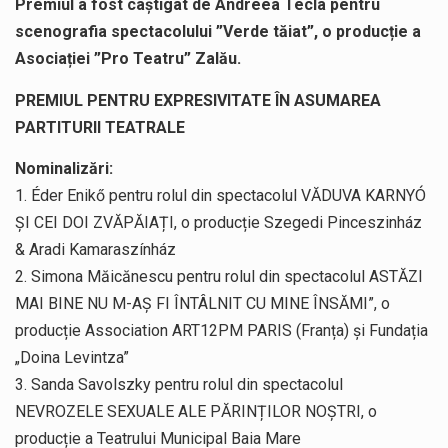
Premiul a fost câștigat de Andreea Tecla pentru
scenografia spectacolului ”Verde tăiat”, o producție a
Asociației ”Pro Teatru” Zalău.
PREMIUL PENTRU EXPRESIVITATE ÎN ASUMAREA
PARTITURII TEATRALE
Nominalizări:
1. Éder Enikő pentru rolul din spectacolul VĂDUVA KARNYÓ
ȘI CEI DOI ZVĂPĂIAȚI, o producție Szegedi Pinceszinház
& Aradi Kamaraszínház
2. Simona Măicănescu pentru rolul din spectacolul ASTĂZI
MAI BINE NU M-AȘ FI ÎNTÂLNIT CU MINE ÎNSĂMI”, o
producție Association ART12PM PARIS (Franța) și Fundația
„Doina Levintza”
3. Sanda Savolszky pentru rolul din spectacolul
NEVROZELE SEXUALE ALE PĂRINȚILOR NOȘTRI, o
producție a Teatrului Municipal Baia Mare