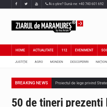
Ai o știre? Sună-ne: +40 740 601 692
HOME
ACTUALITATE
112
EVENIMENT
SOC
JUSTIȚIE
AGRO
MONDEN
DESCOPERIRI
NAȚION
Proiectul de lege privind Strate
BREAKING NEWS
Pe scurt. Statuia lui PINTEA VI
50 de tineri prezent