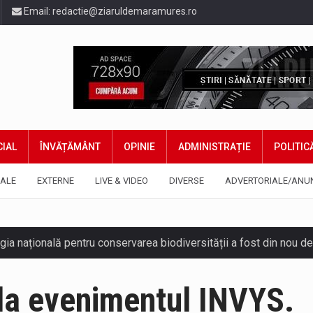
Email:
redactie@ziaruldemaramures.ro
IAL
ÎNVĂȚĂMÂNT
OPINIE
ADMINISTRAȚIE
POLITIC
ALE
EXTERNE
LIVE & VIDEO
DIVERSE
ADVERTORIALE/ANU
gia națională pentru conservarea biodiversității a fost din nou dez
TEAZU din fața Jandarmeriei Maramures a ajuns să fie zilele acest
i la evenimentul INVYS.