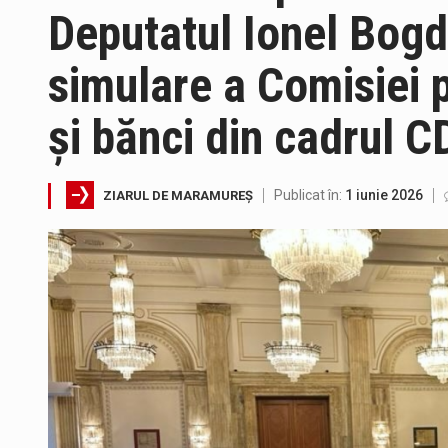
Deputatul Ionel Bogd
simulare a Comisiei 
Tot mai multi băimăreni semnale
și bănci din cadrul C
În acest sfârșit de săptămână, 
Publicat în:
1 iunie 2026
ZIARUL DE MARAMUREȘ