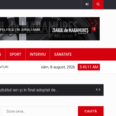
Ă
SPORT
INTERVIU
SĂNĂTATE
sâm, 8 august, 2026
5:45:13 AM
NTURI
bătut ieri și în final adoptat de…
ea mărul discordiei între administrații.…
Biroul Parlamentar al Senatorului Cristian-Augustin Niculescu-Țâgârlaș a organizat dezbaterea publică cu tema „Noile reguli pentru construcții și prosumatori” având ca…
Noile statii de călători, achizitionate la preț de garsonieră per bucată, dezamăgesc total cetățenii care folosesc mijloacele de transport în…