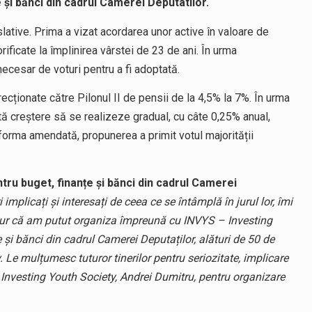
 și bănci din cadrul Camerei Deputatilor.
ative. Prima a vizat acordarea unor active în valoare de
rificate la împlinirea vârstei de 23 de ani. În urma
necesar de voturi pentru a fi adoptată.
ecționate către Pilonul II de pensii de la 4,5% la 7%. În urma
tă creștere să se realizeze gradual, cu câte 0,25% anual,
n forma amendată, propunerea a primit votul majorității
tru buget, finanțe și bănci din cadrul Camerei
implicați și interesați de ceea ce se întâmplă în jurul lor, îmi
cur că am putut organiza împreună cu INVYS – Investing
 și bănci din cadrul Camerei Deputaților, alături de 50 de
v. Le mulțumesc tuturor tinerilor pentru seriozitate, implicare
– Investing Youth Society, Andrei Dumitru, pentru organizare