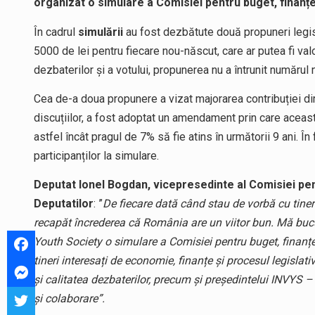
organizat o simulare a Comisiei pentru buget, finanțe
În cadrul
simulării
au fost dezbătute două propuneri legisl
5000 de lei pentru fiecare nou-născut, care ar putea fi valo
dezbaterilor și a votului, propunerea nu a întrunit numărul 
Cea de-a doua propunere a vizat majorarea contribuției dir
discuțiilor, a fost adoptat un amendament prin care aceas
astfel încât pragul de 7% să fie atins în următorii 9 ani. Î
participanților la simulare.
Deputat Ionel Bogdan, vicepresedinte al Comisiei pen
Deputatilor
: ”
De fiecare dată când stau de vorbă cu tineri 
recapăt încrederea că România are un viitor bun. Mă bu
Youth Society o simulare a Comisiei pentru buget, finanțe
tineri interesați de economie, finanțe și procesul legislati
și calitatea dezbaterilor, precum și președintelui INVYS 
și colaborare”.