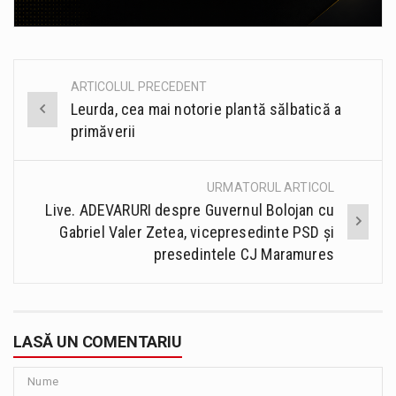
ARTICOLUL PRECEDENT
Post
Leurda, cea mai notorie plantă sălbatică a
navigation
primăverii
URMATORUL ARTICOL
Live. ADEVARURI despre Guvernul Bolojan cu
Gabriel Valer Zetea, vicepresedinte PSD și
presedintele CJ Maramures
LASĂ UN COMENTARIU