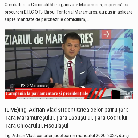
Combatere a Criminalității Organizate Maramureș, împreună cu
procurorii D.I.I.C.O.T.- Biroul Teritorial Maramureș, au pus în aplicare
sapte mandate de percheziție domiciliară,…
(LIVE)Ing. Adrian Vlad și identitatea celor patru țări:
Țara Maramureșului, Țara Lăpușului, Țara Codrului,
Țara Chioarului, Fisculașul
Ing. Adrian Vlad, consilier județean în mandatul 2020-2024, dar și