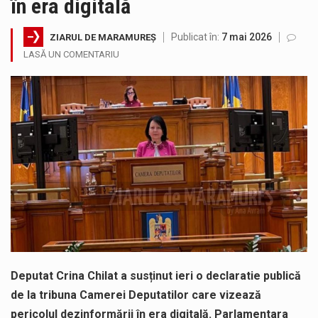
în era digitală
SIMULARE EXERCITIU. Prin Sistemul Unic de Apeluri de Urgență 112 a fost anunțat producerea unui accident rutier cu victime multiple,…
Publicat în:
7 mai 2026
ZIARUL DE MARAMUREȘ
Temperaturile ridicate constituie factori agresivi asupra sănătăţii, extrem de nocivi, ce pot deregla echilibrul organismului. Prea multă căldură nu este…
LASĂ UN COMENTARIU
Directorul OCPI Maramures, Daniela-Onița Ivascu, a venit cu un răspuns pentru cei care s-au intrebat în aceste zile: Dacă aplicațiile…
Testarea independentă a sistemului e-Terra, realizată de STS, DNSC și Cyberint, a mai parcurs o rundă de evaluare. Un număr…
Vremea va fi caniculară. Disconfortul termic va fi accentuat, iar indicele temperatură-umezeală (ITU) va depăși pragul critic de 80 de…
A fost finalizat proiectul care prevede un nou spatiu de joacă pentru copiii din localitatea Tulghieș. Primarul comunei Miresu Mare,…
Deputat Crina Chilat a susținut ieri o declaratie publică
de la tribuna Camerei Deputatilor care vizează
pericolul dezinformării în era digitală. Parlamentara