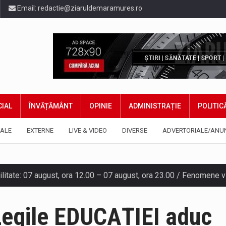
Email:
redactie@ziaruldemaramures.ro
IAL
ÎNVĂȚĂMÂNT
OPINIE
ADMINISTRAȚIE
POLITIC
ALE
EXTERNE
LIVE & VIDEO
DIVERSE
ADVERTORIALE/ANU
gia națională pentru conservarea biodiversității a fost din nou dez
TEAZU din fața Jandarmeriei Maramures a ajuns să fie zilele acest
Legile EDUCAȚIEI aduc