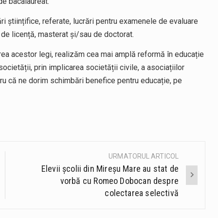
de bacalaureat.
științifice, referate, lucrări pentru examenele de evaluare
e de licență, masterat și/sau de doctorat.
ea acestor legi, realizăm cea mai amplă reformă în educație
cietății, prin implicarea societății civile, a asociațiilor
pentru că ne dorim schimbări benefice pentru educație, pe
URMATORUL ARTICOL
Elevii școlii din Mireșu Mare au stat de
vorbă cu Romeo Dobocan despre
colectarea selectivă