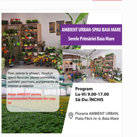
Noile statii de călători, achizitionate la preț de garsonieră per bucată, dezamăgesc total cetățenii care folosesc mijloacele de transport în…
Municipiul Baia Mare, prin Serviciul Public Comunitar Local de Evidență a Persoanelor - Serviciul Evidența Persoanelor, îi informează pe cetățenii…
asul este la propriu impânzit de ei…
o dezbatere pe teme…
Liceul Ucrainean „Taras Șevcenko” din Sighetu Marmației, singurul liceu din România cu predare în limba ucraineană, are potențialul de a-și…
Proiectul pentru reconstrucția definitivă a podului peste râul Săsar din Baia Mare avansează într-o nouă etapă concretă. După asigurarea finanțării…