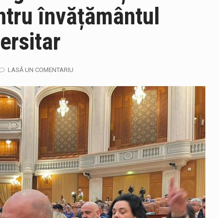
ntru învățământul
ersitar
ază prezența cersetorilor de etnie romă pe raza municipiului. Or
LASĂ UN COMENTARIU
in Cherecheș a fost invitat la Horia Nasra Show unde a sustinut 