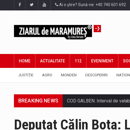
Ai o știre? Sună-ne: +40 740 601 692
HOME
ACTUALITATE
112
EVENIMENT
SOC
JUSTIȚIE
AGRO
MONDEN
DESCOPERIRI
NAȚION
BREAKING NEWS
Proiectul de lege privind Strate
Pe scurt. Statuia lui PINTEA VI
Deputat Călin Bota: 