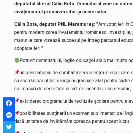
deputatul liberal Călin Bota. Demnitarul vine cu câte
învățământul preuniversitar și universitar.
Călin Bota, deputat PNL Maramureș: ”
Am votat ieri în 
pentru modernizarea învățământul românesc. Investițiile, p
măsurile care vizează succesul pe întreg parcursul educaţ
adoptate ieri.
”
Potrivit demnitarului, legile educației aduc mai multe no
un plan național de combatere a violenței în școli care
cu acordul părinţilor, sancţiuni graduale atât pentru cadre d
noi măsuri de securitate în caz de incendiu, risc seismic,
extinderea programului de rechizite şcolare pentru elev
posibilitatea susținerii un examen suplimentar, pe lâng
dacă unitatea de învățământ optează pentru acest lucru.