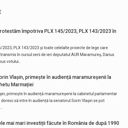
E
Protestăm împotriva PLX 145/2023, PLX 143/2023 în
2023, PLX 143/2023 și toate celelalte proiecte de lege care
 transmis în cursul serii de ieri deputatul AUR Maramureș, Darius
pus votului…
in Vlașin, primește în audiență maramureșenii la
ghetu Marmației
in, primește în audiență maramureșenii la cabinetul parlamentar
doresc să intre în audiență la senatorul Sorin Vlașin se pot
i…
le mai mari investiții făcute în România de după 1990