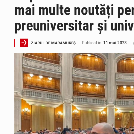
mai multe noutăți pe
preuniversitar și univ
Tot mai multi băimăreni semnale
Publicat în:
11 mai 2023
ZIARUL DE MARAMUREȘ
Fostul deputat si primar Cătăl