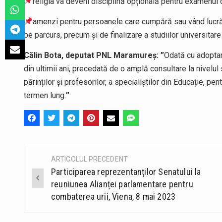
religia va deveni disciplină opțională pentru examenul 
amenzi pentru persoanele care cumpără sau vând lucrări 
pe parcurs, precum și de finalizare a studiilor universitar
Călin Bota, deputat PNL Maramureș: ”
Odată cu adoptar
din ultimii ani, precedată de o amplă consultare la nivelul so
părinților și profesorilor, a specialiștilor din Educație, 
termen lung.
”
ARTICOLUL PRECEDENT
Post
Participarea reprezentanților Senatului la
navigation
reuniunea Alianței parlamentare pentru
combaterea urii, Viena, 8 mai 2023