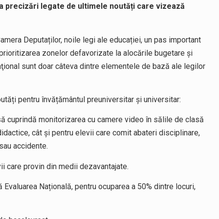
va precizări legate de ultimele noutăți care vizează
Camera Deputaților, noile legi ale educației, un pas important
rioritizarea zonelor defavorizate la alocările bugetare şi
ional sunt doar câteva dintre elementele de bază ale legilor
utăți pentru învățământul preuniversitar și universitar:
 să cuprindă monitorizarea cu camere video în sălile de clasă
idactice, cât şi pentru elevii care comit abateri disciplinare,
 sau accidente.
ii care provin din medii dezavantajate.
ă Evaluarea Națională, pentru ocuparea a 50% dintre locuri,