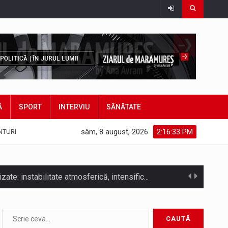
Ă
SPORT
INTERVIU
SĂNĂTATE
sâm, 8 august, 2026
2:16:35 PM
NTURI
COD GALBEN. Interval de valabilitate: 07 august, ora 12.00 – 07 august, ora 23.00 / Fenomene vizate: instabilitate atmosferică, intensificări…
bătut ieri și în final adoptat de…
ea mărul discordiei între administrații.…
Biroul Parlamentar al Senatorului Cristian-Augustin Niculescu-Țâgârlaș a organizat dezbaterea publică cu tema „Noile reguli pentru construcții și prosumatori” având ca…