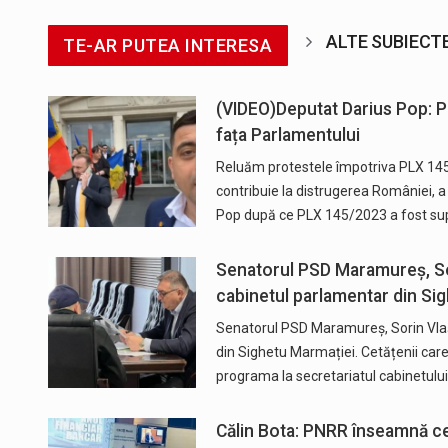
ALTE SUBIECT
TE-AR PUTEA INTERESA
(VIDEO)Deputat Darius Pop: 
fața Parlamentului
Reluăm protestele împotriva PLX 145/
contribuie la distrugerea României, a
Pop după ce PLX 145/2023 a fost su
Senatorul PSD Maramureș, Sor
cabinetul parlamentar din Si
Senatorul PSD Maramureș, Sorin Vlaș
din Sighetu Marmației. Cetățenii care 
programa la secretariatul cabinetulu
Călin Bota: PNRR înseamnă ce