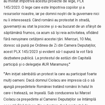
au militat împotriva acestui proiecte de lege, PLX
145/2023. O lege care este împotriva copiilor și a
resurselor noastre, iar pe domnii noștri de la guvernare nici
nu îi interesează. Când românii au protestat în stradă,
guvernanții au stat la piscine și s-au bucurat de un sfârșit de
săptămână frumos, ca acum să își reia activitatea, sfidând
fără nerușinare cetățenii acestei țări. Miercuri, 10 Mai,
doresc să pună pe Ordinea de Zi din Camera Deputaților,
acest PLX 145/2023 și evident să-l supună la vot fără
dezbatere publică. La protestul de astăzi din Capitală
participă și o delegație AUR Maramureș
.”
”
Am inițiat sâmbătă un protest la care au participat foarte
mulți oameni. Dacă domnul Ciolacu are impresia că o să
ajungă președintele României tratând românii în halul în
care-i tratează, se înșeală. Sub conducerea lui Marcel
Ciolacu ca președinte al Camerei Deputaților se întâmplă