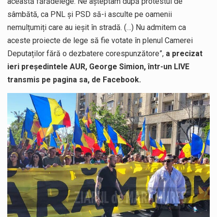
această fărădelege. Ne așteptam după protestul de
sâmbătă, ca PNL și PSD să-i asculte pe oamenii
nemulțumiți care au ieșit în stradă. (…) Nu admitem ca
aceste proiecte de lege să fie votate în plenul Camerei
Deputaților fără o dezbatere corespunzătore”,
a precizat
ieri președintele AUR, George Simion, într-un LIVE
transmis pe pagina sa, de Facebook.