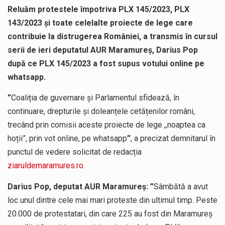
Reluăm protestele împotriva PLX 145/2023, PLX
143/2023 și toate celelalte proiecte de lege care
contribuie la distrugerea României, a transmis în cursul
serii de ieri deputatul AUR Maramureș, Darius Pop
după ce PLX 145/2023 a fost supus votului online pe
whatsapp.
”
Coaliția de guvernare și Parlamentul sfidează, în
continuare, drepturile și doleanțele cetățenilor români,
trecând prin comisii aceste proiecte de lege ,,noaptea ca
hoții”, prin vot online, pe whatsapp
”
, a precizat demnitarul în
punctul de vedere solicitat de redacția
ziaruldemaramures.ro
.
Darius Pop, deputat AUR Maramureș: ”
Sâmbătă a avut
loc unul dintre cele mai mari proteste din ultimul timp. Peste
20.000 de protestatari, din care 225 au fost din Maramureș