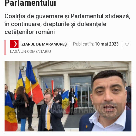
Parlamentului
SIMULARE EXERCITIU. Prin Sistemul Unic de Apeluri de Urgență 112 a fost anunțat producerea unui accident rutier cu victime multiple,…
Coaliția de guvernare și Parlamentul sfidează,
Temperaturile ridicate constituie factori agresivi asupra sănătăţii, extrem de nocivi, ce pot deregla echilibrul organismului. Prea multă căldură nu este…
în continuare, drepturile și doleanțele
cetățenilor români
Directorul OCPI Maramures, Daniela-Onița Ivascu, a venit cu un răspuns pentru cei care s-au intrebat în aceste zile: Dacă aplicațiile…
Publicat în:
10 mai 2023
ZIARUL DE MARAMUREȘ
Testarea independentă a sistemului e-Terra, realizată de STS, DNSC și Cyberint, a mai parcurs o rundă de evaluare. Un număr…
LASĂ UN COMENTARIU
Vremea va fi caniculară. Disconfortul termic va fi accentuat, iar indicele temperatură-umezeală (ITU) va depăși pragul critic de 80 de…
A fost finalizat proiectul care prevede un nou spatiu de joacă pentru copiii din localitatea Tulghieș. Primarul comunei Miresu Mare,…