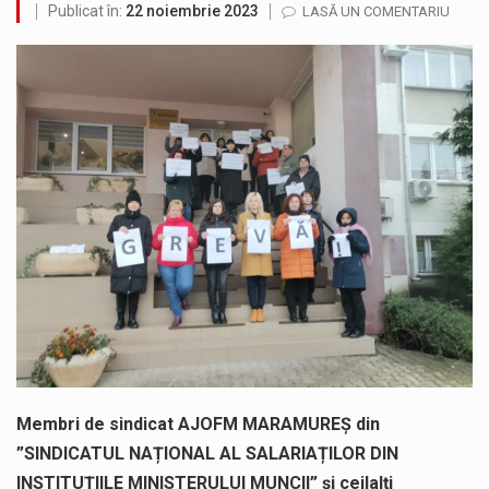
Publicat în:
22 noiembrie 2023
LASĂ UN COMENTARIU
SIMULARE EXERCITIU. Prin Sistemul Unic de Apeluri de Urgență 112 a fost anunțat producerea unui accident rutier cu victime multiple,…
Temperaturile ridicate constituie factori agresivi asupra sănătăţii, extrem de nocivi, ce pot deregla echilibrul organismului. Prea multă căldură nu este…
Directorul OCPI Maramures, Daniela-Onița Ivascu, a venit cu un răspuns pentru cei care s-au intrebat în aceste zile: Dacă aplicațiile…
Testarea independentă a sistemului e-Terra, realizată de STS, DNSC și Cyberint, a mai parcurs o rundă de evaluare. Un număr…
Vremea va fi caniculară. Disconfortul termic va fi accentuat, iar indicele temperatură-umezeală (ITU) va depăși pragul critic de 80 de…
A fost finalizat proiectul care prevede un nou spatiu de joacă pentru copiii din localitatea Tulghieș. Primarul comunei Miresu Mare,…
Membri de sindicat AJOFM MARAMUREȘ din
”SINDICATUL NAȚIONAL AL SALARIAȚILOR DIN
INSTITUȚIILE MINISTERULUI MUNCII” și ceilalți