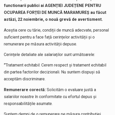
functionarii publici ai AGENȚIEI JUDEȚENE PENTRU
OCUPAREA FORȚEI DE MUNCĂ MARAMUREȘ au făcut
astăzi, 22 noiembrie, o nouă grevă de avertisment.
Aceștia cere cu tărie, condiții de muncă adecvate, personal
suficient pentru a face față cerințelor activității și o
remunerare pe măsura activității depuse.
Cerințele detaliate ale salariaților sunt următoarele:
”
Tratament echitabil: Cerem respect și tratament echitabil
din partea factorilor decizionali. Nu suntem dispuși să
acceptăm discriminare.
Remunerare corectă:
Solicităm o evaluare justă a
salariilor noastre în conformitate cu efortul depus și
responsabilitățile asumate.
Suntem demni de o remunerare pe măsura contribuției