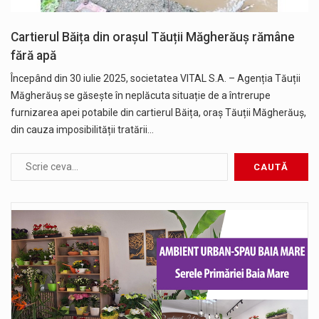
Cartierul Băița din orașul Tăuții Măgherăuș rămâne
fără apă
Începând din 30 iulie 2025, societatea VITAL S.A. – Agenția Tăuții
Măgherăuș se găsește în neplăcuta situație de a întrerupe
furnizarea apei potabile din cartierul Băița, oraș Tăuții Măgherăuș,
din cauza imposibilității tratării…