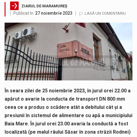
ZIARUL DE MARAMUREȘ
Noile statii de călători, achizitionate la preț de garsonieră per bucată, dezamăgesc total cetățenii care folosesc mijloacele de transport în…
Publicat în:
27 noiembrie 2023
LASĂ UN COMENTARIU
Municipiul Baia Mare, prin Serviciul Public Comunitar Local de Evidență a Persoanelor - Serviciul Evidența Persoanelor, îi informează pe cetățenii…
Fostul deputat si primar Cătălin Cherecheș a fost invitat la Horia Nasra Show unde a sustinut o dezbatere pe teme…
Pompierii militari si un echipaj SMURD au intervenit in aceasta dimineata la degajarea unei persoane care a fost găsită spânzurată…
Liceul Ucrainean „Taras Șevcenko” din Sighetu Marmației, singurul liceu din România cu predare în limba ucraineană, are potențialul de a-și…
Proiectul pentru reconstrucția definitivă a podului peste râul Săsar din Baia Mare avansează într-o nouă etapă concretă. După asigurarea finanțării…
În seara zilei de 25 noiembrie 2023, în jurul orei 22.00 a
apărut o avarie la conducta de transport DN 800 mm
ceea ce a produs o scădere atât a debitului cât și a
presiunii în sistemul de alimentare cu apă a municipiului
Baia Mare. În jurul orei 23.00 avaria la conductă a fost
localizată (pe malul râului Săsar în zona străzii Rodnei)