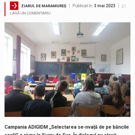
Publicat în:
3 mai 2023
ZIARUL DE MARAMUREȘ
Noile statii de călători, achizitionate la preț de garsonieră per bucată, dezamăgesc total cetățenii care folosesc mijloacele de transport în…
LASĂ UN COMENTARIU
Municipiul Baia Mare, prin Serviciul Public Comunitar Local de Evidență a Persoanelor - Serviciul Evidența Persoanelor, îi informează pe cetățenii…
Fostul deputat si primar Cătălin Cherecheș a fost invitat la Horia Nasra Show unde a sustinut o dezbatere pe teme…
Pompierii militari si un echipaj SMURD au intervenit in aceasta dimineata la degajarea unei persoane care a fost găsită spânzurată…
Liceul Ucrainean „Taras Șevcenko” din Sighetu Marmației, singurul liceu din România cu predare în limba ucraineană, are potențialul de a-și…
Proiectul pentru reconstrucția definitivă a podului peste râul Săsar din Baia Mare avansează într-o nouă etapă concretă. După asigurarea finanțării…
Campania ADIGIDM „Selectarea se-nvață de pe băncile