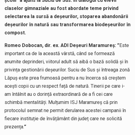
școlii” a ajuns la Suciu de Sus. În dialogul cu elevii
claselor gimnaziale au fost abordate teme privind
selectarea la sursă a deșeurilor, stoparea abandonării
deșeurilor în natură sau transformarea biodeșeurilor în
compost.
Romeo Dobocan, dir. ex. ADI Deșeuri Maramureș: ”
Este
important ca de la această vârstă, când se formează
anumite deprinderi, viitorul adult să aibă o bază solidă și în
privința gestionării deșeurilor. Suciu de Sus și întreaga zonă
Lăpuș este prea frumoasă pentru a nu încerca să creștem
acești copii cu un respect față de natură. Tinerii pe care i-
am întâlnit au o dorință extraordinară de a fi cei care
schimbă mentalități. Mulțumim ISJ Maramureș că prin
protocolul semnat ne permit derularea acestei campanii în
fiecare instituție de învățământ din județ care ne solicită
prezența.
”