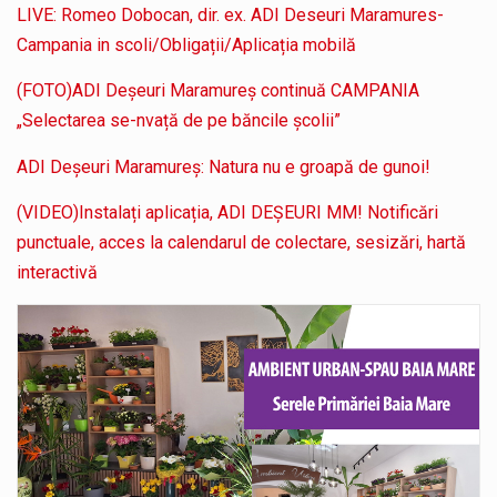
LIVE: Romeo Dobocan, dir. ex. ADI Deseuri Maramures-
Campania in scoli/Obligații/Aplicația mobilă
(FOTO)ADI Deșeuri Maramureș continuă CAMPANIA
„Selectarea se-nvață de pe băncile școlii”
ADI Deșeuri Maramureș: Natura nu e groapă de gunoi!
(VIDEO)Instalați aplicația, ADI DEȘEURI MM! Notificări
punctuale, acces la calendarul de colectare, sesizări, hartă
interactivă