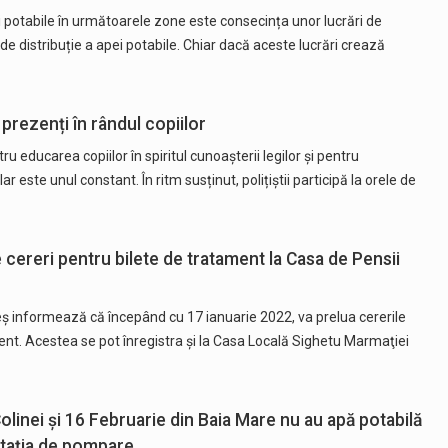
i potabile în următoarele zone este consecința unor lucrări de
de distribuție a apei potabile. Chiar dacă aceste lucrări crează
 prezenți în rândul copiilor
u educarea copiilor în spiritul cunoașterii legilor și pentru
r este unul constant. În ritm susținut, polițiștii participă la orele de
 cereri pentru bilete de tratament la Casa de Pensii
informează că începând cu 17 ianuarie 2022, va prelua cererile
ent. Acestea se pot înregistra şi la Casa Locală Sighetu Marmaţiei
olinei și 16 Februarie din Baia Mare nu au apă potabilă
 stația de pompare