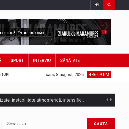
Ă
SPORT
INTERVIU
SĂNĂTATE
sâm, 8 august, 2026
4:46:11 PM
NTURI
COD GALBEN. Interval de valabilitate: 07 august, ora 12.00 – 07 august, ora 23.00 / Fenomene vizate: instabilitate atmosferică, intensificări…
bătut ieri și în final adoptat de…
ea mărul discordiei între administrații.…