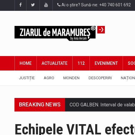
Ai o știre? Sună-ne: +40 740 601 692
HOME
ACTUALITATE
112
EVENIMENT
SOC
JUSTIȚIE
AGRO
MONDEN
DESCOPERIRI
NAȚION
BREAKING NEWS
Proiectul de lege privind Strate
Echipele VITAL efect
Pe scurt. Statuia lui PINTEA VI