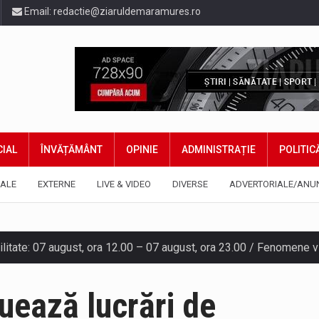
Email:
redactie@ziaruldemaramures.ro
IAL
ÎNVĂȚĂMÂNT
OPINIE
ADMINISTRAȚIE
POLITIC
ALE
EXTERNE
LIVE & VIDEO
DIVERSE
ADVERTORIALE/ANU
gia națională pentru conservarea biodiversității a fost din nou dez
uează lucrări de
TEAZU din fața Jandarmeriei Maramures a ajuns să fie zilele acest