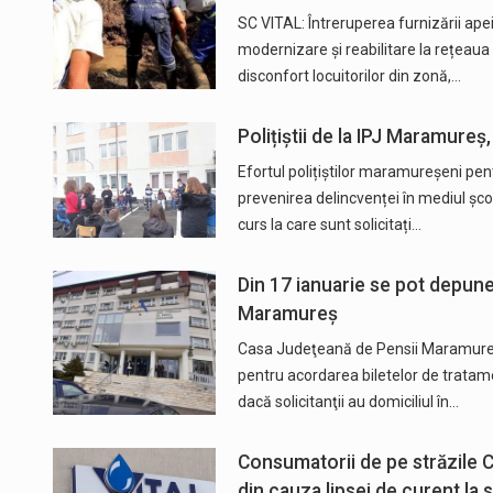
SC VITAL: Întreruperea furnizării ape
modernizare și reabilitare la rețeaua 
disconfort locuitorilor din zonă,…
Polițiștii de la IPJ Maramureș,
Efortul polițiștilor maramureșeni pentr
prevenirea delincvenței în mediul școla
curs la care sunt solicitați…
Din 17 ianuarie se pot depune
Maramureș
Casa Judeţeană de Pensii Maramureş 
pentru acordarea biletelor de tratam
dacă solicitanţii au domiciliul în…
Consumatorii de pe străzile C
din cauza lipsei de curent la