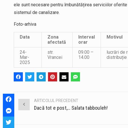
ele sunt necesare pentru îmbunătățirea serviciilor oferite ș
sistemul de canalizare.
Foto-arhiva
Data
Zona
Interval
Motivul
afectată
orar
24-
str.
09.00 –
lucrări de 
Mar-
Vrancei
14.00
distribuție
2025
ARTICOLUL PRECEDENT
Post
Dacă tot e post,… Salata tabbouleh!
navigation