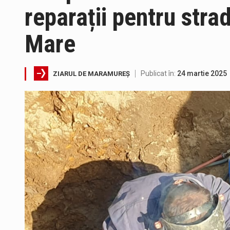
reparații pentru stra
Mare
Publicat în:
24 martie 2025
ZIARUL DE MARAMUREȘ
Tot mai multi băimăreni semnale
Fostul deputat si primar Cătăl