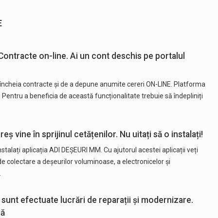
E
 Contracte on-line. Ai un cont deschis pe portalul
 încheia contracte și de a depune anumite cereri ON-LINE. Platforma
i Pentru a beneficia de această funcționalitate trebuie să îndepliniți
 vine în sprijinul cetățenilor. Nu uitați să o instalați!
stalați aplicația ADI DEȘEURI MM. Cu ajutorul acestei aplicații veți
e colectare a deșeurilor voluminoase, a electronicelor și
…
sunt efectuate lucrări de reparații și modernizare.
lă