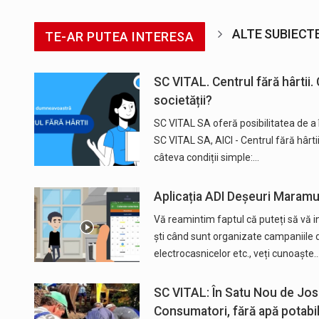
ALTE SUBIECT
TE-AR PUTEA INTERESA
SC VITAL. Centrul fără hârtii.
societății?
SC VITAL SA oferă posibilitatea de a
SC VITAL SA, AICI - Centrul fără hârti
câteva condiții simple:…
Aplicația ADI Deșeuri Maramureș
Vă reamintim faptul că puteți să vă in
ști când sunt organizate campaniile d
electrocasnicelor etc., veți cunoaște
SC VITAL: În Satu Nou de Jos 
Consumatori, fără apă potabi