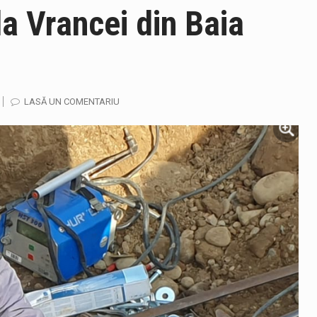
da Vrancei din Baia
LASĂ UN COMENTARIU
ază prezența cersetorilor de etnie romă pe raza municipiului. Or
in Cherecheș a fost invitat la Horia Nasra Show unde a sustinut 