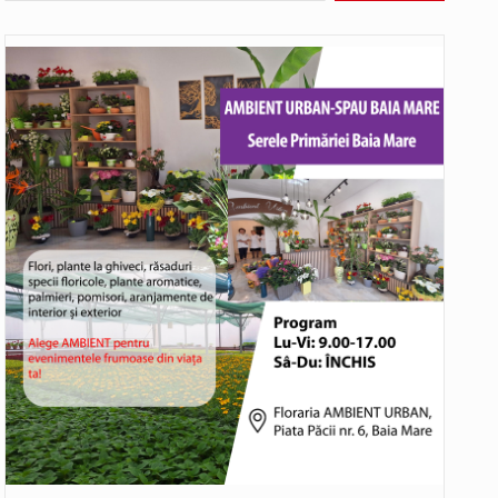
Biroul Parlamentar al Senatorului Cristian-Augustin Niculescu-Țâgârlaș a organizat dezbaterea publică cu tema „Noile reguli pentru construcții și prosumatori” având ca…
Noile statii de călători, achizitionate la preț de garsonieră per bucată, dezamăgesc total cetățenii care folosesc mijloacele de transport în…
Municipiul Baia Mare, prin Serviciul Public Comunitar Local de Evidență a Persoanelor - Serviciul Evidența Persoanelor, îi informează pe cetățenii…
asul este la propriu impânzit de ei…
o dezbatere pe teme…
Liceul Ucrainean „Taras Șevcenko” din Sighetu Marmației, singurul liceu din România cu predare în limba ucraineană, are potențialul de a-și…
Proiectul pentru reconstrucția definitivă a podului peste râul Săsar din Baia Mare avansează într-o nouă etapă concretă. După asigurarea finanțării…