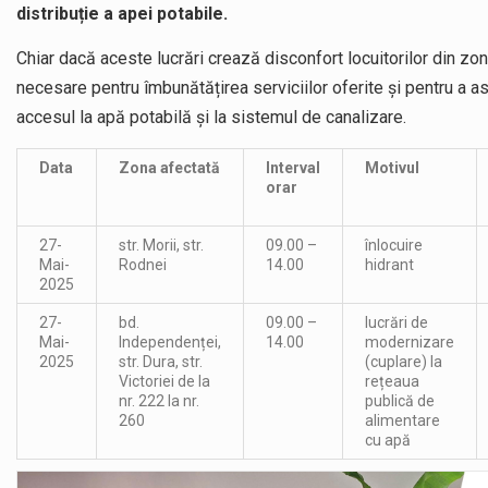
distribuție a apei potabile.
Chiar dacă aceste lucrări crează disconfort locuitorilor din zon
necesare pentru îmbunătățirea serviciilor oferite și pentru a asi
accesul la apă potabilă și la sistemul de canalizare.
Data
Zona afectată
Interval
Motivul
orar
27-
str. Morii, str.
09.00 –
înlocuire
Mai-
Rodnei
14.00
hidrant
2025
27-
bd.
09.00 –
lucrări de
Mai-
Independenței,
14.00
modernizare
2025
str. Dura, str.
(cuplare) la
Victoriei de la
rețeaua
nr. 222 la nr.
publică de
260
alimentare
cu apă