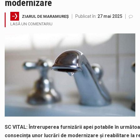
modernizare
Temperaturile ridicate constituie factori agresivi asupra sănătăţii, extrem de nocivi, ce pot deregla echilibrul organismului. Prea multă căldură nu este…
Publicat în:
27 mai 2025
ZIARUL DE MARAMUREȘ
Directorul OCPI Maramures, Daniela-Onița Ivascu, a venit cu un răspuns pentru cei care s-au intrebat în aceste zile: Dacă aplicațiile…
LASĂ UN COMENTARIU
Testarea independentă a sistemului e-Terra, realizată de STS, DNSC și Cyberint, a mai parcurs o rundă de evaluare. Un număr…
Vremea va fi caniculară. Disconfortul termic va fi accentuat, iar indicele temperatură-umezeală (ITU) va depăși pragul critic de 80 de…
A fost finalizat proiectul care prevede un nou spatiu de joacă pentru copiii din localitatea Tulghieș. Primarul comunei Miresu Mare,…
Deputatul AUR de Maramureș, Daniel Ciornei, critică modul în care Parlamentul este chemat să ratifice acordul de împrumut în valoare…
SC VITAL: Întreruperea furnizării apei potabile în următo
consecința unor lucrări de modernizare și reabilitare la 