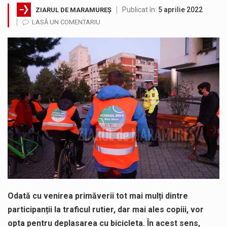
Publicat în:
5 aprilie 2022
ZIARUL DE MARAMUREȘ
SIMULARE EXERCITIU. Prin Sistemul Unic de Apeluri de Urgență 112 a fost anunțat producerea unui accident rutier cu victime multiple,…
LASĂ UN COMENTARIU
Temperaturile ridicate constituie factori agresivi asupra sănătăţii, extrem de nocivi, ce pot deregla echilibrul organismului. Prea multă căldură nu este…
Directorul OCPI Maramures, Daniela-Onița Ivascu, a venit cu un răspuns pentru cei care s-au intrebat în aceste zile: Dacă aplicațiile…
Testarea independentă a sistemului e-Terra, realizată de STS, DNSC și Cyberint, a mai parcurs o rundă de evaluare. Un număr…
Vremea va fi caniculară. Disconfortul termic va fi accentuat, iar indicele temperatură-umezeală (ITU) va depăși pragul critic de 80 de…
A fost finalizat proiectul care prevede un nou spatiu de joacă pentru copiii din localitatea Tulghieș. Primarul comunei Miresu Mare,…
Odată cu venirea primăverii tot mai mulți dintre
participanții la traficul rutier, dar mai ales copiii, vor
opta pentru deplasarea cu bicicleta. În acest sens,