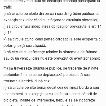
conducerea vehiculului ori circulaţia celorlalţi participanţi la
trafic;
i) să circule pe aleile din parcuri sau din grădini publice, cu
excepţia cazurilor când nu stânjenesc circulaţia pietonilor;
j) să circule fără îndeplinirea obligaţiilor prevăzute la art. 14
şi 15;
k) să circule atunci când partea carosabilă este acoperită cu
polei, gheaţă sau zăpadă;
l) să circule cu deficienţe tehnice la sistemele de frânare
sau cu un vehicul care nu este prevăzut cu avertizor sonor;
m) să traverseze drumurile publice, pe trecerile destinate
pietonilor, în timp ce se deplasează pe bicicletă sau
trotinetă electrică, după caz;
n) să circule pe alte benzi decât cea de lângă bordură sau
acostament, cu excepţia cazurilor în care conducătorii de
bicicletă, înainte de intersecţie, trebuie să se încadreze