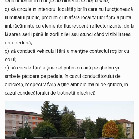
regulamentar în funcţie de direcţia de deplasare;
o) să circule în interiorul localităţilor în care nu funcţionează
iluminatul public, precum şi în afara localităţilor fără a purta
îmbrăcăminte cu elemente fluorescent-reflectorizante, de la
lăsarea serii până în zorii zilei sau atunci când vizibilitatea
este redusă;
p) să conducă vehiculul fără a menţine contactul roţilor cu
solul;
q) să circule fără a ţine cel puţin o mână pe ghidon şi
ambele picioare pe pedale, în cazul conducătorului de
bicicletă, respectiv fără a ţine ambele mâini pe ghidon, în
cazul conducătorului de trotinetă electrică.