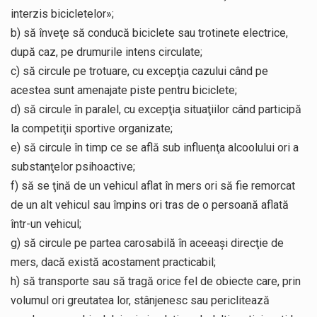
interzis bicicletelor»;
b) să înveţe să conducă biciclete sau trotinete electrice,
după caz, pe drumurile intens circulate;
c) să circule pe trotuare, cu excepţia cazului când pe
acestea sunt amenajate piste pentru biciclete;
d) să circule în paralel, cu excepţia situaţiilor când participă
la competiţii sportive organizate;
e) să circule în timp ce se află sub influenţa alcoolului ori a
substanţelor psihoactive;
f) să se ţină de un vehicul aflat în mers ori să fie remorcat
de un alt vehicul sau împins ori tras de o persoană aflată
într-un vehicul;
g) să circule pe partea carosabilă în aceeaşi direcţie de
mers, dacă există acostament practicabil;
h) să transporte sau să tragă orice fel de obiecte care, prin
volumul ori greutatea lor, stânjenesc sau periclitează