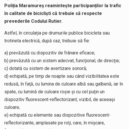
Poliția Maramureș reamintește participanților la trafic
în calitate de bicicliști că trebuie să respecte
prevederile Codului Rutier.
Astfel, în circulaţia pe drumurile publice bicicleta sau
trotineta electrică, după caz, trebuie să fie:
a) prevăzută cu dispozitiv de frânare eficace;
b) prevăzută cu un sistem adecvat, funcţional, de direcţie;
c) dotată cu sistem de avertizare sonoră;
d) echipată, pe timp de noapte sau când vizibilitatea este
redusă, în faţă, cu lumina de culoare albă sau galbenă, iar în
spate, cu lumină de culoare roşie şi cu cel puţin un
dispozitiv fluorescent-reflectorizant, vizibil, de aceeaşi
culoare;
e) echipată cu elemente sau dispozitive fluorescent-
reflectorizante, amplasate pe roţi, care, în mişcare,