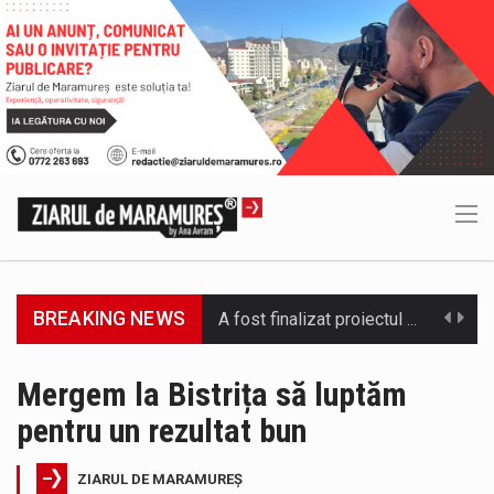
BREAKING NEWS
Deputatul AUR de Maramureș, Daniel Ciornei, critică modul în care Parlamentul este chemat să ratifice acordul de împrumut în valoare…
Camera Deputaților a adoptat miercuri, 5 august, proiectul de lege care modifică ordonanța privind decarbonizarea sectorului energetic. Proiectul prevede că…
Mergem la Bistrița să luptăm
pentru un rezultat bun
Suntem în plină vară și nimic nu e mai frumos decat să ai locuința plină de flori proaspete și plante…
Interval de valabilitate: 05 august, ora 10.00 – 09 august, ora 10.00 /Fenomene vizate: val de căldură, caniculă, temperaturi extreme,…
ZIARUL DE MARAMUREȘ