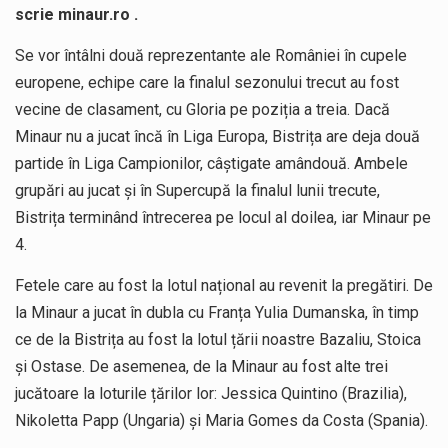
scrie minaur.ro .
Se vor întâlni două reprezentante ale României în cupele
europene, echipe care la finalul sezonului trecut au fost
vecine de clasament, cu Gloria pe poziția a treia. Dacă
Minaur nu a jucat încă în Liga Europa, Bistrița are deja două
partide în Liga Campionilor, câștigate amândouă. Ambele
grupări au jucat și în Supercupă la finalul lunii trecute,
Bistrița terminând întrecerea pe locul al doilea, iar Minaur pe
4.
Fetele care au fost la lotul național au revenit la pregătiri. De
la Minaur a jucat în dubla cu Franța Yulia Dumanska, în timp
ce de la Bistrița au fost la lotul țării noastre Bazaliu, Stoica
și Ostase. De asemenea, de la Minaur au fost alte trei
jucătoare la loturile țărilor lor: Jessica Quintino (Brazilia),
Nikoletta Papp (Ungaria) și Maria Gomes da Costa (Spania).