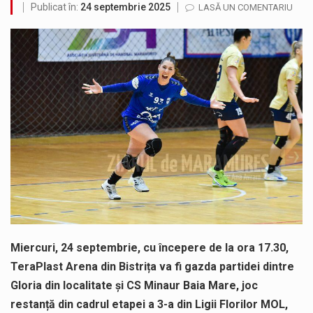
Publicat în:
24 septembrie 2025
LASĂ UN COMENTARIU
SIMULARE EXERCITIU. Prin Sistemul Unic de Apeluri de Urgență 112 a fost anunțat producerea unui accident rutier cu victime multiple,…
Temperaturile ridicate constituie factori agresivi asupra sănătăţii, extrem de nocivi, ce pot deregla echilibrul organismului. Prea multă căldură nu este…
Directorul OCPI Maramures, Daniela-Onița Ivascu, a venit cu un răspuns pentru cei care s-au intrebat în aceste zile: Dacă aplicațiile…
Testarea independentă a sistemului e-Terra, realizată de STS, DNSC și Cyberint, a mai parcurs o rundă de evaluare. Un număr…
Vremea va fi caniculară. Disconfortul termic va fi accentuat, iar indicele temperatură-umezeală (ITU) va depăși pragul critic de 80 de…
A fost finalizat proiectul care prevede un nou spatiu de joacă pentru copiii din localitatea Tulghieș. Primarul comunei Miresu Mare,…
Miercuri, 24 septembrie, cu începere de la ora 17.30,
TeraPlast Arena din Bistrița va fi gazda partidei dintre
Gloria din localitate și CS Minaur Baia Mare, joc
restanță din cadrul etapei a 3-a din Ligii Florilor MOL,