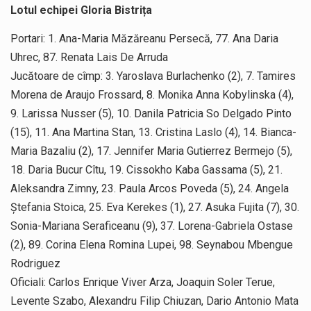
Lotul echipei Gloria Bistrița
Portari: 1. Ana-Maria Măzăreanu Persecă, 77. Ana Daria
Uhrec, 87. Renata Lais De Arruda
Jucătoare de cîmp: 3. Yaroslava Burlachenko (2), 7. Tamires
Morena de Araujo Frossard, 8. Monika Anna Kobylinska (4),
9. Larissa Nusser (5), 10. Danila Patricia So Delgado Pinto
(15), 11. Ana Martina Stan, 13. Cristina Laslo (4), 14. Bianca-
Maria Bazaliu (2), 17. Jennifer Maria Gutierrez Bermejo (5),
18. Daria Bucur Cîtu, 19. Cissokho Kaba Gassama (5), 21.
Aleksandra Zimny, 23. Paula Arcos Poveda (5), 24. Angela
Ștefania Stoica, 25. Eva Kerekes (1), 27. Asuka Fujita (7), 30.
Sonia-Mariana Seraficeanu (9), 37. Lorena-Gabriela Ostase
(2), 89. Corina Elena Romina Lupei, 98. Seynabou Mbengue
Rodriguez
Oficiali: Carlos Enrique Viver Arza, Joaquin Soler Terue,
Levente Szabo, Alexandru Filip Chiuzan, Dario Antonio Mata