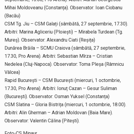
Mihai Moldoveanu (Constanța). Observator: Ioan Ciobanu
(Bacău)
CSM Tg. Jiu – CSM Galați (sâmbătă, 27 septembrie, 17.30).
Arbitri: Marina Agliceriu (Ploiești) – Mirabela Turdean (Tg.
Mureș). Observator: Alexandru Ciati (Reșița)
Dunărea Brăila – SCMU Craiova (sâmbătă, 27 septembrie,
17.30, Pro Arena). Arbitri: Sebastian Mîrza – Cristian
Nedelea (Cluj-Napoca). Observator: Toma Pleșa (Râmnicu
Vâlcea)
Rapid București – CSM București (miercuri, 1 octombrie,
17.30, Pro Arena). Arbitri: Ionuț Cazan – Gesur Suliman
(București). Observator: Osman Yuksel (Constanța)
CSM Slatina – Gloria Bistrița (miercuri, 1 octombrie, 18.00).
Arbitri: Alin Gherman – Adrian Moldovan (Baia Mare).
Observator: Valentin Călina (Pitești).
Foto-CS Minaur