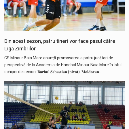
Din acest sezon, patru tineri vor face pasul către
Liga Zimbrilor
CS Minaur Baia Mare anunță promovarea a patru jucători de
perspectivă de la Academia de Handbal Minaur Baia Mare în lotul
echipei de seniori. 𝐁𝐚𝐫𝐛𝐮𝐥 𝐒𝐞𝐛𝐚𝐬𝐭𝐢𝐚𝐧 (𝐩𝐢𝐯𝐨𝐭), 𝐌𝐨𝐥𝐝𝐨𝐯𝐚𝐧…