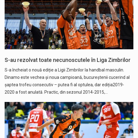
S-au rezolvat toate necunoscutele în Liga Zimbrilor
S-a încheiat o nouă ediție a Ligii Zimbrilor la handbal masculin.
Dinamo este vechea și noua campioană, bucureștenii cucerind al
șaptea trofeu consecutiv – putea fi al optulea, dar ediția2019-
2020 a fost anulată. Practic, din sezonul 2014-2015,…