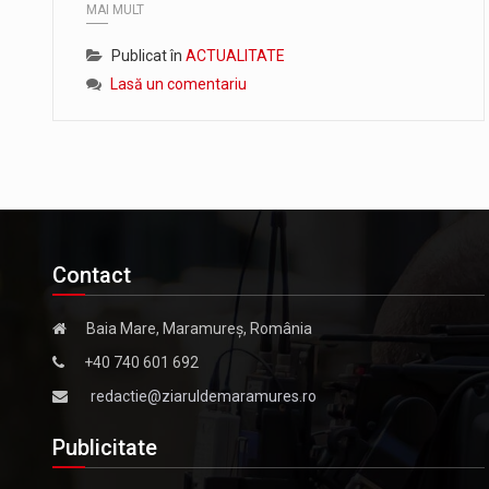
MAI MULT
Publicat în
ACTUALITATE
Lasă un comentariu
Contact
Baia Mare, Maramureș, România
+40 740 601 692
redactie@ziaruldemaramures.ro
Publicitate