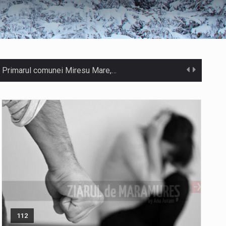
eș. Primarul comunei Miresu Mare,…
ifice acordul de împrumut în valoare…
Camera Deputaților a adoptat miercuri, 5 august, proiectul de lege care modifică ordonanța privind decarbonizarea sectorului energetic. Proiectul prevede că…
te…
ură, caniculă, temperaturi extreme,…
 accident rutier cu victime multiple,…
Temperaturile ridicate constituie factori agresivi asupra sănătăţii, extrem de nocivi, ce pot deregla echilibrul organismului. Prea multă căldură nu este…
112