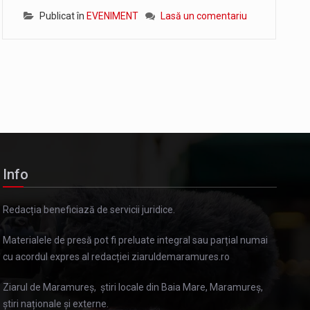
Publicat în
EVENIMENT
Lasă un comentariu
Info
Redacția beneficiază de servicii juridice.
Materialele de presă pot fi preluate integral sau parțial numai
cu acordul expres al redacției ziaruldemaramures.ro
Ziarul de Maramureș, știri locale din Baia Mare, Maramureș,
știri naționale și externe.