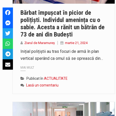
Directorul OCPI Maramures, Daniel
Bărbat împușcat în picior de
Testarea independentă a sistemul
polițiști. Individul amenința cu o
sabie. Acesta a rănit un bătrân de
Vremea va fi caniculară. Disconfo
73 de ani din Budești
Ziarul de Maramureș
martie 21, 2024
Inițial polițiștii au tras focuri de armă în plan
vertical sperând ca omul să se oprească din…
MAI MULT
Publicat în
ACTUALITATE
Lasă un comentariu