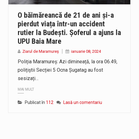
a-Onița Ivascu, a venit cu un răspuns pentru cei care s-au intreb
O băimăreancă de 21 de ani și-a
ui e-Terra, realizată de STS, DNSC și Cyberint, a mai parcurs o
pierdut viața într-un accident
rutier la Budești. Șoferul a ajuns la
rtul termic va fi accentuat, iar indicele temperatură-umezeală (IT
UPU Baia Mare
Ziarul de Maramureș
ianuarie 08, 2024
Poliția Maramureș: Azi dimineață, la ora 06.49,
polițiștii Secției 5 Ocna Șugatag au fost
sesizați…
MAI MULT
Publicat în
112
Lasă un comentariu