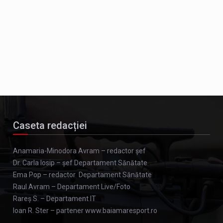
Caseta redacției
Anamaria-Minodora Avram – redactor șef
Dr. Carla Iosip – șef Departament Sănătate
Ema Pop – redactor Departament Sănătate
Raul Avram – Departament Live/Foto
Rareș S. – Departament IT
Ioan R. Ster – partener www.baiamaresport.ro