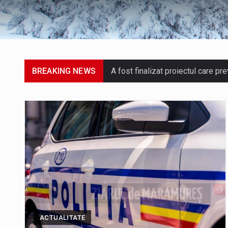
BREAKING NEWS
A fost finalizat proiectul care p
Deputatul AUR de Maramureș, Dani
Suntem în plină vară și nimic nu 
Interval de valabilitate: 05 augu
SIMULARE EXERCITIU. Prin Sistemu
ACTUALITATE