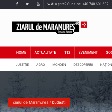
Ai o știre? Sună-ne: +40 740 601 692
HOME
ACTUALITATE
112
EVENIMENT
SOC
JUSTIȚIE
AGRO
MONDEN
DESCOPERIRI
NAȚION
Ziarul de Maramures
/
budesti