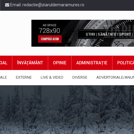
Email:
redactie@ziaruldemaramures.ro
IAL
ÎNVĂȚĂMÂNT
OPINIE
ADMINISTRAȚIE
POLITIC
ALE
EXTERNE
LIVE & VIDEO
DIVERSE
ADVERTORIALE/ANU