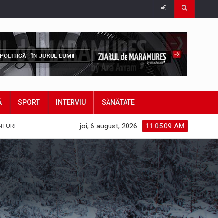
Ă
SPORT
INTERVIU
SĂNĂTATE
joi, 6 august, 2026
11:05:10 AM
NTURI