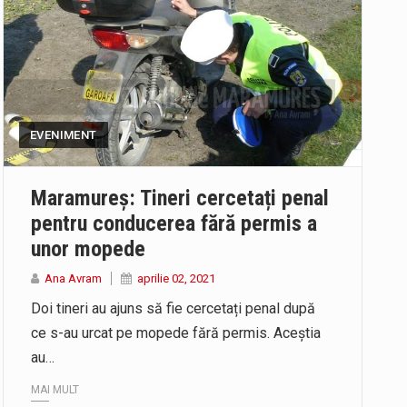
EVENIMENT
Maramureș: Tineri cercetați penal
pentru conducerea fără permis a
unor mopede
Ana Avram
aprilie 02, 2021
Doi tineri au ajuns să fie cercetați penal după
ce s-au urcat pe mopede fără permis. Aceștia
au…
MAI MULT