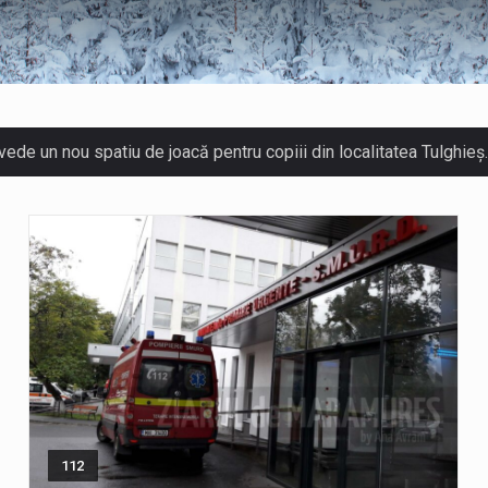
revede un nou spatiu de joacă pentru copiii din localitatea Tulghi
el Ciornei, critică modul în care Parlamentul este chemat să rat
e mai frumos decat să ai locuința plină de flori proaspete și plan
st, ora 10.00 – 09 august, ora 10.00 /Fenomene vizate: val de căld
l Unic de Apeluri de Urgență 112 a fost anunțat producerea unui
112