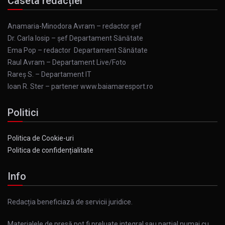
Caseta redacției
Anamaria-Minodora Avram – redactor șef
Dr. Carla Iosip – șef Departament Sănătate
Ema Pop – redactor Departament Sănătate
Raul Avram – Departament Live/Foto
Rareș S. – Departament IT
Ioan R. Ster – partener www.baiamaresport.ro
Politici
Politica de Cookie-uri
Politica de confidențialitate
Info
Redacția beneficiază de servicii juridice.
Materialele de presă pot fi preluate integral sau parțial numai cu