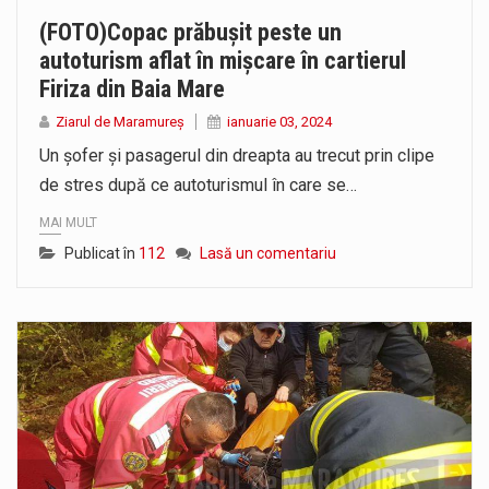
(FOTO)Copac prăbușit peste un
autoturism aflat în mișcare în cartierul
Firiza din Baia Mare
Ziarul de Maramureș
ianuarie 03, 2024
Un șofer și pasagerul din dreapta au trecut prin clipe
de stres după ce autoturismul în care se…
MAI MULT
Publicat în
112
Lasă un comentariu