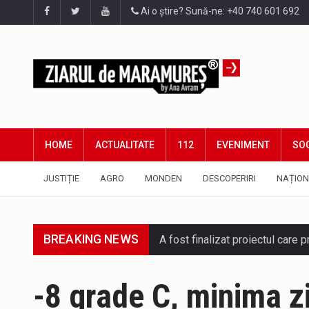
Ai o știre? Sună-ne: +40 740 601 692
HOME
ACTUALITATE
112
EVENIMENT
SOC
JUSTIȚIE
AGRO
MONDEN
DESCOPERIRI
NAȚION
BREAKING NEWS
A fost finalizat proiectul care
Deputatul AUR de Maramureș, Da
-8 grade C, minima zil