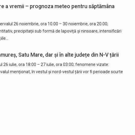
ăcire a vremii – prognoza meteo pentru săptămâna
ervalul 26 noiembrie, ora 10.00 – 30 noiembrie, ora 20.00;
tativ, precipitații sub formă de lapoviță și ninsoare, intensificări
iile…
ureș, Satu Mare, dar și în alte județe din N-V țării
l 26 iulie, ora 18:00 – 27 iulie, ora 03:00; fenomene vizate:
ntervalul menționat, în vestul și nord-vestul țării vor fi perioade scurte