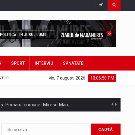
Ă
SPORT
INTERVIU
SĂNĂTATE
vin, 7 august, 2026
10:06:59 PM
NTURI
hieș. Primarul comunei Miresu Mare,…
atifice acordul de împrumut în valoare…
Camera Deputaților a adoptat miercuri, 5 august, proiectul de lege care modifică ordonanța privind decarbonizarea sectorului energetic. Proiectul prevede că…