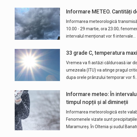
Informare METEO. Cantități de
Informarea meteorologică transmisă a
10.00 - 29 martie, ora 23.00; fenomene
intervalul menționat vor fi intervale…
33 grade C, temperatura max
Vremea va fi astăzi călduroasă iar di
umezeala (ITU) va atinge pragul criti
dupa orele prânzului temporar vor fi
Informare meteo: În intervalu
timpul nopții și al dimineții
Informarea meteorologică este valabilă
Fenomenele vizate sunt precipitațiile
Maramureș. În Oltenia și sudul Banat