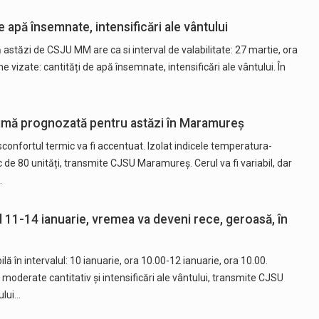
 apă însemnate, intensificări ale vântului
stăzi de CSJU MM are ca si interval de valabilitate: 27 martie, ora
 vizate: cantități de apă însemnate, intensificări ale vântului. În
imă prognozată pentru astăzi în Maramureș
sconfortul termic va fi accentuat. Izolat indicele temperatura-
c de 80 unități, transmite CJSU Maramureș. Cerul va fi variabil, dar
…
l 11-14 ianuarie, vremea va deveni rece, geroasă, în
 în intervalul: 10 ianuarie, ora 10.00-12 ianuarie, ora 10.00.
 moderate cantitativ și intensificări ale vântului, transmite CJSU
ului…