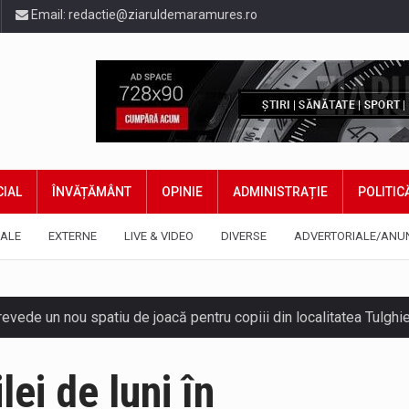
Email:
redactie@ziaruldemaramures.ro
IAL
ÎNVĂȚĂMÂNT
OPINIE
ADMINISTRAȚIE
POLITIC
ALE
EXTERNE
LIVE & VIDEO
DIVERSE
ADVERTORIALE/ANU
 prevede un nou spatiu de joacă pentru copiii din localitatea Tulg
niel Ciornei, critică modul în care Parlamentul este chemat să r
ei de luni în