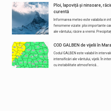
Ploi, lapoviță și ninsoare, r
curentă
Informarea meteo este valabila in int
fenomene vizate: ploi importante canti
ale vântului, răcire a vremii. Precipitaț
COD GALBEN de vijelii în Maram
Codul GALBEN este valabil în intervalu
intensificări ale vântului, vijelii. În i
cu instabilitate atmosferică…