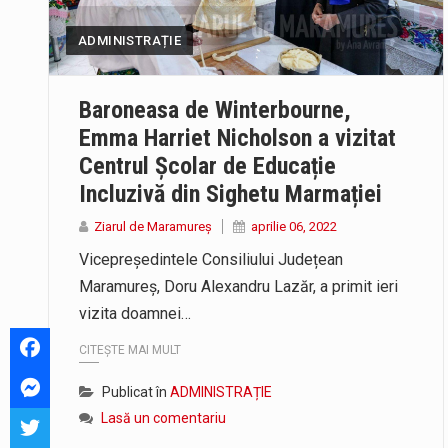
ADMINISTRAȚIE
Baroneasa de Winterbourne,
Emma Harriet Nicholson a vizitat
Centrul Școlar de Educație
Incluzivă din Sighetu Marmației
Ziarul de Maramureș
aprilie 06, 2022
Vicepreședintele Consiliului Județean
Maramureș, Doru Alexandru Lazăr, a primit ieri
vizita doamnei…
CITEȘTE MAI MULT
Publicat în
ADMINISTRAȚIE
Lasă un comentariu