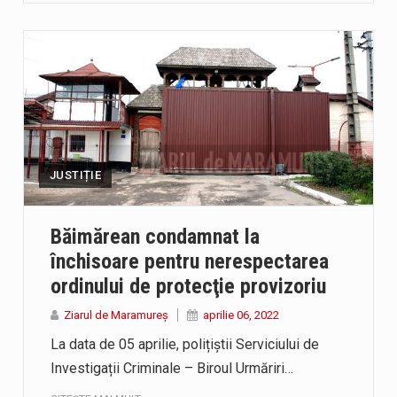
JUSTIȚIE
Băimărean condamnat la
închisoare pentru nerespectarea
ordinului de protecţie provizoriu
Ziarul de Maramureș
aprilie 06, 2022
La data de 05 aprilie, polițiștii Serviciului de
Investigații Criminale – Biroul Urmăriri…