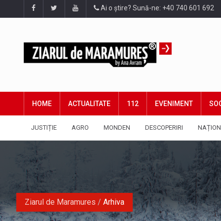
Ai o știre? Sună-ne: +40 740 601 692
HOME
ACTUALITATE
112
EVENIMENT
SOC
JUSTIȚIE
AGRO
MONDEN
DESCOPERIRI
NAȚION
Ziarul de Maramures
/
Arhiva