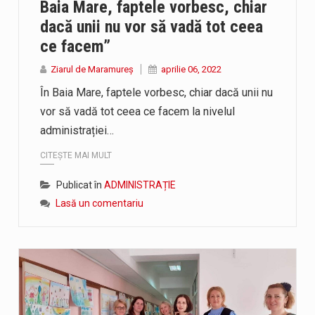
Baia Mare, faptele vorbesc, chiar
 SMURD au intervenit in aceasta dimineata la degajarea unei perso
dacă unii nu vor să vadă tot ceea
 din Sighetu Marmației, singurul liceu din România cu predare în 
ce facem”
Ziarul de Maramureș
aprilie 06, 2022
În Baia Mare, faptele vorbesc, chiar dacă unii nu
vor să vadă tot ceea ce facem la nivelul
administrației…
CITEȘTE MAI MULT
Publicat în
ADMINISTRAȚIE
Lasă un comentariu