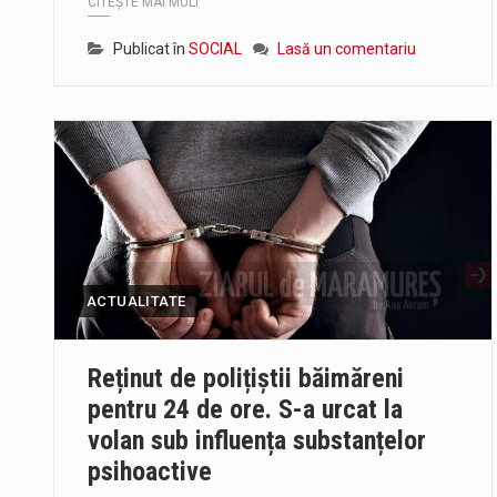
CITEȘTE MAI MULT
Publicat în
SOCIAL
Lasă un comentariu
ACTUALITATE
Reținut de polițiștii băimăreni
pentru 24 de ore. S-a urcat la
volan sub influența substanțelor
psihoactive