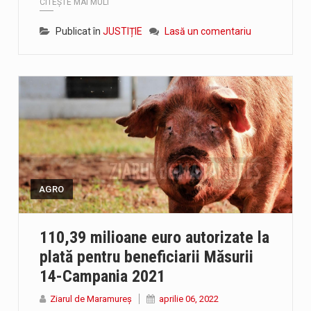
CITEȘTE MAI MULT
Publicat în
JUSTIȚIE
Lasă un comentariu
AGRO
110,39 milioane euro autorizate la
plată pentru beneficiarii Măsurii
14-Campania 2021
Ziarul de Maramureș
aprilie 06, 2022