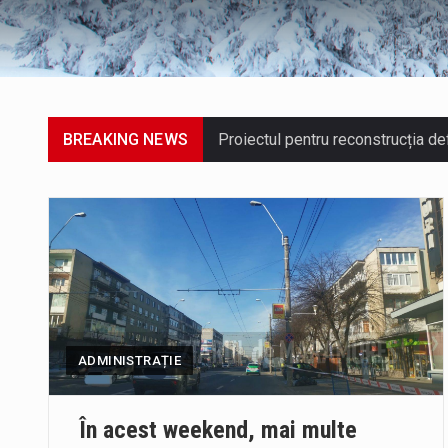
BREAKING NEWS
Proiectul de lege privind Strategi
Pe scurt. Statuia lui PINTEA VITE
Noile statii de călători, achizit
ADMINISTRAȚIE
Fostul deputat si primar Cătălin
În acest weekend, mai multe