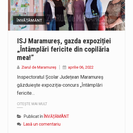
ÎNVĂȚĂMÂNT
ISJ Maramureș, gazda expoziției
„Întâmplări fericite din copilăria
mea!”
Ziarul de Maramureș
aprilie 06, 2022
Inspectoratul Școlar Județean Maramureș
găzduiește expoziția-concurs „Întâmplări
fericite…
CITEȘTE MAI MULT
Publicat în
ÎNVĂȚĂMÂNT
Lasă un comentariu