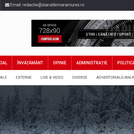
Email:
redactie@ziaruldemaramures.ro
IAL
ÎNVĂȚĂMÂNT
OPINIE
ADMINISTRAȚIE
POLITIC
ALE
EXTERNE
LIVE & VIDEO
DIVERSE
ADVERTORIALE/ANU