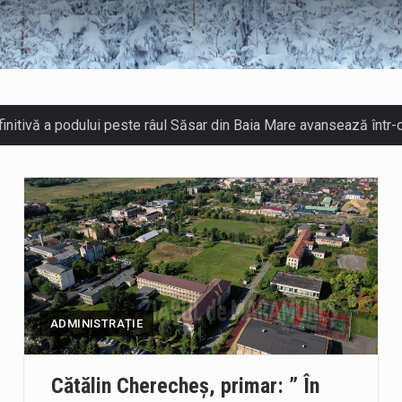
a națională pentru conservarea biodiversității a fost din nou dezbă
AZU din fața Jandarmeriei Maramures a ajuns să fie zilele acestea
ionate la preț de garsonieră per bucată, dezamăgesc total cetățeni
ADMINISTRAȚIE
 Cherecheș a fost invitat la Horia Nasra Show unde a sustinut o 
Cătălin Cherecheș, primar: ” În