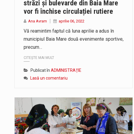
străzi și bulevarde din Baia Mare
Pompierii militari si un echipaj
vor fi închise circulației rutiere
Liceul Ucrainean „Taras Șevcenko”
Ana Avram
aprilie 06, 2022
Vă reamintim faptul că luna aprilie a adus în
municipiul Baia Mare două evenimente sportive,
precum…
CITEȘTE MAI MULT
Publicat în
ADMINISTRAȚIE
Lasă un comentariu