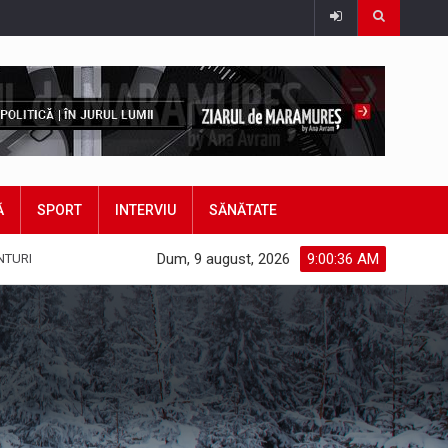
Ă
SPORT
INTERVIU
SĂNĂTATE
Dum, 9 august, 2026
9:00:38 AM
NTURI