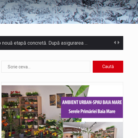
COD GALBEN. Interval de valabilitate: 07 august, ora 12.00 – 07 august, ora 23.00 / Fenomene vizate: instabilitate atmosferică, intensificări…
tut ieri și în final adoptat de…
 mărul discordiei între administrații.…
Biroul Parlamentar al Senatorului Cristian-Augustin Niculescu-Țâgârlaș a organizat dezbaterea publică cu tema „Noile reguli pentru construcții și prosumatori” având ca…
i care folosesc mijloacele de transport în…
Municipiul Baia Mare, prin Serviciul Public Comunitar Local de Evidență a Persoanelor - Serviciul Evidența Persoanelor, îi informează pe cetățenii…
dezbatere pe teme…