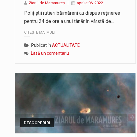
Ziarul de Maramureș
aprilie 06, 2022
Polițiștii rutieri băimăreni au dispus reținerea
pentru 24 de ore a unui tânăr în vârstă de…
CITEȘTE MAI MULT
Publicat în
ACTUALITATE
Lasă un comentariu
DESCOPERIRI