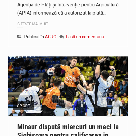
Agenția de Plăți și Intervenție pentru Agricultură
(APIA) informează că a autorizat la plată…
CITEȘTE MAI MULT
Publicat în
AGRO
Lasă un comentariu
SPORT
Minaur dispută miercuri un meci la
Sighișoara pentru calificarea în