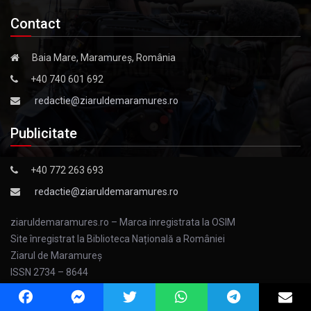
Contact
Baia Mare, Maramureș, România
+40 740 601 692
redactie@ziaruldemaramures.ro
Publicitate
+40 772 263 693
redactie@ziaruldemaramures.ro
ziaruldemaramures.ro – Marca inregistrata la OSIM
Site înregistrat la Biblioteca Națională a României
Ziarul de Maramureş
ISSN 2734 – 8644
ISSN – L 2734 – 8644