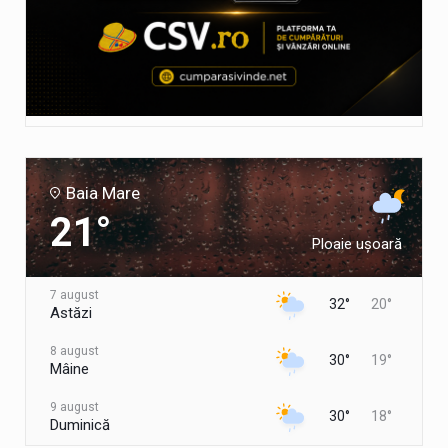
Baia Mare
21°
Ploaie ușoară
7 august
32°
20°
Astăzi
8 august
30°
19°
Mâine
9 august
30°
18°
Duminică