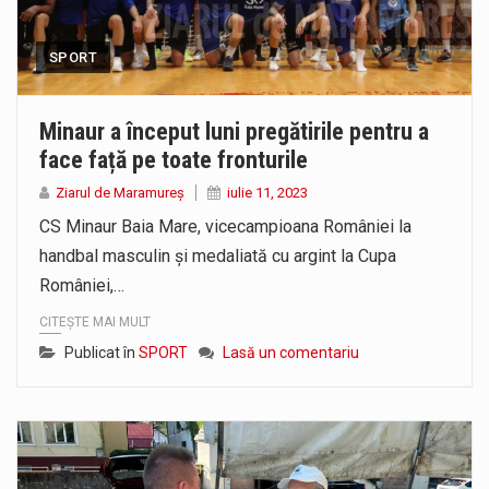
SPORT
Minaur a început luni pregătirile pentru a
face față pe toate fronturile
Ziarul de Maramureș
iulie 11, 2023
CS Minaur Baia Mare, vicecampioana României la
handbal masculin și medaliată cu argint la Cupa
României,…
CITEȘTE MAI MULT
Publicat în
SPORT
Lasă un comentariu