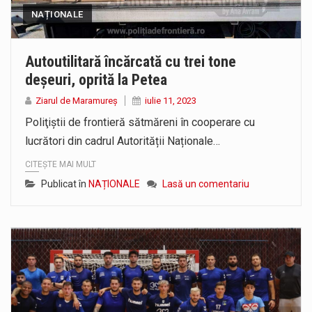
NAȚIONALE
Autoutilitară încărcată cu trei tone
deșeuri, oprită la Petea
Ziarul de Maramureș
iulie 11, 2023
Poliţiştii de frontieră sătmăreni în cooperare cu
lucrători din cadrul Autorității Naționale…
CITEȘTE MAI MULT
Publicat în
NAȚIONALE
Lasă un comentariu