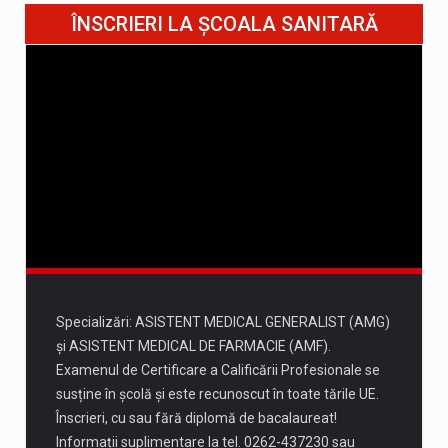
10 august
ÎNSCRIERI LA ȘCOALA SANITARĂ
35°
21°
Luni
11 august
37°
22°
Marți
12 august
36°
21°
Miercuri
13 august
35°
20°
Joi
Specializări: ASISTENT MEDICAL GENERALIST (AMG)
și ASISTENT MEDICAL DE FARMACIE (AMF).
Examenul de Certificare a Calificării Profesionale se
susține în școlă și este recunoscut în toate tările UE.
Înscrieri, cu sau fără diplomă de bacalaureat!
Informații suplimentare la tel. 0262-437230 sau