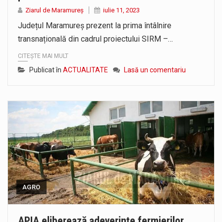
Pe scurt. Statuia lui PINTEA VITEAZU din fața Jandarmeriei Maramures a ajuns să fie zilele acestea mărul discordiei între administrații.…
Ziarul de Maramureș
iulie 11, 2023
Județul Maramureș prezent la prima întâlnire
Noile statii de călători, achizitionate la preț de garsonieră per bucată, dezamăgesc total cetățenii care folosesc mijloacele de transport în…
transnațională din cadrul proiectului SIRM –…
CITEȘTE MAI MULT
Publicat în
ACTUALITATE
Lasă un comentariu
AGRO
APIA eliberează adeverințe fermierilor