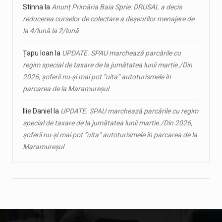
Stinna
la
Anunț Primăria Baia Sprie: DRUSAL a decis
reducerea curselor de colectare a deșeurilor menajere de
la 4/lună la 2/lună
Țapu Ioan
la
UPDATE. SPAU marchează parcările cu
regim special de taxare de la jumătatea lunii martie./Din
2026, șoferii nu-și mai pot ”uita” autoturismele în
parcarea de la Maramureșul
Ilie Daniel
la
UPDATE. SPAU marchează parcările cu regim
special de taxare de la jumătatea lunii martie./Din 2026,
șoferii nu-și mai pot ”uita” autoturismele în parcarea de la
Maramureșul