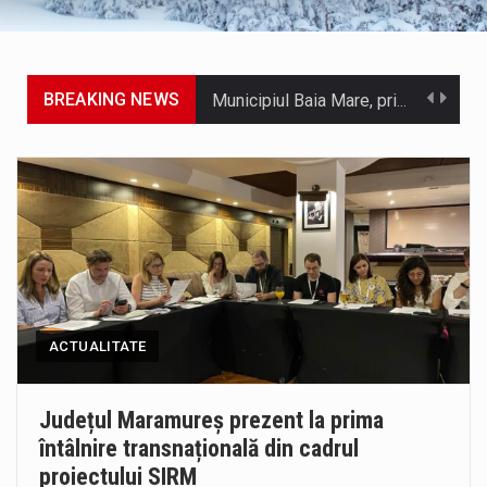
BREAKING NEWS
Municipiul Baia Mare, prin Serviciul Public Comunitar Local de Evidență a Persoanelor - Serviciul Evidența Persoanelor, îi informează pe cetățenii…
Tot mai multi băimăreni semnalează prezența cersetorilor de etnie romă pe raza municipiului. Orasul este la propriu impânzit de ei…
În acest sfârșit de săptămână, jandarmii maramureșeni vor fi prezenți la manifestările cultural-artistice și sportive care vor avea loc pe…
Directorul OCPI Maramures, Daniela-Onița Ivascu, a venit cu un răspuns pentru cei care s-au intrebat în aceste zile: Dacă aplicațiile…
Testarea independentă a sistemului e-Terra, realizată de STS, DNSC și Cyberint, a mai parcurs o rundă de evaluare. Un număr…
ACTUALITATE
Vremea va fi caniculară. Disconfortul termic va fi accentuat, iar indicele temperatură-umezeală (ITU) va depăși pragul critic de 80 de…
COD GALBEN. Interval de valabilitate: 07 august, ora 12.00 – 07 august, ora 23.00 / Fenomene vizate: instabilitate atmosferică, intensificări…
Județul Maramureș prezent la prima
întâlnire transnațională din cadrul
Proiectul de lege privind Strategia națională pentru conservarea biodiversității a fost din nou dezbătut ieri și în final adoptat de…
proiectului SIRM