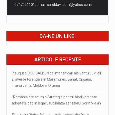
0747051101, email:
caroldavilabm@yahoo.com
.
DA-NE UN LIKE!
ARTICOLE RECENTE
7 august. COD GALBEN de intensificări ale vântului, vijelii
și averse torențiale în Maramures, Banat, Crișana,
Transilvania, Moldova, Oltenia
”România are acum o Strategie pentru biodiversitate
adoptată deplin legal”, subliniază senatorul Sorin Vlașin
Statuia lui Pintea Viteazul, mărul discordiei între