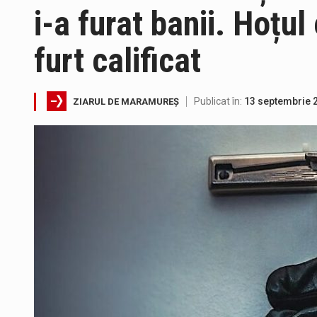
i-a furat banii. Hoțu
furt calificat
Publicat în:
13 septembrie 
ZIARUL DE MARAMUREȘ
Tot mai multi băimăreni semnale
Fostul deputat si primar Cătăl