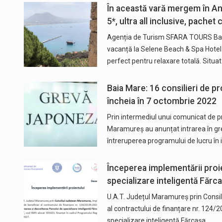
În această vară mergem în An
5*, ultra all inclusive, pachet
Agenția de Turism SFARA TOURS Baia 
vacanță la Selene Beach & Spa Hotel 
perfect pentru relaxare totală. Situa
Baia Mare: 16 consilieri de p
încheia în 7 octombrie 2022
Prin intermediul unui comunicat de pr
Maramureș au anunțat intrarea în gr
întreruperea programului de lucru în 
Începerea implementării proie
specializare inteligentă Făr
U.A.T. Județul Maramureș prin Consi
al contractului de finanțare nr. 124/2
specializare inteligentă Fărcașa,…