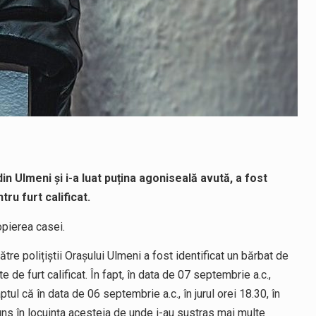
din Ulmeni și i-a luat puțina agoniseală avută, a fost
tru furt calificat.
opierea casei.
ătre polițiștii Orașului Ulmeni a fost identificat un bărbat de
 de furt calificat. În fapt, în data de 07 septembrie a.c.,
ptul că în data de 06 septembrie a.c., în jurul orei 18.30, în
ns în locuinţa acesteia de unde i-au sustras mai multe