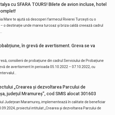
talya cu SFARA TOURS! Bilete de avion incluse, hotel
 complet!
Mare te ajută să descoperi farmecul Rivierei Turcești cu o
– o destinație unde marea turcoaz și briza caldă creează cadrul
t…
robabțiune, în grevă de avertisment. Greva se va
esă, consilierii de probațiune din cadrul Serviciului de Probațiune
evă de avertisment în perioada 05.10.2022 – 07.10.2022, cu
intervalul…
ctului „Crearea și dezvoltarea Parcului de
cașa, județul Mramureș”, cod SMIS alocat 301603
liul Județean Maramureș, implementează în calitate de beneficiar
0.09.2024, proiectul intitulat „Crearea și dezvoltarea Parcului de