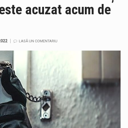
l este acuzat acum de
2022
LASĂ UN COMENTARIU
ază prezența cersetorilor de etnie romă pe raza municipiului. Or
in Cherecheș a fost invitat la Horia Nasra Show unde a sustinut 