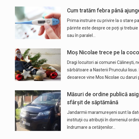
Cum tratăm febra până ajung
Prima instruire cu privire la o stare 
părinte este despre ce poți și trebuie 
sau în paralel…
Moș Nicolae trece pe la coconi
Dragi locuitori ai comunei Călinești,
sărbătoare a Nasterii Pruncului Iisu
deoarece vine Mos Nicolae cu daruri
Măsuri de ordine publică asi
sfârșit de săptămână
Jandarmii maramureșeni sunt la dator
instituţii cu atribuții în domeniul ordin
îndrumare a cetățenilor…