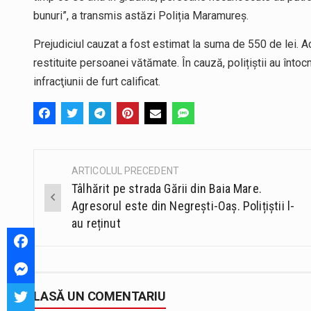
bunuri”, a transmis astăzi Poliția Maramureș.
Prejudiciul cauzat a fost estimat la suma de 550 de lei. Ac
restituite persoanei vătămate. În cauză, polițiștii au înto
infracţiunii de furt calificat.
ARTICOLUL PRECEDENT
Post
Tâlhărit pe strada Gării din Baia Mare.
navigation
Agresorul este din Negrești-Oaș. Polițiștii l-
au reținut
LASĂ UN COMENTARIU