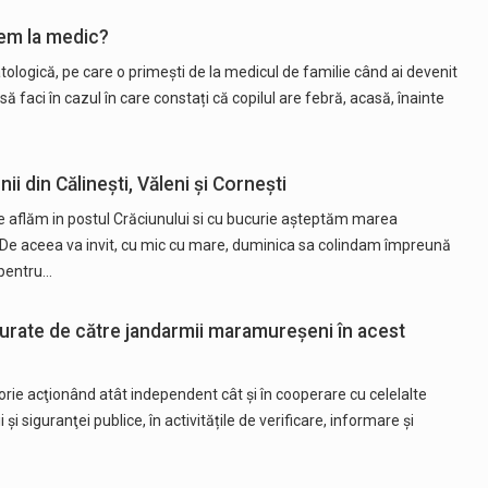
em la medic?
patologică, pe care o primești de la medicul de familie când ai devenit
să faci în cazul în care constați că copilul are febră, acasă, înainte
i din Călinești, Văleni și Cornești
 ne aflăm in postul Crăciunului si cu bucurie așteptăm marea
s. De aceea va invit, cu mic cu mare, duminica sa colindam împreună
 pentru…
gurate de către jandarmii maramureșeni în acest
ie acţionând atât independent cât și în cooperare cu celelalte
ii şi siguranţei publice, în activitățile de verificare, informare şi