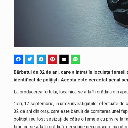
Bărbatul de 32 de ani, care a intrat în locuința femeii 
identificat de polițiști. Acesta este cercetat penal pen
La producerea furtului, localnica se afla în grădina din apr
”Ieri, 12 septembrie, în urma investigațiilor efectuate de c
32 de ani din oraș, care este bănuit de comiterea unei fapte
polițiștii au fost sesizați de către o femeie cu privire la fa
timp ce se afla în grădină, persoane necunoscute au pătru