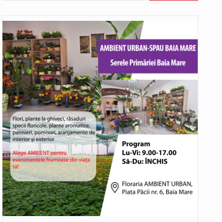
Biroul Parlamentar al Senatorului Cristian-Augustin Niculescu-Țâgârlaș a organizat dezbaterea publică cu tema „Noile reguli pentru construcții și prosumatori” având ca…
Noile statii de călători, achizitionate la preț de garsonieră per bucată, dezamăgesc total cetățenii care folosesc mijloacele de transport în…
Municipiul Baia Mare, prin Serviciul Public Comunitar Local de Evidență a Persoanelor - Serviciul Evidența Persoanelor, îi informează pe cetățenii…
asul este la propriu impânzit de ei…
o dezbatere pe teme…
Liceul Ucrainean „Taras Șevcenko” din Sighetu Marmației, singurul liceu din România cu predare în limba ucraineană, are potențialul de a-și…
Proiectul pentru reconstrucția definitivă a podului peste râul Săsar din Baia Mare avansează într-o nouă etapă concretă. După asigurarea finanțării…