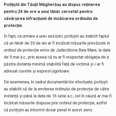
Polițiștii din Tăuții Măgherăuș au dispus reținerea
pentru 24 de ore a unui tânăr cercetat pentru
săvârșirea infracțiunii de încălcarea ordinului de
protecție.
În fapt, ca urmare a unei sesizări, polițiștii au stabilit faptul
că un tânăr de 20 de ani ar fi încălcat măsurile prevăzute în
ordinul de protecție emis de Judecătoria Baia Mare, la data
de 9 mai a.c., prin aceea că nu ar fi respectat obligația de a
păstra distanța minimă stabilită față de victimă și i-ar fi
adresat cuvinte și expresii jignitoare.
De asemenea, în cadrul documentărilor efectuate, polițiști
au stabilit că de la emiterea ordinului de protecție de către
instanță și până la data de 16 iunie a.c., cel în cauză ar mai fi
încălcat măsurile dispuse prin ordinul de protecție, astfel
că polițiștii au întocmit dosar penal în acest sens.