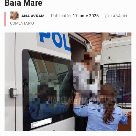
Baia Mare
Testarea independentă a sistemului e-Terra, realizată de STS, DNSC și Cyberint, a mai parcurs o rundă de evaluare. Un număr…
Publicat în:
17 iunie 2025
ANA AVRAM
LASĂ UN
Vremea va fi caniculară. Disconfortul termic va fi accentuat, iar indicele temperatură-umezeală (ITU) va depăși pragul critic de 80 de…
COMENTARIU
COD GALBEN. Interval de valabilitate: 07 august, ora 12.00 – 07 august, ora 23.00 / Fenomene vizate: instabilitate atmosferică, intensificări…
Proiectul de lege privind Strategia națională pentru conservarea biodiversității a fost din nou dezbătut ieri și în final adoptat de…
Pe scurt. Statuia lui PINTEA VITEAZU din fața Jandarmeriei Maramures a ajuns să fie zilele acestea mărul discordiei între administrații.…
Noile statii de călători, achizitionate la preț de garsonieră per bucată, dezamăgesc total cetățenii care folosesc mijloacele de transport în…