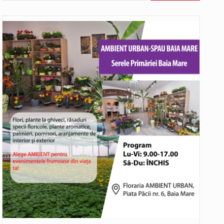
rtistice și sportive care vor avea loc pe…
bat în aceste zile: Dacă aplicațiile…
o rundă de evaluare. Un număr…
ITU) va depăși pragul critic de 80 de…
COD GALBEN. Interval de valabilitate: 07 august, ora 12.00 – 07 august, ora 23.00 / Fenomene vizate: instabilitate atmosferică, intensificări…
bătut ieri și în final adoptat de…
ea mărul discordiei între administrații.…