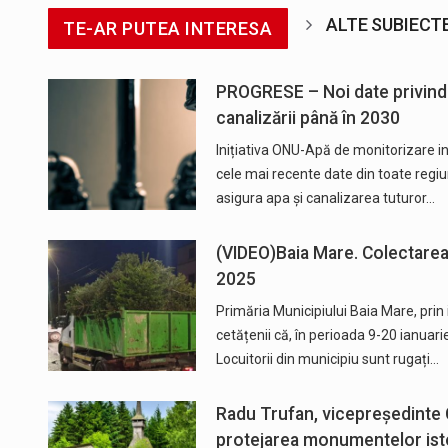
ALTE SUBIECT
TE-AR PUTEA INTERESA
PROGRESE – Noi date privind 
canalizării până în 2030
Inițiativa ONU-Apă de monitorizare i
cele mai recente date din toate regiuni
asigura apa și canalizarea tuturor…
(VIDEO)Baia Mare. Colectarea 
2025
Primăria Municipiului Baia Mare, pri
cetățenii că, în perioada 9-20 ianuari
Locuitorii din municipiu sunt rugați…
Radu Trufan, vicepreședinte C
protejarea monumentelor isto