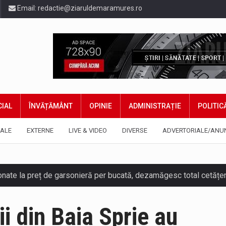
Email:
redactie@ziaruldemaramures.ro
IAL
ÎNVĂȚĂMÂNT
OPINIE
ADMINISTRAȚIE
POLITIC
ALE
EXTERNE
LIVE & VIDEO
DIVERSE
ADVERTORIALE/ANU
tii din Baia Sprie au
ază prezența cersetorilor de etnie romă pe raza municipiului. Or