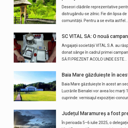
Deseori clădirile reprezentative pent
distrugându-se zilnic. Fie din lipsa de
comunității. Pentru a se evita astfel…
SC VITAL SA: O nouă campani
Angajații societății VITAL S.A. au răs
donat sânge în cadrul primei campan
SĂ FI PREZENT ACOLO UNDE ESTE…
Baia Mare găzduiește în acest
Baia Mare găzduiește în acest an secți
Lucrările Bienalei vor avea loc marți
cuprinde: vernisajul expoziției-concu
Județul Maramureș a fost prez
În perioada 5–6 iulie 2025, o delega