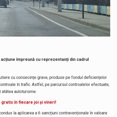
, o acțiune împreună cu reprezentanți din cadrul
utiere cu consecințe grave, produse pe fondul deficiențelor
ntroale în trafic. Astfel, pe parcursul controalelor efectuate,
t atâtea autoturisme.
is în fiecare joi și vineri!
condus la aplicarea a 6 sancțiuni contravenționale în valoare