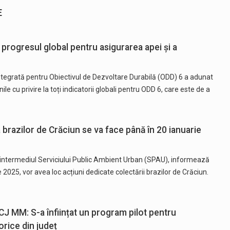
E
progresul global pentru asigurarea apei și a
ntegrată pentru Obiectivul de Dezvoltare Durabilă (ODD) 6 a adunat
le cu privire la toți indicatorii globali pentru ODD 6, care este de a
brazilor de Crăciun se va face până în 20 ianuarie
n intermediul Serviciului Public Ambient Urban (SPAU), informează
e 2025, vor avea loc acțiuni dedicate colectării brazilor de Crăciun.
J MM: S-a înființat un program pilot pentru
rice din județ