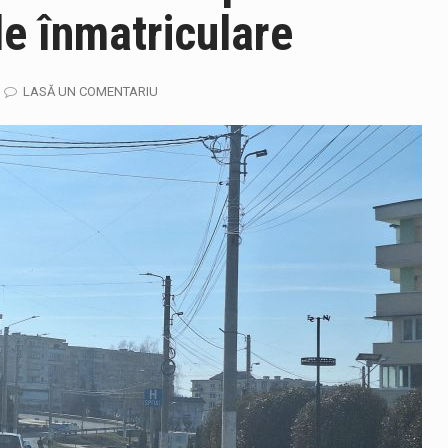
 de înmatriculare
jandarmii maramureșeni vor fi prezenți la manifestările cultural-a
ela-Onița Ivascu, a venit cu un răspuns pentru cei care s-au intre
LASĂ UN COMENTARIU
ului e-Terra, realizată de STS, DNSC și Cyberint, a mai parcurs 
fortul termic va fi accentuat, iar indicele temperatură-umezeală (
gia națională pentru conservarea biodiversității a fost din nou dez
TEAZU din fața Jandarmeriei Maramures a ajuns să fie zilele acest