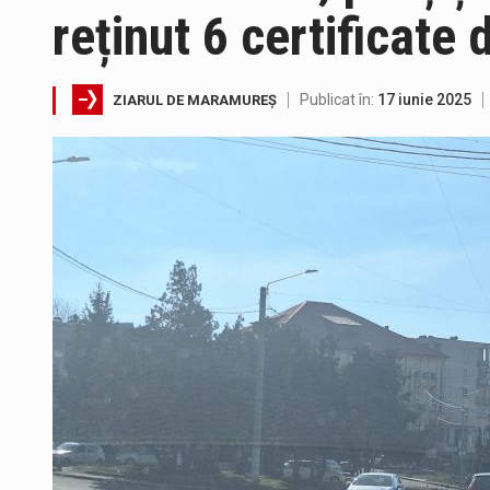
reținut 6 certificate
În acest sfârșit de săptămână, 
Directorul OCPI Maramures, Dani
Publicat în:
17 iunie 2025
ZIARUL DE MARAMUREȘ
Testarea independentă a sistem
Vremea va fi caniculară. Discon
Proiectul de lege privind Strate
Pe scurt. Statuia lui PINTEA VI