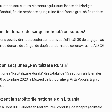
ru istoria sau cultura Maramureșului sunt lăsate de izbeliște
 fonduri, fie din nepăsare ajung ruine fiind foarte greu să fie redate
e de donare de sânge încheiată cu succes!
puns pozitiv din nou acestei campanii, astfel încât 30 de angajați au
ii de donare de sânge, de după pandemia de coronavirus - „ ALEGE
 an secțiunea „Revitalizare Rurală”
unea "Revitalizare Rurală" din totalul de 15 secțiuni ale Bienalei.
 10 octombrie 2023 la Muzeul de Etnografie și Artă Populară și vor
rs…
ent la sărbătorile naționale din Lituania
ție a Consiliului Județean Maramureș, condusă de vicepreședintele