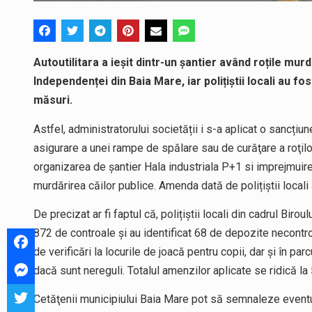
Autoutilitara a ieșit dintr-un șantier având roțile mu
Independenței din Baia Mare, iar polițiștii locali au fo
măsuri.
Astfel, administratorului societății i s-a aplicat o sancți
asigurare a unei rampe de spălare sau de curăţare a roţilo
organizarea de şantier Hala industriala P+1 si imprejmuire
murdărirea căilor publice. Amenda dată de polițiștii locali 
De precizat ar fi faptul că, polițiștii locali din cadrul Biro
872 de controale și au identificat 68 de depozite necontr
de verificări la locurile de joacă pentru copii, dar şi în p
dacă sunt nereguli. Totalul amenzilor aplicate se ridică la 
Cetăţenii municipiului Baia Mare pot să semnaleze eventua