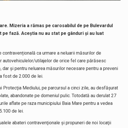
rdare. Mizeria a rămas pe carosabilul de pe Bulevardul
st pe fază. Aceștia nu au stat pe gânduri și au luat
une contravențională ca urmare a neluarii măsurilor de
r autovehiculelor/utilajelor de orice fel care părăsesc
, dar şi pentru neluarea măsurilor necesare pentru a preveni
a fost de 2.000 de lei.
ului Protecţia Mediului, pe parcursul a cinci zile, au desfăşurat
olate, abandonate pe domeniul pulic. Totodată au derulat 27
arcurile aflate pe raza municipiului Baia Mare pentru a vedea
5.100 de lei.
lele abateri contravenţionale şi propuneri de noi locaţii