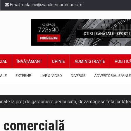
Email:
redactie@ziaruldemaramures.ro
IAL
ÎNVĂȚĂMÂNT
OPINIE
ADMINISTRAȚIE
POLITIC
ALE
EXTERNE
LIVE & VIDEO
DIVERSE
ADVERTORIALE/ANU
ază prezența cersetorilor de etnie romă pe raza municipiului. Or
e comercială