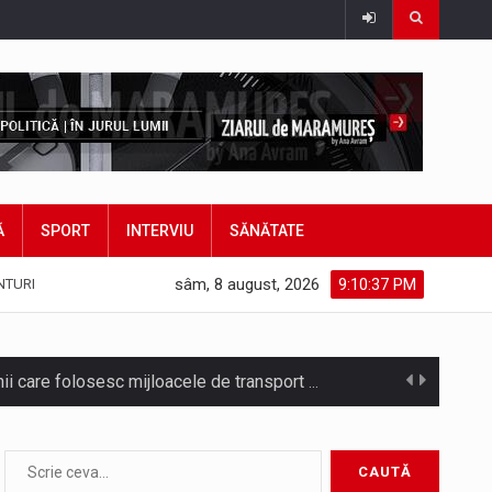
Ă
SPORT
INTERVIU
SĂNĂTATE
sâm, 8 august, 2026
9:10:40 PM
NTURI
Noile statii de călători, achizitionate la preț de garsonieră per bucată, dezamăgesc total cetățenii care folosesc mijloacele de transport în…
Municipiul Baia Mare, prin Serviciul Public Comunitar Local de Evidență a Persoanelor - Serviciul Evidența Persoanelor, îi informează pe cetățenii…
asul este la propriu impânzit de ei…