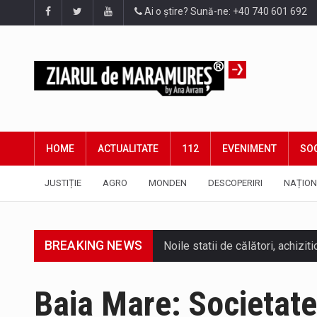
Ai o știre? Sună-ne: +40 740 601 692
HOME
ACTUALITATE
112
EVENIMENT
SOC
JUSTIȚIE
AGRO
MONDEN
DESCOPERIRI
NAȚION
BREAKING NEWS
Tot mai multi băimăreni semnale
Baia Mare: Societat