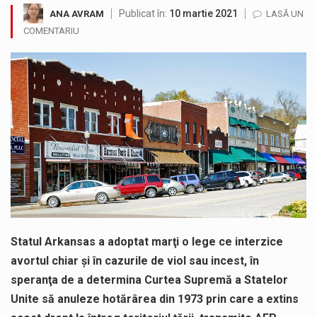
Publicat în:
10 martie 2021
ANA AVRAM
LASĂ UN
SIMULARE EXERCITIU. Prin Sistemul Unic de Apeluri de Urgență 112 a fost anunțat producerea unui accident rutier cu victime multiple,…
COMENTARIU
Temperaturile ridicate constituie factori agresivi asupra sănătăţii, extrem de nocivi, ce pot deregla echilibrul organismului. Prea multă căldură nu este…
Directorul OCPI Maramures, Daniela-Onița Ivascu, a venit cu un răspuns pentru cei care s-au intrebat în aceste zile: Dacă aplicațiile…
Testarea independentă a sistemului e-Terra, realizată de STS, DNSC și Cyberint, a mai parcurs o rundă de evaluare. Un număr…
Vremea va fi caniculară. Disconfortul termic va fi accentuat, iar indicele temperatură-umezeală (ITU) va depăși pragul critic de 80 de…
A fost finalizat proiectul care prevede un nou spatiu de joacă pentru copiii din localitatea Tulghieș. Primarul comunei Miresu Mare,…
Statul Arkansas a adoptat marţi o lege ce interzice
avortul chiar şi în cazurile de viol sau incest, în
speranţa de a determina Curtea Supremă a Statelor
Unite să anuleze hotărârea din 1973 prin care a extins