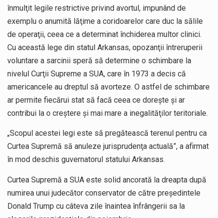
înmulţit legile restrictive privind avortul, impunând de
exemplu o anumită lăţime a coridoarelor care duc la sălile
de operaţii, ceea ce a determinat închiderea multor clinici.
Cu această lege din statul Arkansas, opozanţii întreruperii
voluntare a sarcinii speră să determine o schimbare la
nivelul Curţii Supreme a SUA, care în 1973 a decis că
americancele au dreptul să avorteze. O astfel de schimbare
ar permite fiecărui stat să facă ceea ce doreşte şi ar
contribui la o creştere şi mai mare a inegalităţilor teritoriale.
„Scopul acestei legi este să pregătească terenul pentru ca
Curtea Supremă să anuleze jurisprudenţa actuală”, a afirmat
în mod deschis guvernatorul statului Arkansas.
Curtea Supremă a SUA este solid ancorată la dreapta după
numirea unui judecător conservator de către preşedintele
Donald Trump cu câteva zile înaintea înfrângerii sa la