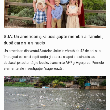
SUA: Un american şi-a ucis şapte membri ai familiei,
după care s-a sinucis
Un american din vestul Statelor Unite în vârstă de 42 de ani şi-a
împuşcat cei cinci copii, soţia şi soacra şi apoi s-a sinucis, au
declarat joi autorităţile locale, transmite AFP și Agerpres. Primele
elemente ale investigaţiei "sugerează…