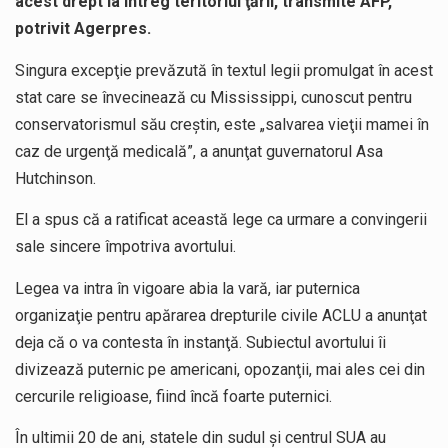
acest drept la întreg teritoriul ţării, transmite AFP,
potrivit Agerpres.
Singura excepţie prevăzută în textul legii promulgat în acest
stat care se învecinează cu Mississippi, cunoscut pentru
conservatorismul său creştin, este „salvarea vieţii mamei în
caz de urgenţă medicală”, a anunţat guvernatorul Asa
Hutchinson.
El a spus că a ratificat această lege ca urmare a convingerii
sale sincere împotriva avortului.
Legea va intra în vigoare abia la vară, iar puternica
organizaţie pentru apărarea drepturile civile ACLU a anunţat
deja că o va contesta în instanţă. Subiectul avortului îi
divizează puternic pe americani, opozanţii, mai ales cei din
cercurile religioase, fiind încă foarte puternici.
În ultimii 20 de ani, statele din sudul şi centrul SUA au