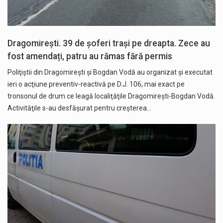
Dragomirești. 39 de șoferi trași pe dreapta. Zece au
fost amendați, patru au rămas fără permis
Poliţiştii din Dragomireşti şi Bogdan Vodă au organizat şi executat
ieri o acţiune preventiv-reactivă pe D.J. 106, mai exact pe
tronsonul de drum ce leagă localiţăţile Dragomireşti-Bogdan Vodă.
Activităţile s-au desfăşurat pentru creşterea…