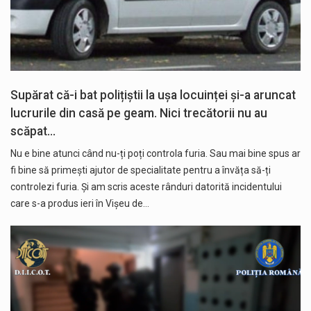
Supărat că-i bat polițiștii la ușa locuinței și-a aruncat
lucrurile din casă pe geam. Nici trecătorii nu au
scăpat…
Nu e bine atunci când nu-ți poți controla furia. Sau mai bine spus ar
fi bine să primești ajutor de specialitate pentru a învăța să-ți
controlezi furia. Și am scris aceste rânduri datorită incidentului
care s-a produs ieri în Vișeu de…